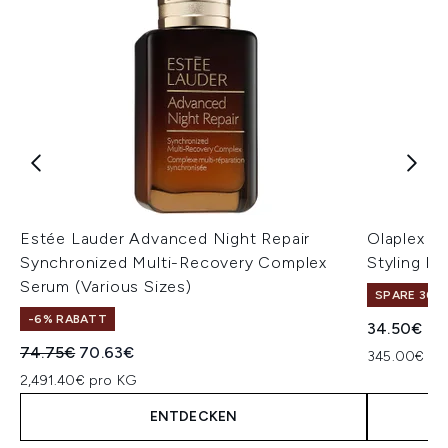
Estée Lauder Advanced Night Repair
Olaplex N
Synchronized Multi-Recovery Complex
Styling H
Serum (Various Sizes)
SPARE 30% 
-6% RABATT
34.50€
Unverbindliche Preisempfehlung:
Aktueller Preis:
74.75€
70.63€
345.00€ pr
2,491.40€ pro KG
ENTDECKEN