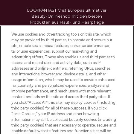
LOOKFANTASTIC ist Europas ultimativer
Beauty-Onlineshop mit den besten
Produkten aus Haut- und Haarpflege
sowie Make-Up von über 200
renommierten Marken. Shoppe online
We use cookies and other tracking tools on this site, which
may be provided by third parties, to operate and secure our
oder über die App mit kostenloser
site, enable social media features, enhance performance,
Lieferung ab einem Einkaufswert von 30€.
tailor user experiences, support our marketing and
advertising efforts. These also enable us and third parties to
Cookie-Einwilligung
access and record user and activity data, such as IP
addresses and online identifiers, referring URLs, searches
Do Not Sell or Share My Personal
Information
and interactions, browser and device details, and other
usage information, which may be used to provide enhanced
functionality and personalized experiences, analyze and
HILFE & INFORMATION
improve performance, and reach users with more relevant
content and ads on this site and across third party sites. If
you click “Accept All” this site may deploy cookies (including
IMPRESSUM
third party cookies) for all of these purposes. If you click
“Limit Cookies,” your IP address and other browsing
information may still be collected but only cookies (including
ÜBER LOOKFANTASTIC
third party cookies) that are necessary to operate, secure and
enable default website features and functionalities will be