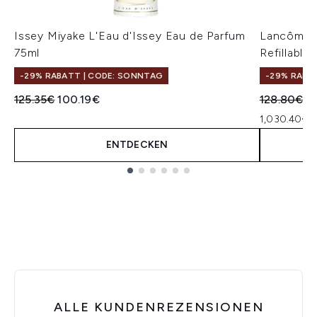
Issey Miyake L'Eau d'Issey Eau de Parfum
Lancôme L
75ml
Refillabl
-29% RABATT | CODE: SONNTAG
-29% RABA
Unverbindliche Preisempfehlung:
Aktueller Preis:
Unverbindl
Ak
125.35€
100.19€
128.80€
1
1,030.40€ p
ENTDECKEN
Showing slide 1
ALLE KUNDENREZENSIONEN