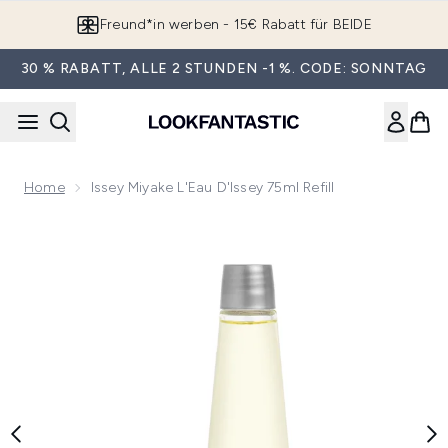
Zum Hauptinhalt springen
Freund*in werben - 15€ Rabatt für BEIDE
30 % RABATT, ALLE 2 STUNDEN -1 %. CODE: SONNTAG
Home
Issey Miyake L'Eau D'Issey 75ml Refill
Now showing image 1 Issey Miyake L'Eau d'Issey 75ml Refill