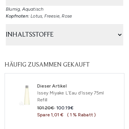
Blumig, Aquatisch
Kopfnoten:
Lotus, Freesie, Rose
INHALTSSTOFFE
HÄUFIG ZUSAMMEN GEKAUFT
Dieser Artikel
Issey Miyake L'Eau d'Issey 75ml
Refill
Unverbindliche Preisempfehlung:
Aktueller Preis:
101.20€
100.19€
Spare 1,01 €
( 1 % Rabatt )