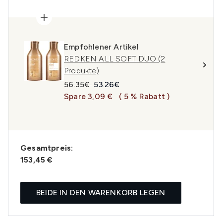
Empfohlener Artikel
REDKEN ALL SOFT DUO (2
Produkte)
Unverbindliche Preisempfehlung:
Aktueller Preis:
56.35€
53.26€
Spare 3,09 €
( 5 % Rabatt )
Gesamtpreis:
153,45 €
BEIDE IN DEN WARENKORB LEGEN