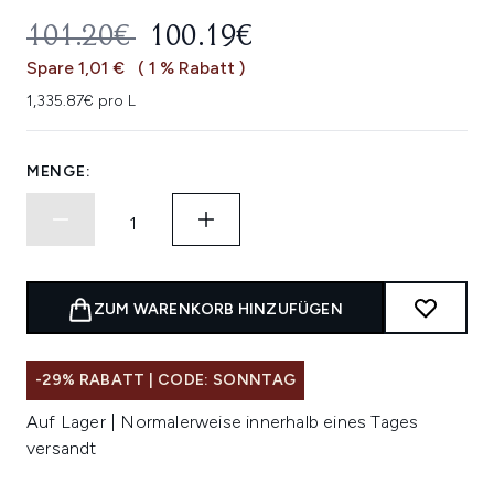
UNVERBINDLICHE PREISEMPFEHL
AKTUELLER PREIS:
101.20€
100.19€
Spare 1,01 €
( 1 % Rabatt )
1,335.87€ pro L
MENGE:
ZUM WARENKORB HINZUFÜGEN
-29% RABATT | CODE: SONNTAG
Auf Lager | Normalerweise innerhalb eines Tages
versandt