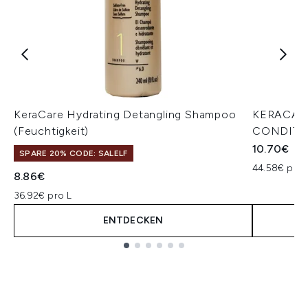
KeraCare Hydrating Detangling Shampoo
KERACAR
(Feuchtigkeit)
CONDITIO
10.70€
SPARE 20% CODE: SALELF
44.58€ pro 
8.86€
36.92€ pro L
ENTDECKEN
Showing slide 1