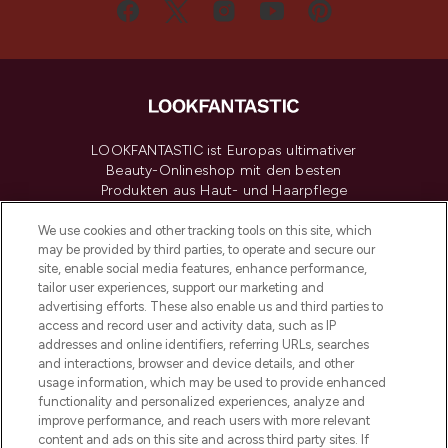
LOOKFANTASTIC ist Europas ultimativer
Beauty-Onlineshop mit den besten
Produkten aus Haut- und Haarpflege
sowie Make-Up von über 200
renommierten Marken. Shoppe online
We use cookies and other tracking tools on this site, which
may be provided by third parties, to operate and secure our
oder über die App mit kostenloser
site, enable social media features, enhance performance,
Lieferung ab einem Einkaufswert von 30€.
tailor user experiences, support our marketing and
advertising efforts. These also enable us and third parties to
Cookie-Einwilligung
access and record user and activity data, such as IP
addresses and online identifiers, referring URLs, searches
Do Not Sell or Share My Personal
Information
and interactions, browser and device details, and other
usage information, which may be used to provide enhanced
functionality and personalized experiences, analyze and
HILFE & INFORMATION
improve performance, and reach users with more relevant
content and ads on this site and across third party sites. If