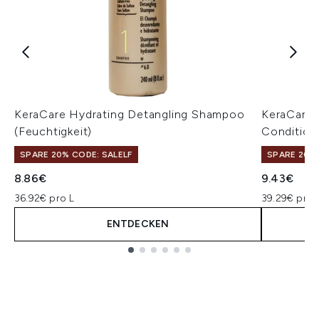
KeraCare Hydrating Detangling Shampoo
KeraCare 
(Feuchtigkeit)
Condition
SPARE 20% CODE: SALELF
SPARE 20% 
8.86€
9.43€
36.92€ pro L
39.29€ pro 
ENTDECKEN
Showing slide 1