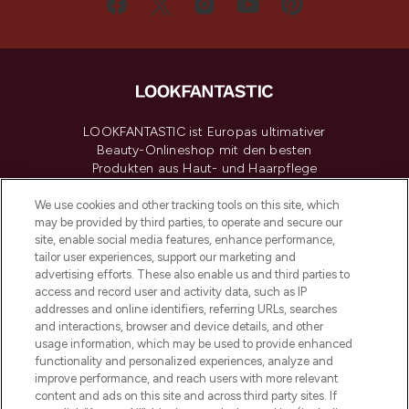
LOOKFANTASTIC ist Europas ultimativer
Beauty-Onlineshop mit den besten
Produkten aus Haut- und Haarpflege
sowie Make-Up von über 200
renommierten Marken. Shoppe online
We use cookies and other tracking tools on this site, which
may be provided by third parties, to operate and secure our
oder über die App mit kostenloser
site, enable social media features, enhance performance,
Lieferung ab einem Einkaufswert von 30€.
tailor user experiences, support our marketing and
advertising efforts. These also enable us and third parties to
Cookie-Einwilligung
access and record user and activity data, such as IP
addresses and online identifiers, referring URLs, searches
Do Not Sell or Share My Personal
Information
and interactions, browser and device details, and other
usage information, which may be used to provide enhanced
functionality and personalized experiences, analyze and
HILFE & INFORMATION
improve performance, and reach users with more relevant
content and ads on this site and across third party sites. If