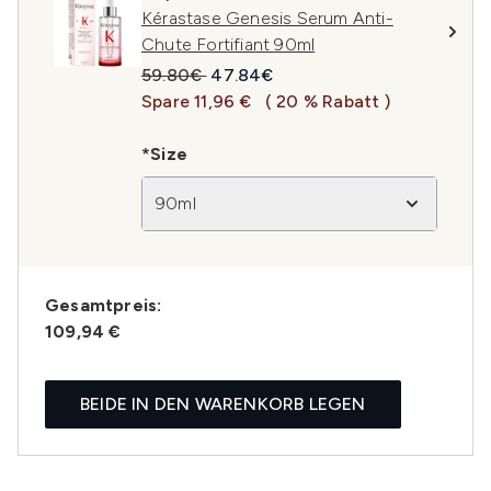
Kérastase Genesis Serum Anti-
Chute Fortifiant 90ml
Unverbindliche Preisempfehlung:
Aktueller Preis:
59.80€
47.84€
Spare 11,96 €
( 20 % Rabatt )
*Size
90ml
Gesamtpreis:
109,94 €
BEIDE IN DEN WARENKORB LEGEN