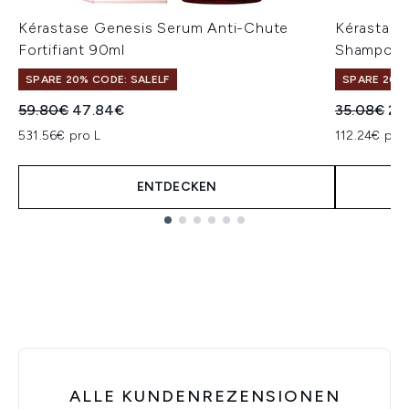
Kérastase Genesis Serum Anti-Chute
Kérastase
Fortifiant 90ml
Shampoo 
SPARE 20% CODE: SALELF
SPARE 20% 
Unverbindliche Preisempfehlung:
Aktueller Preis:
Unverbindl
Akt
59.80€
47.84€
35.08€
28
531.56€ pro L
112.24€ pro
ENTDECKEN
Showing slide 1
ALLE KUNDENREZENSIONEN