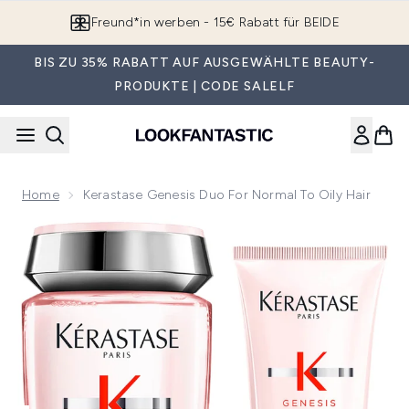
Zum Hauptinhalt springen
Freund*in werben - 15€ Rabatt für BEIDE
BIS ZU 35% RABATT AUF AUSGEWÄHLTE BEAUTY-
PRODUKTE | CODE SALELF
Home
Kerastase Genesis Duo For Normal To Oily Hair
Now showing image 1 Kerastase Genesis Duo for Normal to O