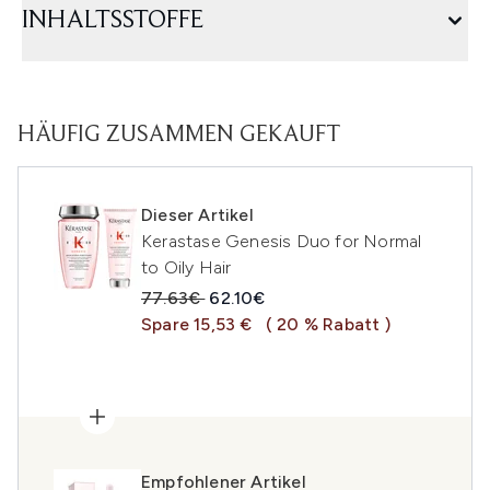
INHALTSSTOFFE
HÄUFIG ZUSAMMEN GEKAUFT
Dieser Artikel
Kerastase Genesis Duo for Normal
to Oily Hair
Unverbindliche Preisempfehlung:
Aktueller Preis:
77.63€
62.10€
Spare 15,53 €
( 20 % Rabatt )
Empfohlener Artikel