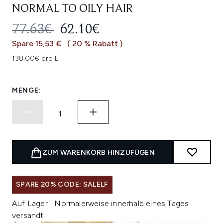
NORMAL TO OILY HAIR
UNVERBINDLICHE PREISEMPFEHL
AKTUELLER PREIS:
77.63€
62.10€
Spare 15,53 €
( 20 % Rabatt )
138.00€ pro L
MENGE:
ZUM WARENKORB HINZUFÜGEN
SPARE 20% CODE: SALELF
Auf Lager | Normalerweise innerhalb eines Tages
versandt