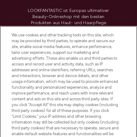
LOOKFANTASTIC ist Europas ultimativer
Beauty-Onlineshop mit den besten
Produkten aus Haut- und Haarpflege
sowie Make-Up von über 200
renommierten Marken. Shoppe online
We use cookies and other tracking tools on this site, which
may be provided by third parties, to operate and secure our
oder über die App mit kostenloser
site, enable social media features, enhance performance,
Lieferung ab einem Einkaufswert von 30€.
tailor user experiences, support our marketing and
advertising efforts. These also enable us and third parties to
Cookie-Einwilligung
access and record user and activity data, such as IP
addresses and online identifiers, referring URLs, searches
Do Not Sell or Share My Personal
Information
and interactions, browser and device details, and other
usage information, which may be used to provide enhanced
functionality and personalized experiences, analyze and
HILFE & INFORMATION
improve performance, and reach users with more relevant
content and ads on this site and across third party sites. If
you click “Accept All” this site may deploy cookies (including
IMPRESSUM
third party cookies) for all of these purposes. If you click
“Limit Cookies,” your IP address and other browsing
information may still be collected but only cookies (including
ÜBER LOOKFANTASTIC
third party cookies) that are necessary to operate, secure and
enable default website features and functionalities will be