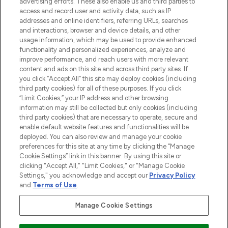
advertising efforts. These also enable us and third parties to
Cookie-Einwilligung
access and record user and activity data, such as IP
addresses and online identifiers, referring URLs, searches
Do Not Sell or Share My Personal
Information
and interactions, browser and device details, and other
usage information, which may be used to provide enhanced
functionality and personalized experiences, analyze and
HILFE & INFORMATION
improve performance, and reach users with more relevant
content and ads on this site and across third party sites. If
you click “Accept All” this site may deploy cookies (including
IMPRESSUM
third party cookies) for all of these purposes. If you click
“Limit Cookies,” your IP address and other browsing
information may still be collected but only cookies (including
ÜBER LOOKFANTASTIC
third party cookies) that are necessary to operate, secure and
enable default website features and functionalities will be
deployed. You can also review and manage your cookie
COVID-19
preferences for this site at any time by clicking the “Manage
Cookie Settings” link in this banner. By using this site or
clicking "Accept All," "Limit Cookies," or "Manage Cookie
Settings," you acknowledge and accept our
Privacy Policy
and
Terms of Use
.
Pay Securely With
Manage Cookie Settings