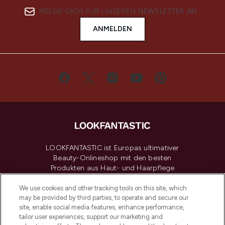
MELDE DICH FÜR UNSEREN NEWSLETTER AN
ANMELDEN
LOOKFANTASTIC ist Europas ultimativer
Beauty-Onlineshop mit den besten
Produkten aus Haut- und Haarpflege
sowie Make-Up von über 200
renommierten Marken. Shoppe online
We use cookies and other tracking tools on this site, which
may be provided by third parties, to operate and secure our
oder über die App mit kostenloser
site, enable social media features, enhance performance,
Lieferung ab einem Einkaufswert von 30€.
tailor user experiences, support our marketing and