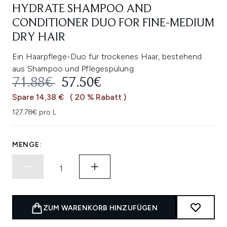
HYDRATE SHAMPOO AND
CONDITIONER DUO FOR FINE-MEDIUM
DRY HAIR
Ein Haarpflege-Duo für trockenes Haar, bestehend
aus Shampoo und Pflegespülung.
UNVERBINDLICHE PREISEMPFEHL
AKTUELLER PREIS:
71.88€
57.50€
Spare 14,38 €
( 20 % Rabatt )
127.78€ pro L
MENGE:
ZUM WARENKORB HINZUFÜGEN