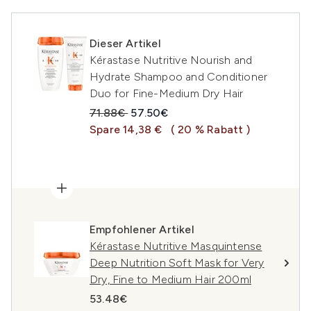
Dieser Artikel
Kérastase Nutritive Nourish and
Hydrate Shampoo and Conditioner
Duo for Fine-Medium Dry Hair
Unverbindliche Preisempfehlung:
Aktueller Preis:
71.88€
57.50€
Spare 14,38 €
( 20 % Rabatt )
Empfohlener Artikel
Kérastase Nutritive Masquintense
Deep Nutrition Soft Mask for Very
Dry, Fine to Medium Hair 200ml
53.48€