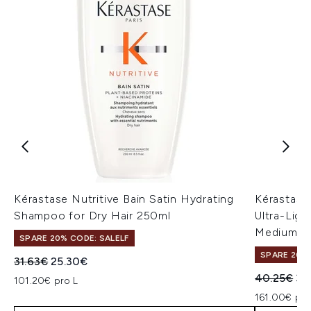
Kérastase Nutritive Bain Satin Hydrating
Kérastase 
Shampoo for Dry Hair 250ml
Ultra-Ligh
Medium H
SPARE 20% CODE: SALELF
SPARE 20% 
Unverbindliche Preisempfehlung:
Aktueller Preis:
31.63€
25.30€
Unverbindl
Akt
40.25€
32
101.20€ pro L
161.00€ pro