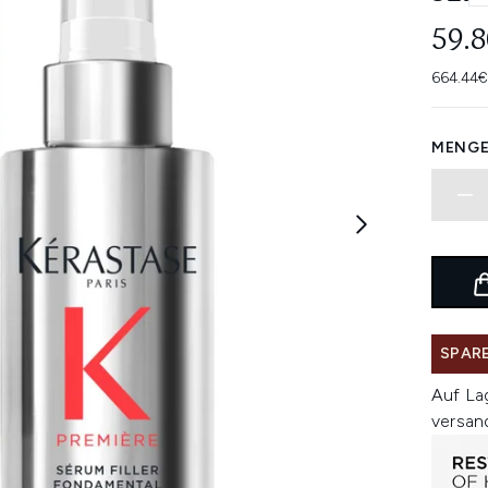
59.
664.44€
MENGE
SPARE
Auf La
versan