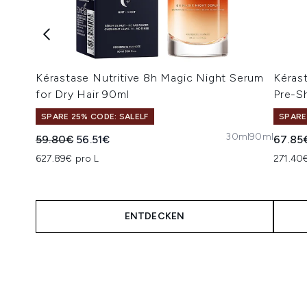
Kérastase Nutritive 8h Magic Night Serum
Kérast
for Dry Hair 90ml
Pre-S
SPARE 25% CODE: SALELF
SPARE
30ml
90ml
Unverbindliche Preisempfehlung:
Aktueller Preis:
59.80€
56.51€
67.85
627.89€ pro L
271.40
ENTDECKEN
Showing slide 1