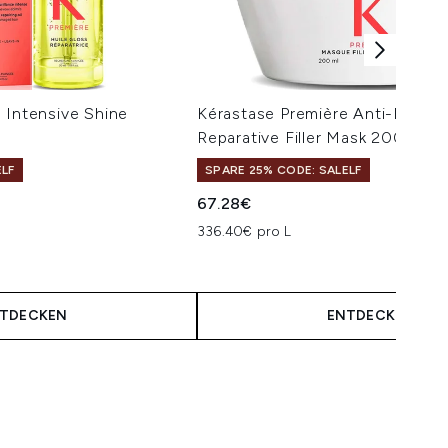
 Intensive Shine
Kérastase Première Anti-Breaka
Reparative Filler Mask 200ml
ELF
SPARE 25% CODE: SALELF
isempfehlung:
eis:
67.28€
336.40€ pro L
TDECKEN
ENTDECKEN