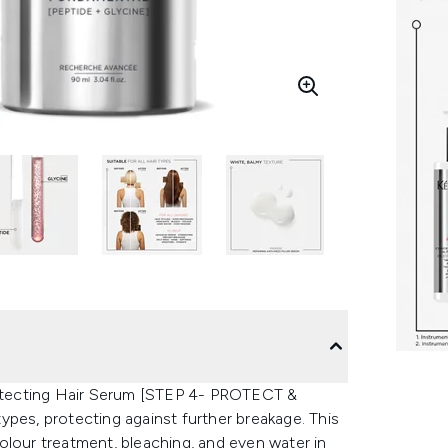
Protecting Hair Serum [STEP 4- PROTECT &
 types, protecting against further breakage. This
olour treatment, bleaching, and even water in