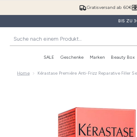
Gratisversand ab 60€
BIS ZU
SALE
Geschenke
Marken
Beauty Box
Untermenü Anmelden (SALE)
Unte
Home
Kérastase Première Anti-Frizz Reparative Filler 
Now showing image 1 Kérastase Première Anti-Frizz Re