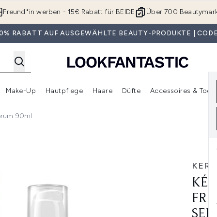
Zum Hauptinhalt springen
Freund*in werben - 15€ Rabatt für BEIDE
Über 700 Beautymar
 30% RABATT AUF AUSGEWÄHLTE BEAUTY-PRODUKTE | CODE
Make-Up
Hautpflege
Haare
Düfte
Accessoires & Tools
rmenü Anmelden (Geschenke)
Untermenü Anmelden (Marken)
Untermenü Anmelden (Beauty Box)
Untermenü Anmelden (Make-Up)
Untermenü Anmelden (Hautpflege)
Untermenü Anmelden (Haar
Serum 90ml
parative Filler Serum 90ml
KERA
KÉR
FRI
SER