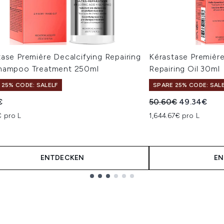
ase Première Decalcifying Repairing
Kérastase Première
hampoo Treatment 250ml
Repairing Oil 30ml
 25% CODE: SALELF
SPARE 25% CODE: SAL
Unverbindliche Pre
Aktueller Pr
€
50.60€
49.34€
€ pro L
1,644.67€ pro L
ENTDECKEN
EN