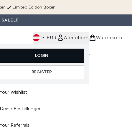
ken
Limited Edition Boxen
 SALELF
•
EUR
Anmelden
Warenkorb
Körperpflege
Im Trend & Neu
Männer
LOGIN
e)
Untermenü Anmelden (Düfte)
Untermenü Anmelden (Accessoires & Tools)
REGISTER
Your Wishlist
STASE
Deine Bestellungen
ASTASE PREMIÈRE ANTI-
ZZ REPARATIVE FILLER
Your Referrals
UM 90ML