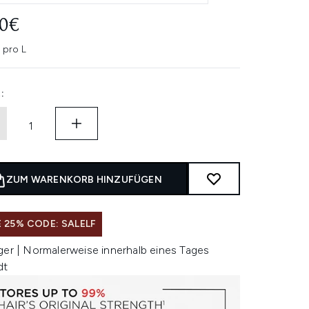
80€
 pro L
:
ZUM WARENKORB HINZUFÜGEN
 25% CODE: SALELF
ger | Normalerweise innerhalb eines Tages
dt