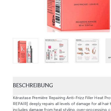
BESCHREIBUNG
Kérastase Première Repairing Anti-Frizz Filler Heat 
REPAIR] deeply repairs all levels of damage for all hair
includes damage from heat styling, over-processing, c