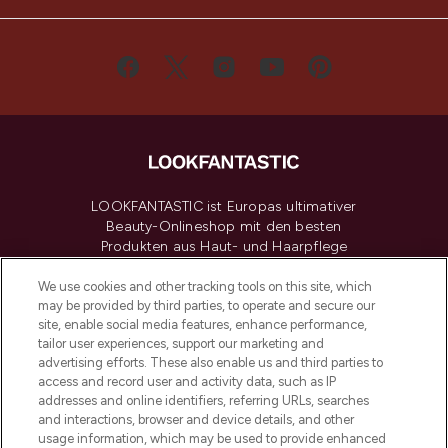
LOOKFANTASTIC ist Europas ultimativer
Beauty-Onlineshop mit den besten
Produkten aus Haut- und Haarpflege
sowie Make-Up von über 200
renommierten Marken. Shoppe online
We use cookies and other tracking tools on this site, which
may be provided by third parties, to operate and secure our
oder über die App mit kostenloser
site, enable social media features, enhance performance,
Lieferung ab einem Einkaufswert von 30€.
tailor user experiences, support our marketing and
advertising efforts. These also enable us and third parties to
Cookie-Einwilligung
access and record user and activity data, such as IP
addresses and online identifiers, referring URLs, searches
Do Not Sell or Share My Personal
Information
and interactions, browser and device details, and other
usage information, which may be used to provide enhanced