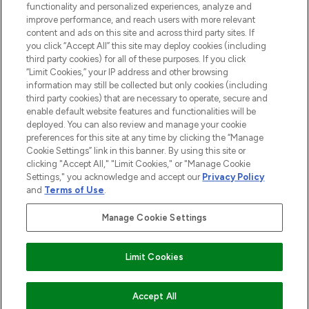
functionality and personalized experiences, analyze and
HILFE & INFORMATION
improve performance, and reach users with more relevant
content and ads on this site and across third party sites. If
you click “Accept All” this site may deploy cookies (including
IMPRESSUM
third party cookies) for all of these purposes. If you click
“Limit Cookies,” your IP address and other browsing
information may still be collected but only cookies (including
ÜBER LOOKFANTASTIC
third party cookies) that are necessary to operate, secure and
enable default website features and functionalities will be
deployed. You can also review and manage your cookie
COVID-19
preferences for this site at any time by clicking the “Manage
Cookie Settings” link in this banner. By using this site or
clicking "Accept All," "Limit Cookies," or "Manage Cookie
Settings," you acknowledge and accept our
Privacy Policy
and
Terms of Use
.
Pay Securely With
Manage Cookie Settings
Limit Cookies
2026 THG Beauty Europe GmbH Maximilianstrasse 54 80538 Munich
ZUM WARENKORB HINZUFÜGEN
Accept All