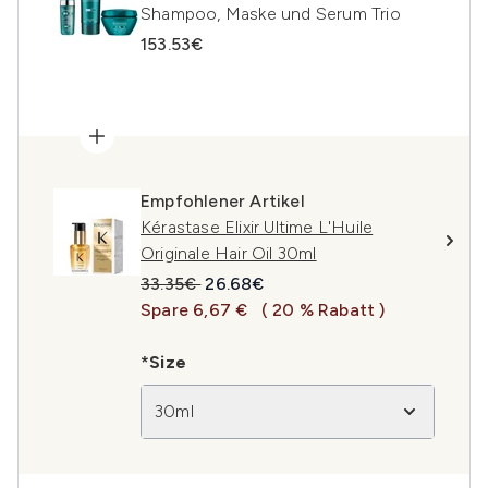
Shampoo, Maske und Serum Trio
153.53€
Empfohlener Artikel
Kérastase Elixir Ultime L'Huile
Originale Hair Oil 30ml
Unverbindliche Preisempfehlung:
Aktueller Preis:
33.35€
26.68€
Spare 6,67 €
( 20 % Rabatt )
*Size
30ml