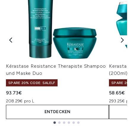
Kérastase Resistance Therapiste Shampoo
Kerastase
und Maske Duo
(200ml)
SPARE 20% CODE: SALELF
SPARE 20% 
93.73€
58.65€
208.29€ pro L
293.25€ pro
ENTDECKEN
Showing slide 1