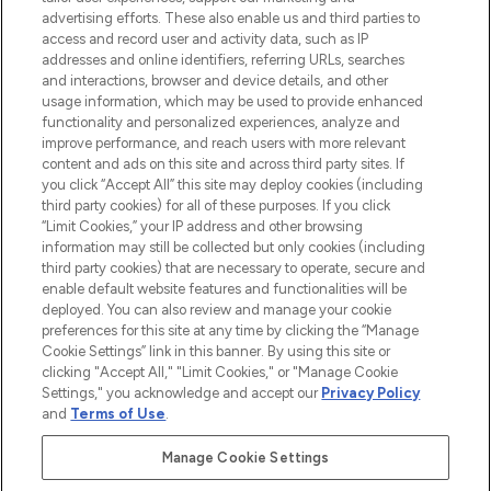
advertising efforts. These also enable us and third parties to
Cookie-Einwilligung
access and record user and activity data, such as IP
addresses and online identifiers, referring URLs, searches
Do Not Sell or Share My Personal
Information
and interactions, browser and device details, and other
usage information, which may be used to provide enhanced
functionality and personalized experiences, analyze and
HILFE & INFORMATION
improve performance, and reach users with more relevant
content and ads on this site and across third party sites. If
you click “Accept All” this site may deploy cookies (including
IMPRESSUM
third party cookies) for all of these purposes. If you click
“Limit Cookies,” your IP address and other browsing
information may still be collected but only cookies (including
ÜBER LOOKFANTASTIC
third party cookies) that are necessary to operate, secure and
enable default website features and functionalities will be
deployed. You can also review and manage your cookie
COVID-19
preferences for this site at any time by clicking the “Manage
Cookie Settings” link in this banner. By using this site or
clicking "Accept All," "Limit Cookies," or "Manage Cookie
Settings," you acknowledge and accept our
Privacy Policy
and
Terms of Use
.
Pay Securely With
Manage Cookie Settings