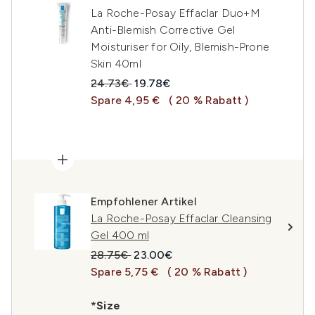
La Roche-Posay Effaclar Duo+M
Anti-Blemish Corrective Gel
Moisturiser for Oily, Blemish-Prone
Skin 40ml
Unverbindliche Preisempfehlung:
Aktueller Preis:
24.73€
19.78€
Spare 4,95 €
( 20 % Rabatt )
Empfohlener Artikel
La Roche-Posay Effaclar Cleansing
Gel 400 ml
Unverbindliche Preisempfehlung:
Aktueller Preis:
28.75€
23.00€
Spare 5,75 €
( 20 % Rabatt )
*Size