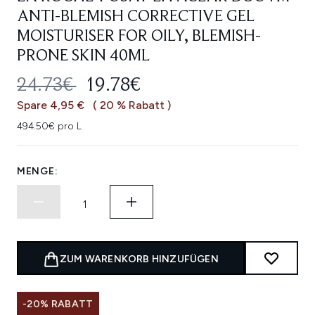
ANTI-BLEMISH CORRECTIVE GEL
MOISTURISER FOR OILY, BLEMISH-
PRONE SKIN 40ML
UNVERBINDLICHE PREISEMPFEHL
AKTUELLER PREIS:
24.73€
19.78€
Spare 4,95 €
( 20 % Rabatt )
494.50€ pro L
MENGE:
ZUM WARENKORB HINZUFÜGEN
-20% RABATT