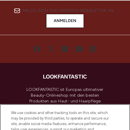
MELDE DICH FÜR UNSEREN NEWSLETTER AN
ANMELDEN
LOOKFANTASTIC ist Europas ultimativer
Beauty-Onlineshop mit den besten
Produkten aus Haut- und Haarpflege
sowie Make-Up von über 200
renommierten Marken. Shoppe online
We use cookies and other tracking tools on this site, which
may be provided by third parties, to operate and secure our
oder über die App mit kostenloser
site, enable social media features, enhance performance,
Lieferung ab einem Einkaufswert von 30€.
tailor user experiences, support our marketing and