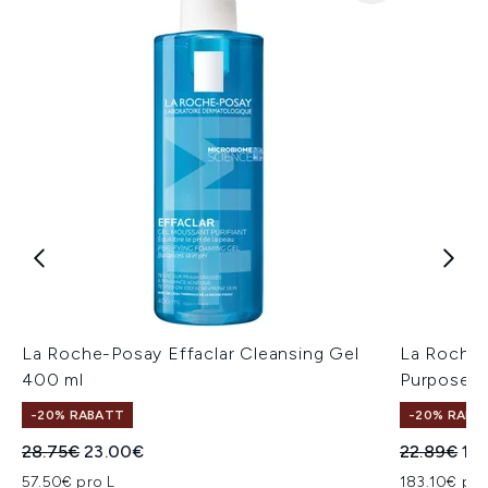
La Roche-Posay Effaclar Cleansing Gel
La Roche-
400 ml
Purpose R
-20% RABATT
-20% RABA
Unverbindliche Preisempfehlung:
Aktueller Preis:
Unverbindl
Akt
28.75€
23.00€
22.89€
18.
57.50€ pro L
183.10€ pro