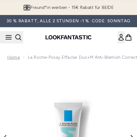
Zum Hauptinhalt springen
Freund*in werben - 15€ Rabatt für BEIDE
30 % RABATT, ALLE 2 STUNDEN -1 %. CODE: SONNTAG
Home
La Roche-Posay Effaclar Duo+M Anti-Blemish Correcti
Now showing image 1 La Roche-Posay Effaclar Duo+M Anti-Ble