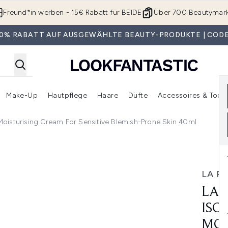
Zum Hauptinhalt springen
Freund*in werben - 15€ Rabatt für BEIDE
Über 700 Beautymar
 30% RABATT AUF AUSGEWÄHLTE BEAUTY-PRODUKTE | CODE
Make-Up
Hautpflege
Haare
Düfte
Accessoires & Tools
rmenü Anmelden (Geschenke)
Untermenü Anmelden (Marken)
Untermenü Anmelden (Beauty Box)
Untermenü Anmelden (Make-Up)
Untermenü Anmelden (Hautpflege)
Untermenü Anmelden (Haar
oisturising Cream For Sensitive Blemish-Prone Skin 40ml
biome Soothing Moisturising Cream For Sensitive Blemish-P
LA R
LA 
ISO
MOI