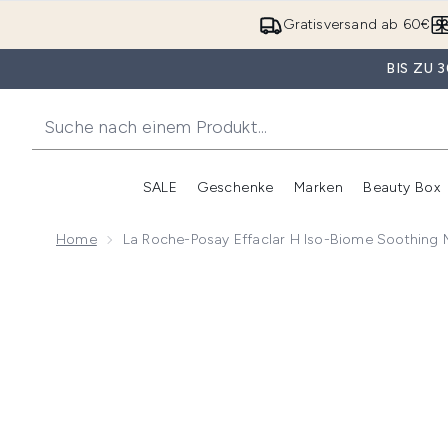
Gratisversand ab 60€
BIS ZU
SALE
Geschenke
Marken
Beauty Box
Untermenü Anmelden (SALE)
Unte
Home
La Roche-Posay Effaclar H Iso-Biome Soothing M
Now showing image 1 La Roche-Posay Effaclar H Iso-