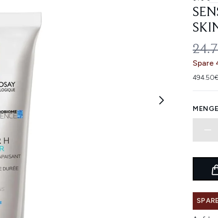
SEN
SKI
UNV
24.
Spare 
494.50€
MENGE
SPARE