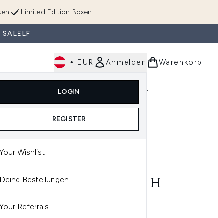
ken
Limited Edition Boxen
 SALELF
•
EUR
Anmelden
Warenkorb
Körperpflege
Im Trend & Neu
Männer
LOGIN
e)
Untermenü Anmelden (Düfte)
Untermenü Anmelden (Accessoires & Tools)
REGISTER
rone Skin 40ml
Your Wishlist
OCHE-POSAY
Deine Bestellungen
ROCHE-POSAY EFFACLAR H
-BIOME SOOTHING
Your Referrals
STURISING CREAM FOR