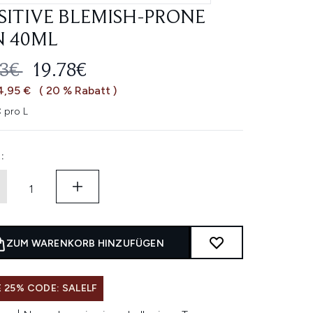
SITIVE BLEMISH-PRONE
N 40ML
ERBINDLICHE PREISEMPFEHLUNG:
AKTUELLER PREIS:
73€
19.78€
4,95 €
( 20 % Rabatt )
 pro L
:
ZUM WARENKORB HINZUFÜGEN
 25% CODE: SALELF