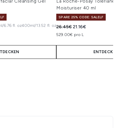
faclar Cleansing Gel
La Roche-Posay Toleriane Sensi
Moisturiser 40 ml
ELF
SPARE 25% CODE: SALELF
/6.76 fl. oz
400ml/13.52 fl. oz
isempfehlung:
is:
Unverbindliche Preisempfehlung:
Aktueller Preis:
26.45€
21.16€
529.00€ pro L
TDECKEN
ENTDECKEN