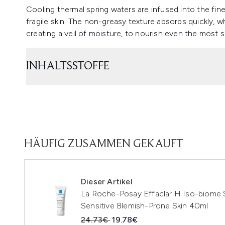
Cooling thermal spring waters are infused into the fine
fragile skin. The non-greasy texture absorbs quickly, 
creating a veil of moisture, to nourish even the most s
INHALTSSTOFFE
HÄUFIG ZUSAMMEN GEKAUFT
Dieser Artikel
La Roche-Posay Effaclar H Iso-biome 
Sensitive Blemish-Prone Skin 40ml
Unverbindliche Preisempfehlung:
Aktueller Preis:
24.73€
19.78€