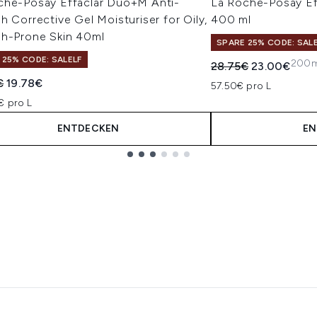
che-Posay Effaclar Duo+M Anti-
La Roche-Posay Ef
h Corrective Gel Moisturiser for Oily,
400 ml
sh-Prone Skin 40ml
SPARE 25% CODE: SAL
 25% CODE: SALELF
200ml
Unverbindliche Pre
Aktueller Pre
28.75€
23.00€
indliche Preisempfehlung:
Aktueller Preis:
€
19.78€
57.50€ pro L
€ pro L
ENTDECKEN
EN