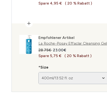
Spare 4,95 €
( 20 % Rabatt )
Empfohlener Artikel
La Roche-Posay Effaclar Cleansing Ge
Unverbindliche Preisempfehlung:
Aktueller Preis:
28.75€
23.00€
Spare 5,75 €
( 20 % Rabatt )
*Size
400ml/13.52 fl. oz