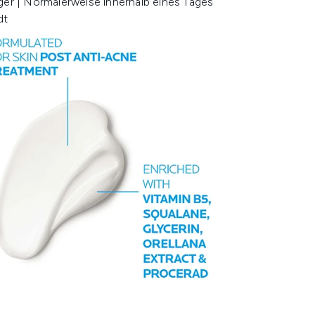
ger | Normalerweise innerhalb eines Tages
dt