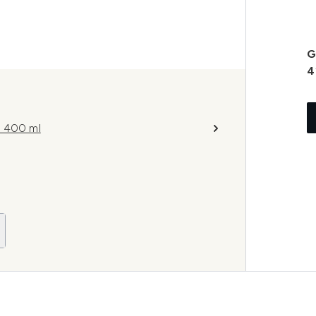
G
4
l 400 ml