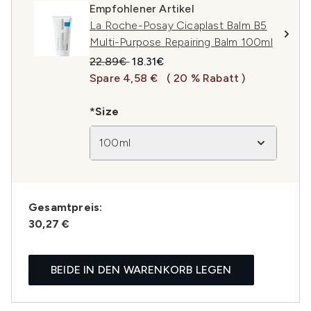
Empfohlener Artikel
La Roche-Posay Cicaplast Balm B5
Multi-Purpose Repairing Balm 100ml
Unverbindliche Preisempfehlung:
Aktueller Preis:
22.89€
18.31€
Spare 4,58 €
( 20 % Rabatt )
*Size
100ml
Gesamtpreis:
30,27 €
BEIDE IN DEN WARENKORB LEGEN