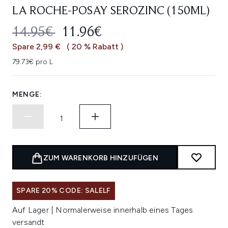
LA ROCHE-POSAY SEROZINC (150ML)
UNVERBINDLICHE PREISEMPFEHL
AKTUELLER PREIS:
14.95€
11.96€
Spare 2,99 €
( 20 % Rabatt )
79.73€ pro L
MENGE:
ZUM WARENKORB HINZUFÜGEN
SPARE 20% CODE: SALELF
Auf Lager | Normalerweise innerhalb eines Tages
versandt