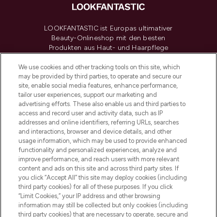
LOOKFANTASTIC ist Europas ultimativer
Beauty-Onlineshop mit den besten
Produkten aus Haut- und Haarpflege
sowie Make-Up von über 200
renommierten Marken. Shoppe online
We use cookies and other tracking tools on this site, which
may be provided by third parties, to operate and secure our
oder über die App mit kostenloser
site, enable social media features, enhance performance,
Lieferung ab einem Einkaufswert von 30€.
tailor user experiences, support our marketing and
advertising efforts. These also enable us and third parties to
Cookie-Einwilligung
access and record user and activity data, such as IP
addresses and online identifiers, referring URLs, searches
Do Not Sell or Share My Personal
Information
and interactions, browser and device details, and other
usage information, which may be used to provide enhanced
functionality and personalized experiences, analyze and
HILFE & INFORMATION
improve performance, and reach users with more relevant
content and ads on this site and across third party sites. If
you click “Accept All” this site may deploy cookies (including
IMPRESSUM
third party cookies) for all of these purposes. If you click
“Limit Cookies,” your IP address and other browsing
information may still be collected but only cookies (including
ÜBER LOOKFANTASTIC
third party cookies) that are necessary to operate, secure and