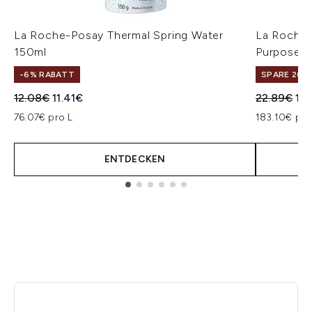
La Roche-Posay Thermal Spring Water
La Roche-
150ml
Purpose R
-6% RABATT
SPARE 20% 
Unverbindliche Preisempfehlung:
Aktueller Preis:
Unverbindl
Akt
12.08€
11.41€
22.89€
18.
76.07€ pro L
183.10€ pro
ENTDECKEN
Showing slide 1