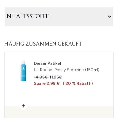
INHALTSSTOFFE
HÄUFIG ZUSAMMEN GEKAUFT
Dieser Artikel
La Roche-Posay Serozinc (150ml)
Unverbindliche Preisempfehlung:
Aktueller Preis:
14.95€
11.96€
Spare 2,99 €
( 20 % Rabatt )