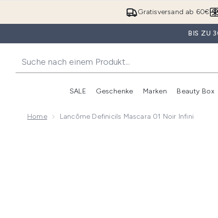
Gratisversand ab 60€
BIS ZU
SALE
Geschenke
Marken
Beauty Box
Untermenü Anmelden (SALE)
Unte
Home
Lancôme Definicils Mascara 01 Noir Infini
Now showing image 1 Lancôme Definicils Mascara 01 N