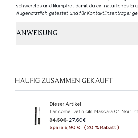
schwerelos und klumpfrei, damit du ein natürliches Er
Augenärztlich getestet und für Kontaktlinsenträger ge
ANWEISUNG
HÄUFIG ZUSAMMEN GEKAUFT
Dieser Artikel
Lancôme Definicils Mascara 01 Noir Inf
Unverbindliche Preisempfehlung:
Aktueller Preis:
34.50€
27.60€
Spare 6,90 €
( 20 % Rabatt )