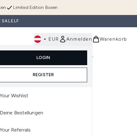
ken
Limited Edition Boxen
 SALELF
•
EUR
Anmelden
Warenkorb
Körperpflege
Im Trend & Neu
Männer
LOGIN
e)
Untermenü Anmelden (Düfte)
Untermenü Anmelden (Accessoires & Tools)
REGISTER
Your Wishlist
CÔME
Deine Bestellungen
CÔME DEFINICILS
CARA 01 NOIR INFINI
Your Referrals