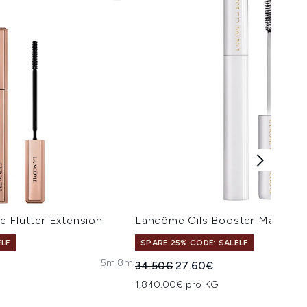
 Flutter Extension
Lancôme Cils Booster Mascara 
ELF
SPARE 25% CODE: SALELF
5ml
8ml
isempfehlung:
is:
Unverbindliche Preisempfehlung:
Aktueller Preis:
34.50€
27.60€
1,840.00€ pro KG