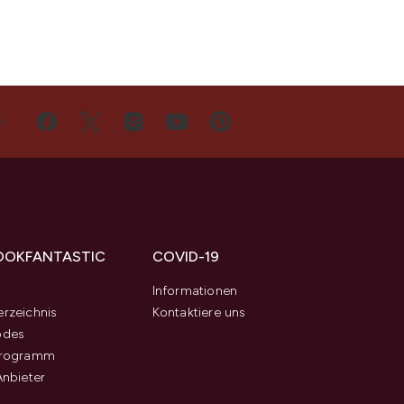
S
OOKFANTASTIC
COVID-19
s
Informationen
rzeichnis
Kontaktiere uns
odes
programm
Anbieter