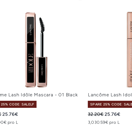
me Lash Idôle Mascara - 01 Black
Lancôme Lash Idole
 25% CODE: SALELF
SPARE 25% CODE: SAL
indliche Preisempfehlung:
Aktueller Preis:
Unverbindliche Pre
Aktueller Pre
€
25.76€
32.20€
25.76€
00€ pro L
3,030.59€ pro L