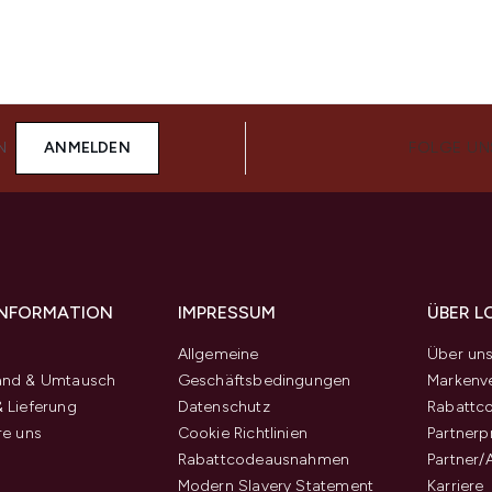
N
ANMELDEN
FOLGE UN
 INFORMATION
IMPRESSUM
ÜBER L
Allgemeine
Über un
and & Umtausch
Geschäftsbedingungen
Markenve
 Lieferung
Datenschutz
Rabattc
re uns
Cookie Richtlinien
Partner
Rabattcodeausnahmen
Partner/
Modern Slavery Statement
Karriere