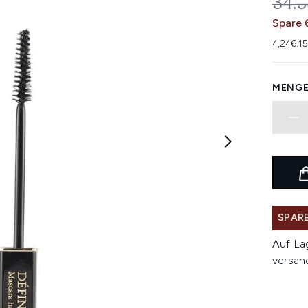
UNV
34.
Spare 
4,246.1
MENGE
SPARE
Auf La
versan