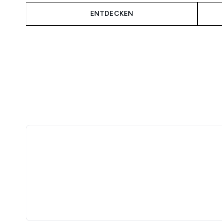
ENTDECKEN
Showing slide 1