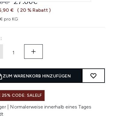
ERBINDLICHE PREISEMPFEHLUNG:
AKTUELLER PREIS:
50€
27.60€
6,90 €
( 20 % Rabatt )
5€ pro KG
:
ZUM WARENKORB HINZUFÜGEN
 25% CODE: SALELF
ger | Normalerweise innerhalb eines Tages
dt