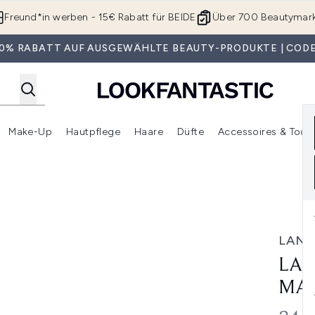
Zum Hauptinhalt springen
Freund*in werben - 15€ Rabatt für BEIDE
Über 700 Beautymar
 30% RABATT AUF AUSGEWÄHLTE BEAUTY-PRODUKTE | CODE
Make-Up
Hautpflege
Haare
Düfte
Accessoires & Tools
rmenü Anmelden (Geschenke)
Untermenü Anmelden (Marken)
Untermenü Anmelden (Beauty Box)
Untermenü Anmelden (Make-Up)
Untermenü Anmelden (Hautpflege)
Untermenü Anmelden (Haar
oir Infini
LAN
LAN
MAS