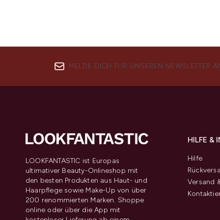
MELDE DICH FÜR UNSEREN NEWSLETTER A
HILFE &
Hilfe
LOOKFANTASTIC ist Europas
Rückvers
ultimativer Beauty-Onlineshop mit
den besten Produkten aus Haut- und
Versand &
Haarpflege sowie Make-Up von über
Kontaktie
200 renommierten Marken. Shoppe
online oder über die App mit
kostenloser Lieferung ab einem