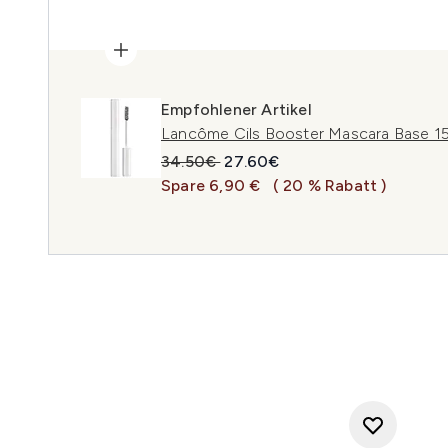
Empfohlener Artikel
Lancôme Cils Booster Mascara Base 15
Unverbindliche Preisempfehlung:
Aktueller Preis:
34.50€
27.60€
Spare 6,90 €
( 20 % Rabatt )