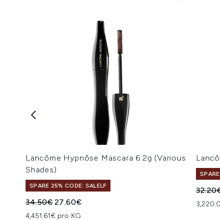
Lancôme Hypnôse Mascara 6.2g (Various
Lancô
Shades)
SPARE
SPARE 25% CODE: SALELF
Unverb
32.20
Unverbindliche Preisempfehlung:
Aktueller Preis:
34.50€
27.60€
3,220.
4,451.61€ pro KG