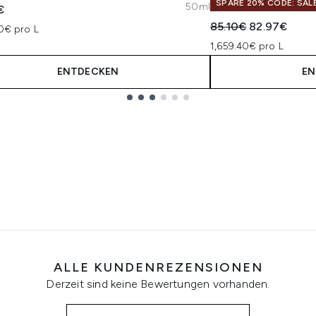
SPARE 20% CODE: SAL
50ml
€
Unverbindliche Pre
Aktueller Pre
85.10€
82.97€
0€ pro L
1,659.40€ pro L
ENTDECKEN
EN
ALLE KUNDENREZENSIONEN
Derzeit sind keine Bewertungen vorhanden.