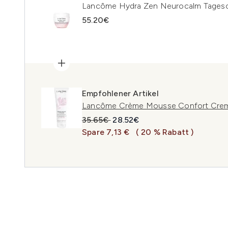
Lancôme Hydra Zen Neurocalm Tagesc
55.20€
Empfohlener Artikel
Lancôme Crème Mousse Confort Crem
Unverbindliche Preisempfehlung:
Aktueller Preis:
35.65€
28.52€
Spare 7,13 €
( 20 % Rabatt )