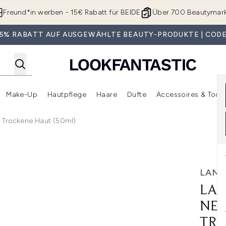
Zum Hauptinhalt springen
Freund*in werben - 15€ Rabatt für BEIDE
Über 700 Beautymar
 35% RABATT AUF AUSGEWÄHLTE BEAUTY-PRODUKTE | CODE
Make-Up
Hautpflege
Haare
Düfte
Accessoires & Tools
rmenü Anmelden (Geschenke)
Untermenü Anmelden (Marken)
Untermenü Anmelden (Beauty Box)
Untermenü Anmelden (Make-Up)
Untermenü Anmelden (Hautpflege)
Untermenü Anmelden (Haar
Trockene Haut (50ml)
Tagescreme für Trockene Haut (50ml)
LAN
LAN
NEU
TRO