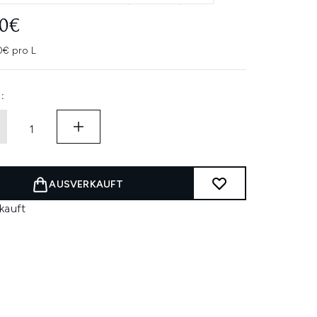
20€
0€ pro L
:
AUSVERKAUFT
kauft