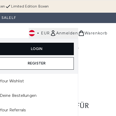
ken
Limited Edition Boxen
 SALELF
•
EUR
Anmelden
Warenkorb
Körperpflege
Im Trend & Neu
Männer
LOGIN
e)
Untermenü Anmelden (Düfte)
Untermenü Anmelden (Accessoires & Tools)
REGISTER
Your Wishlist
CÔME
Deine Bestellungen
CÔME HYDRA ZEN
ROCALM TAGESCREME FÜR
Your Referrals
CKENE HAUT (50ML)