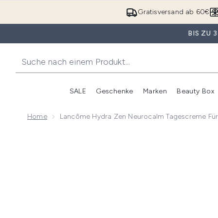
Gratisversand ab 60€
BIS ZU
SALE
Geschenke
Marken
Beauty Box
Untermenü Anmelden (SALE)
Unte
Home
Lancôme Hydra Zen Neurocalm Tagescreme Für 
Now showing image 1 Lancôme Hydra Zen Neurocalm 