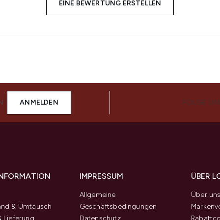
EINE BEWERTUNG ERSTELLEN
N
ANMELDEN
FOLGE UN
 INFORMATION
IMPRESSUM
ÜBER L
Allgemeine
Über un
and & Umtausch
Geschäftsbedingungen
Markenve
 Lieferung
Datenschutz
Rabattc