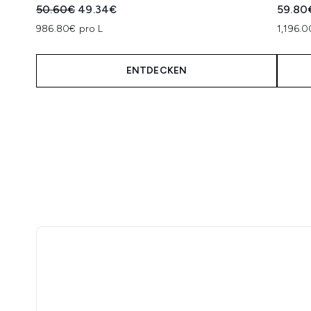
Unverbindliche Preisempfehlung:
Aktueller Preis:
50.60€
49.34€
59.80
986.80€ pro L
1,196.0
ENTDECKEN
Showing slide 1