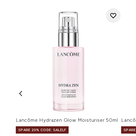
Lancôme Hydrazen Glow Moisturiser 50ml
Lancô
SPARE 20% CODE: SALELF
SPARE