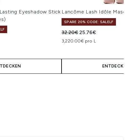
Lasting Eyeshadow Stick
Lancôme Lash Idôle Mascara - 
es)
SPARE 20% CODE: SALELF
ELF
Unverbindliche Preisempfehlung:
Aktueller Preis:
32.20€
25.76€
isempfehlung:
is:
3,220.00€ pro L
TDECKEN
ENTDECKEN