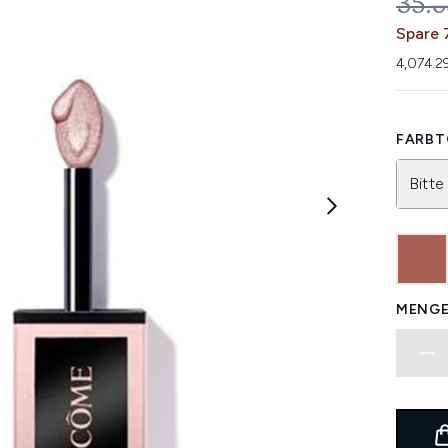
UNV
35.
Spare 
4,074.2
FARBT
Bitte
MENGE