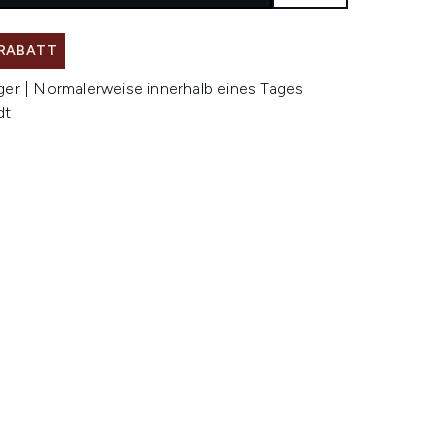
 RABATT
ger | Normalerweise innerhalb eines Tages
dt