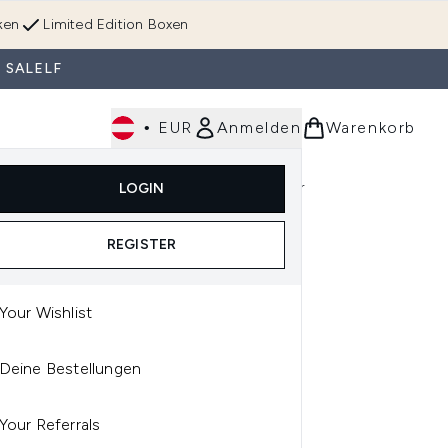
ken
Limited Edition Boxen
 SALELF
•
EUR
Anmelden
Warenkorb
Körperpflege
Im Trend & Neu
Männer
LOGIN
e)
Untermenü Anmelden (Düfte)
Untermenü Anmelden (Accessoires & Tools)
REGISTER
Your Wishlist
CÔME
Deine Bestellungen
COME IDOLE TINT 7ML
RIOUS SHADES)
Your Referrals