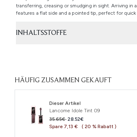
transferring, creasing or smudging in sight. Arriving in a
features a flat side and a pointed tip, perfect for quick 
INHALTSSTOFFE
HÄUFIG ZUSAMMEN GEKAUFT
Dieser Artikel
Lancome Idole Tint 09
Unverbindliche Preisempfehlung:
Aktueller Preis:
35.65€
28.52€
Spare 7,13 €
( 20 % Rabatt )