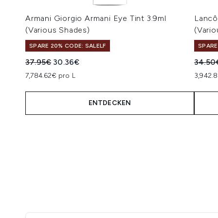
Armani Giorgio Armani Eye Tint 3.9ml
Lancô
(Various Shades)
(Vari
SPARE 20% CODE: SALELF
SPARE
Unverbindliche Preisempfehlung:
Aktueller Preis:
Unverb
37.95€
30.36€
34.50
7,784.62€ pro L
3,942.
ENTDECKEN
Showing slide 1