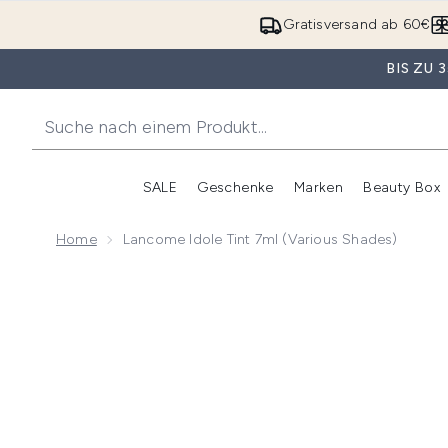
Gratisversand ab 60€
BIS ZU
SALE
Geschenke
Marken
Beauty Box
Untermenü Anmelden (SALE)
Unte
Home
Lancome Idole Tint 7ml (Various Shades)
Now showing image 1 Lancome Idole Tint 7ml (Variou