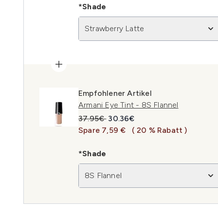
*Shade
Strawberry Latte
Empfohlener Artikel
Armani Eye Tint - 8S Flannel
Unverbindliche Preisempfehlung:
Aktueller Preis:
37.95€
30.36€
Spare 7,59 €
( 20 % Rabatt )
*Shade
8S Flannel