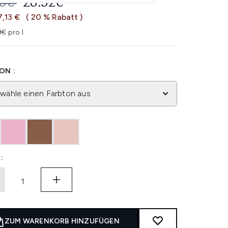
ERBINDLICHE PREISEMPFEHLUNG:
AKTUELLER PREIS:
65€
28.52€
7,13 €
( 20 % Rabatt )
9€ pro l
ON :
 wähle einen Farbton aus
:
ZUM WARENKORB HINZUFÜGEN