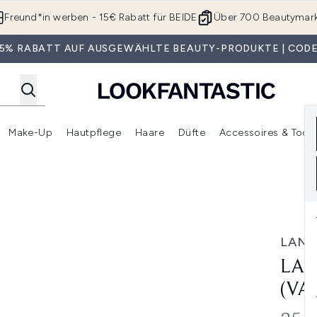
Zum Hauptinhalt springen
Freund*in werben - 15€ Rabatt für BEIDE
Über 700 Beautymar
 35% RABATT AUF AUSGEWÄHLTE BEAUTY-PRODUKTE | CODE
Make-Up
Hautpflege
Haare
Düfte
Accessoires & Tools
rmenü Anmelden (Geschenke)
Untermenü Anmelden (Marken)
Untermenü Anmelden (Beauty Box)
Untermenü Anmelden (Make-Up)
Untermenü Anmelden (Hautpflege)
Untermenü Anmelden (Haar
s Shades)
LAN
LAN
(VA