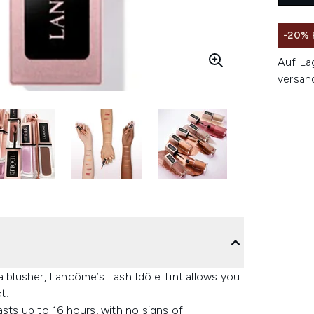
-20%
Auf La
versan
a blusher, Lancôme’s Lash Idôle Tint allows you
t.
asts up to 16 hours, with no signs of