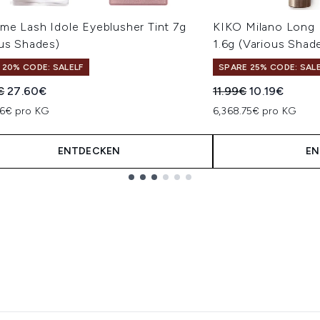
me Lash Idole Eyeblusher Tint 7g
KIKO Milano Long 
ous Shades)
1.6g (Various Shad
 20% CODE: SALELF
SPARE 25% CODE: SAL
indliche Preisempfehlung:
Aktueller Preis:
Unverbindliche Pre
Aktueller Pre
€
27.60€
11.99€
10.19€
86€ pro KG
6,368.75€ pro KG
ENTDECKEN
EN