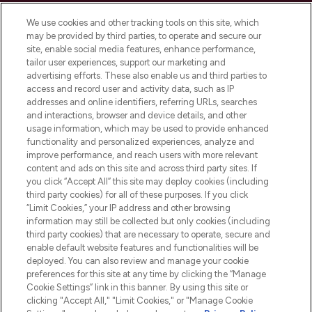
sowie Make-Up von über 200
renommierten Marken. Shoppe online
We use cookies and other tracking tools on this site, which
may be provided by third parties, to operate and secure our
oder über die App mit kostenloser
site, enable social media features, enhance performance,
Lieferung ab einem Einkaufswert von 30€.
tailor user experiences, support our marketing and
advertising efforts. These also enable us and third parties to
Cookie-Einwilligung
access and record user and activity data, such as IP
addresses and online identifiers, referring URLs, searches
Do Not Sell or Share My Personal
Information
and interactions, browser and device details, and other
usage information, which may be used to provide enhanced
functionality and personalized experiences, analyze and
HILFE & INFORMATION
improve performance, and reach users with more relevant
content and ads on this site and across third party sites. If
you click “Accept All” this site may deploy cookies (including
IMPRESSUM
third party cookies) for all of these purposes. If you click
“Limit Cookies,” your IP address and other browsing
information may still be collected but only cookies (including
ÜBER LOOKFANTASTIC
third party cookies) that are necessary to operate, secure and
enable default website features and functionalities will be
deployed. You can also review and manage your cookie
COVID-19
preferences for this site at any time by clicking the “Manage
Cookie Settings” link in this banner. By using this site or
clicking "Accept All," "Limit Cookies," or "Manage Cookie