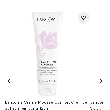
Lancôme Crème Mousse Confort Cremige
Lancôme C
Schaumreinigung 125ml
Scrub 100