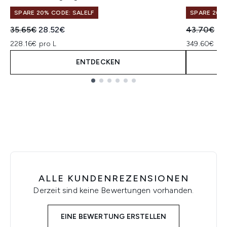
SPARE 20% CODE: SALELF
SPARE 20% 
Unverbindliche Preisempfehlung:
Aktueller Preis:
Unverbindl
Akt
35.65€
28.52€
43.70€
34
228.16€ pro L
349.60€ pro
ENTDECKEN
Showing slide 1
ALLE KUNDENREZENSIONEN
Derzeit sind keine Bewertungen vorhanden.
EINE BEWERTUNG ERSTELLEN