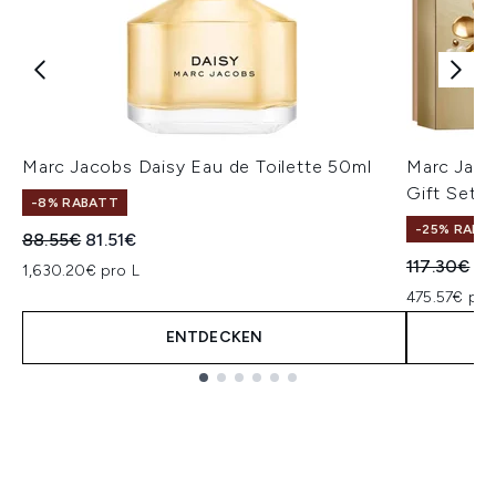
Marc Jacobs Daisy Eau de Toilette 50ml
Marc Jaco
Gift Set
-8% RABATT
-25% RABA
Unverbindliche Preisempfehlung:
Aktueller Preis:
88.55€
81.51€
Unverbindl
Ak
117.30€
87
1,630.20€ pro L
475.57€ pro
ENTDECKEN
Showing slide 1