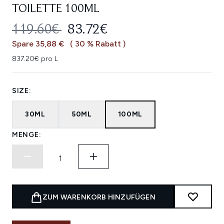
TOILETTE 100ML
UNVERBINDLICHE PREISEMPFEHL
AKTUELLER PREIS:
119.60€
83.72€
Spare 35,88 €
( 30 % Rabatt )
837.20€ pro L
SIZE:
30ML
50ML
100ML
MENGE:
ZUM WARENKORB HINZUFÜGEN