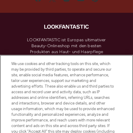
LOOKFANTASTIC ist Europas ultimativer
Beauty-Onlineshop mit den besten
Produkten aus Haut- und Haarpflege
sowie Make-Up von über 200
renommierten Marken. Shoppe online
We use cookies and other tracking tools on this site, which
may be provided by third parties, to operate and secure our
oder über die App mit kostenloser
site, enable social media features, enhance performance,
Lieferung ab einem Einkaufswert von 30€.
tailor user experiences, support our marketing and
advertising efforts. These also enable us and third parties to
Cookie-Einwilligung
access and record user and activity data, such as IP
addresses and online identifiers, referring URLs, searches
Do Not Sell or Share My Personal
Information
and interactions, browser and device details, and other
usage information, which may be used to provide enhanced
functionality and personalized experiences, analyze and
HILFE & INFORMATION
improve performance, and reach users with more relevant
content and ads on this site and across third party sites. If
you click “Accept All” this site may deploy cookies (including