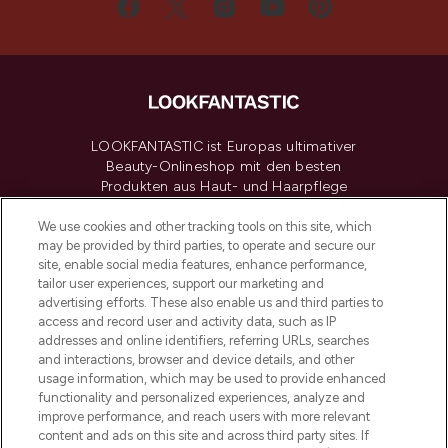
LOOKFANTASTIC ist Europas ultimativer
Beauty-Onlineshop mit den besten
Produkten aus Haut- und Haarpflege
sowie Make-Up von über 200
renommierten Marken. Shoppe online
We use cookies and other tracking tools on this site, which
may be provided by third parties, to operate and secure our
oder über die App mit kostenloser
site, enable social media features, enhance performance,
Lieferung ab einem Einkaufswert von 30€.
tailor user experiences, support our marketing and
advertising efforts. These also enable us and third parties to
Cookie-Einwilligung
access and record user and activity data, such as IP
addresses and online identifiers, referring URLs, searches
Do Not Sell or Share My Personal
Information
and interactions, browser and device details, and other
usage information, which may be used to provide enhanced
functionality and personalized experiences, analyze and
HILFE & INFORMATION
improve performance, and reach users with more relevant
content and ads on this site and across third party sites. If