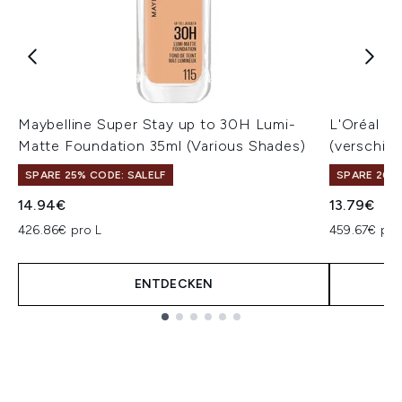
Maybelline Super Stay up to 30H Lumi-
L'Oréal P
Matte Foundation 35ml (Various Shades)
(verschie
SPARE 25% CODE: SALELF
SPARE 20% 
14.94€
13.79€
426.86€ pro L
459.67€ pro
ENTDECKEN
Showing slide 1