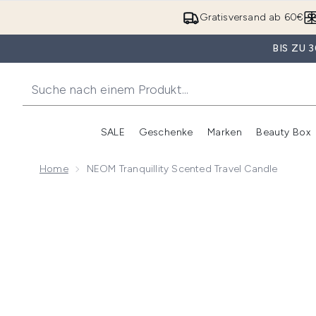
Gratisversand ab 60€
BIS ZU
SALE
Geschenke
Marken
Beauty Box
Untermenü Anmelden (SALE)
Unte
Home
NEOM Tranquillity Scented Travel Candle
Now showing image 1 NEOM Tranquillity Scented Trav