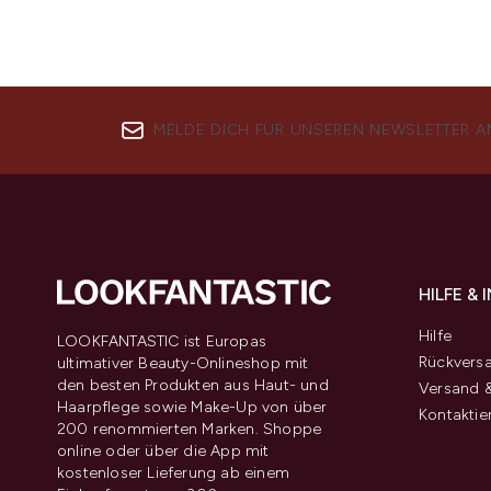
MELDE DICH FÜR UNSEREN NEWSLETTER A
HILFE &
Hilfe
LOOKFANTASTIC ist Europas
Rückvers
ultimativer Beauty-Onlineshop mit
den besten Produkten aus Haut- und
Versand &
Haarpflege sowie Make-Up von über
Kontaktie
200 renommierten Marken. Shoppe
online oder über die App mit
kostenloser Lieferung ab einem