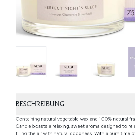
BESCHREIBUNG
Containing natural vegetable wax and 100% natural fr
Candle boasts a relaxing, sweet aroma designed to rel
filling the air with natural goodness. With a burn time 