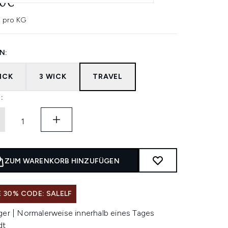
00€
 pro KG
N:
ICK
3 WICK
TRAVEL
:
ZUM WARENKORB HINZUFÜGEN
 30% CODE: SALELF
ger | Normalerweise innerhalb eines Tages
dt