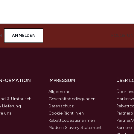
N
ANMELDEN
FOLGE UN
 INFORMATION
IMPRESSUM
ÜBER L
Allgemeine
Über un
and & Umtausch
Geschäftsbedingungen
Markenve
 Lieferung
Datenschutz
Rabattc
re uns
Cookie Richtlinien
Partner
Rabattcodeausnahmen
Partner/
Modern Slavery Statement
Karriere