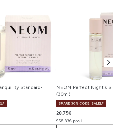
quillity Standard-
NEOM Perfect Night's Sleep Pil
(30ml)
ELF
SPARE 30% CODE: SALELF
28.75€
958.33€ pro L