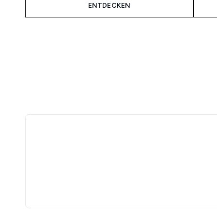
ENTDECKEN
Showing slide 1