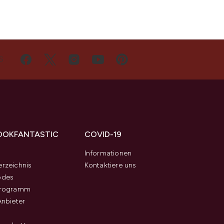
S
OOKFANTASTIC
COVID-19
s
Informationen
rzeichnis
Kontaktiere uns
odes
programm
Anbieter