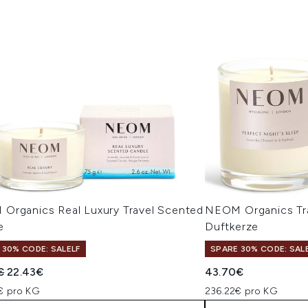
Organics Real Luxury Travel Scented
NEOM Organics Tran
e
Duftkerze
 30% CODE: SALELF
SPARE 30% CODE: SAL
indliche Preisempfehlung:
Aktueller Preis:
€
22.43€
43.70€
€ pro KG
236.22€ pro KG