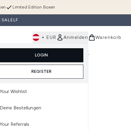
ken
Limited Edition Boxen
 SALELF
•
EUR
Anmelden
Warenkorb
Körperpflege
Im Trend & Neu
Männer
LOGIN
e)
Untermenü Anmelden (Düfte)
Untermenü Anmelden (Accessoires & Tools)
REGISTER
Your Wishlist
M
Deine Bestellungen
M TRANQUILLITY
NTED TRAVEL CANDLE
Your Referrals