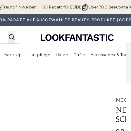
Zum Hauptinhalt springen
Freund*in werben - 15€ Rabatt für BEIDE
Über 700 Beautymar
 30% RABATT AUF AUSGEWÄHLTE BEAUTY-PRODUKTE | CODE
Make-Up
Hautpflege
Haare
Düfte
Accessoires & Tools
rmenü Anmelden (Geschenke)
Untermenü Anmelden (Marken)
Untermenü Anmelden (Beauty Box)
Untermenü Anmelden (Make-Up)
Untermenü Anmelden (Hautpflege)
Untermenü Anmelden (Haar
el Candle
NEO
NEO
SCE