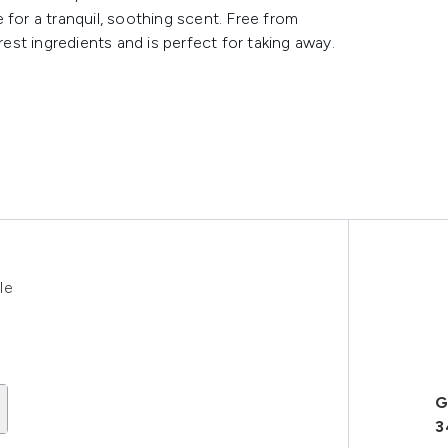
 for a tranquil, soothing scent. Free from
rest ingredients and is perfect for taking away.
le
G
3