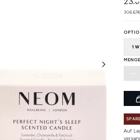
23.
306.67€
OPTIO
1 W
MENGE
SPARE
Auf La
versan