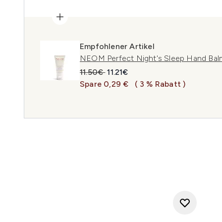
Empfohlener Artikel
NEOM Perfect Night's Sleep Hand Bal
Unverbindliche Preisempfehlung:
Aktueller Preis:
11.50€
11.21€
Spare 0,29 €
( 3 % Rabatt )