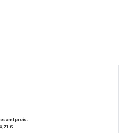
esamtpreis:
4,21 €