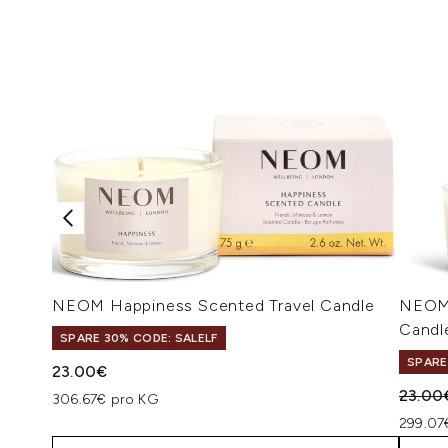
NEOM Happiness Scented Travel Candle
NEOM 
Candl
SPARE 30% CODE: SALELF
SPARE
23.00€
Unverb
23.00
306.67€ pro KG
299.07