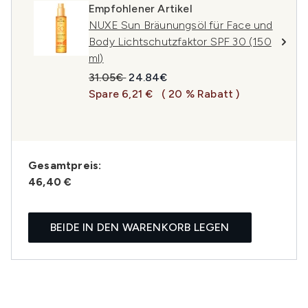
Empfohlener Artikel
NUXE Sun Bräunungsöl für Face und
Body Lichtschutzfaktor SPF 30 (150
ml)
Unverbindliche Preisempfehlung:
Aktueller Preis:
31.05€
24.84€
Spare 6,21 €
( 20 % Rabatt )
Gesamtpreis:
46,40 €
BEIDE IN DEN WARENKORB LEGEN