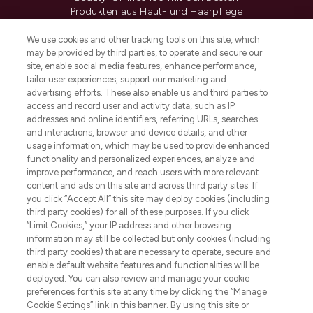
Produkten aus Haut- und Haarpflege
sowie Make-Up von über 200
renommierten Marken. Shoppe online
We use cookies and other tracking tools on this site, which
may be provided by third parties, to operate and secure our
oder über die App mit kostenloser
site, enable social media features, enhance performance,
Lieferung ab einem Einkaufswert von 30€.
tailor user experiences, support our marketing and
advertising efforts. These also enable us and third parties to
Cookie-Einwilligung
access and record user and activity data, such as IP
addresses and online identifiers, referring URLs, searches
Do Not Sell or Share My Personal
Information
and interactions, browser and device details, and other
usage information, which may be used to provide enhanced
functionality and personalized experiences, analyze and
HILFE & INFORMATION
improve performance, and reach users with more relevant
content and ads on this site and across third party sites. If
you click “Accept All” this site may deploy cookies (including
IMPRESSUM
third party cookies) for all of these purposes. If you click
“Limit Cookies,” your IP address and other browsing
information may still be collected but only cookies (including
ÜBER LOOKFANTASTIC
third party cookies) that are necessary to operate, secure and
enable default website features and functionalities will be
deployed. You can also review and manage your cookie
COVID-19
preferences for this site at any time by clicking the “Manage
Cookie Settings” link in this banner. By using this site or