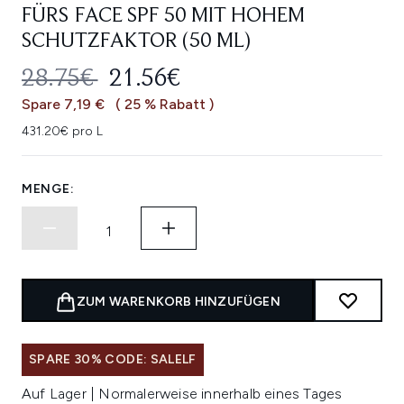
FÜRS FACE SPF 50 MIT HOHEM
SCHUTZFAKTOR (50 ML)
UNVERBINDLICHE PREISEMPFEHL
AKTUELLER PREIS:
28.75€
21.56€
Spare 7,19 €
( 25 % Rabatt )
431.20€ pro L
MENGE:
ZUM WARENKORB HINZUFÜGEN
SPARE 30% CODE: SALELF
Auf Lager | Normalerweise innerhalb eines Tages