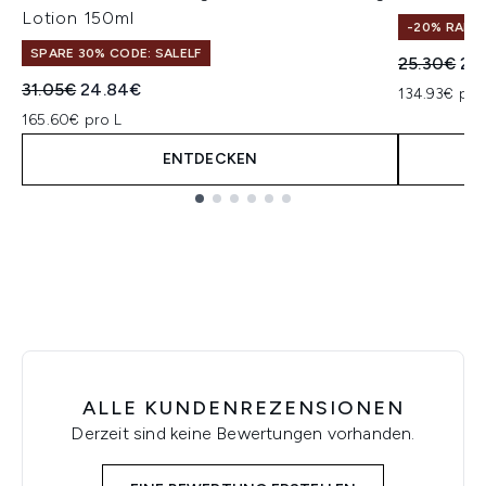
Lotion 150ml
-20% RABA
SPARE 30% CODE: SALELF
Unverbindl
Akt
25.30€
20
Unverbindliche Preisempfehlung:
Aktueller Preis:
31.05€
24.84€
134.93€ pro
165.60€ pro L
ENTDECKEN
Showing slide 1
ALLE KUNDENREZENSIONEN
Derzeit sind keine Bewertungen vorhanden.