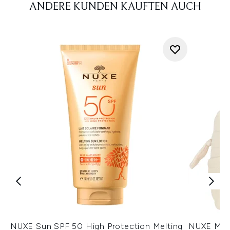
ANDERE KUNDEN KAUFTEN AUCH
NUXE Sun SPF 50 High Protection Melting
NUXE My S