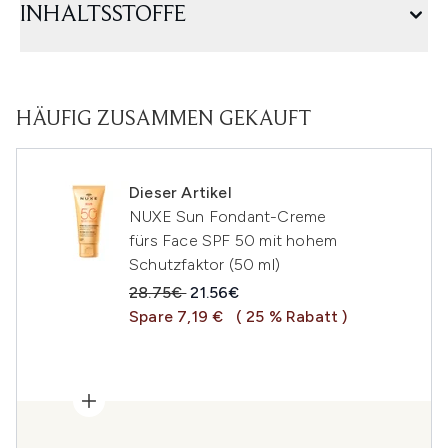
INHALTSSTOFFE
HÄUFIG ZUSAMMEN GEKAUFT
Dieser Artikel
NUXE Sun Fondant-Creme
fürs Face SPF 50 mit hohem
Schutzfaktor (50 ml)
Unverbindliche Preisempfehlung:
Aktueller Preis:
28.75€
21.56€
Spare 7,19 €
( 25 % Rabatt )