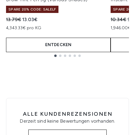
SPARE 20% CODE: SALELF
SPARE 20% 
Unverbindliche Preisempfehlung:
Aktueller Preis:
Unverbindl
Akt
13.79€
13.03€
10.34€
9.
4,343.33€ pro KG
1,946.00€ 
ENTDECKEN
Showing slide 1
ALLE KUNDENREZENSIONEN
Derzeit sind keine Bewertungen vorhanden.