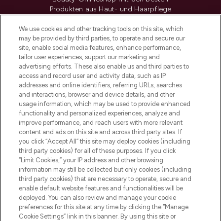
Produkten aus Haut- und Haarpflege
sowie Make-Up von über 200
renommierten Marken. Shoppe online
We use cookies and other tracking tools on this site, which
may be provided by third parties, to operate and secure our
oder über die App mit kostenloser
site, enable social media features, enhance performance,
Lieferung ab einem Einkaufswert von 30€.
tailor user experiences, support our marketing and
advertising efforts. These also enable us and third parties to
Cookie-Einwilligung
access and record user and activity data, such as IP
addresses and online identifiers, referring URLs, searches
Do Not Sell or Share My Personal
Information
and interactions, browser and device details, and other
usage information, which may be used to provide enhanced
functionality and personalized experiences, analyze and
HILFE & INFORMATION
improve performance, and reach users with more relevant
content and ads on this site and across third party sites. If
you click “Accept All” this site may deploy cookies (including
IMPRESSUM
third party cookies) for all of these purposes. If you click
“Limit Cookies,” your IP address and other browsing
information may still be collected but only cookies (including
ÜBER LOOKFANTASTIC
third party cookies) that are necessary to operate, secure and
enable default website features and functionalities will be
deployed. You can also review and manage your cookie
COVID-19
preferences for this site at any time by clicking the “Manage
Cookie Settings” link in this banner. By using this site or