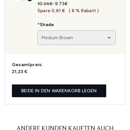
Unverbindliche Preisempfehlung:
Aktueller Preis:
10.34€
9.73€
Spare 0,61 €
( 6 % Rabatt )
*Shade
Medium Brown
Gesamtpreis:
21,23 €
BEIDE IN DEN WARENKORB LEGEN
ANDERE KUNDEN KAUFTEN AUCH