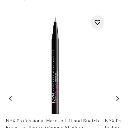
NYX Professional Makeup Lift and Snatch
NYX Profe
Brow Tint Pen 3g (Various Shades)
Instant St