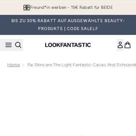
Zum Hauptinhalt springen
Freund*in werben - 15€ Rabatt für BEIDE
BIS ZU 30% RABATT AUF AUSGEWÄHLTE BEAUTY-
PRODUKTE | CODE SALELF
Home
Pai Skincare The Light Fantastic Cacao And Schisan
Now showing image 1 Pai Skincare The Light Fantastic Cacao