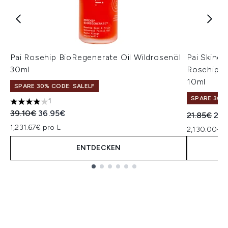
Pai Rosehip BioRegenerate Oil Wildrosenöl
Pai Skinca
30ml
Rosehip Se
10ml
SPARE 30% CODE: SALELF
SPARE 30% 
1
4 stars out of a maximum of 5
Unverbindliche Preisempfehlung:
Aktueller Preis:
39.10€
36.95€
Unverbindl
Aktu
21.85€
21.
1,231.67€ pro L
2,130.00€ p
ENTDECKEN
Showing slide 1