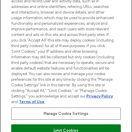
access and record user and activity data, such as IP
addresses and online identifiers, referring URLs, searches
Do Not Sell or Share My Personal
Information
and interactions, browser and device details, and other
usage information, which may be used to provide enhanced
functionality and personalized experiences, analyze and
HILFE & INFORMATION
improve performance, and reach users with more relevant
content and ads on this site and across third party sites. If
you click “Accept All” this site may deploy cookies (including
IMPRESSUM
third party cookies) for all of these purposes. If you click
“Limit Cookies,” your IP address and other browsing
information may still be collected but only cookies (including
ÜBER LOOKFANTASTIC
third party cookies) that are necessary to operate, secure and
enable default website features and functionalities will be
deployed. You can also review and manage your cookie
COVID-19
preferences for this site at any time by clicking the “Manage
Cookie Settings” link in this banner. By using this site or
clicking "Accept All," "Limit Cookies," or "Manage Cookie
Settings," you acknowledge and accept our
Privacy Policy
and
Terms of Use
.
Pay Securely With
Manage Cookie Settings
Limit Cookies