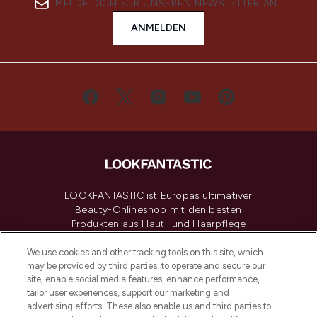
MELDE DICH FÜR UNSEREN NEWSLETTER AN
ANMELDEN
LOOKFANTASTIC ist Europas ultimativer
Beauty-Onlineshop mit den besten
Produkten aus Haut- und Haarpflege
sowie Make-Up von über 200
renommierten Marken. Shoppe online
We use cookies and other tracking tools on this site, which
may be provided by third parties, to operate and secure our
oder über die App mit kostenloser
site, enable social media features, enhance performance,
Lieferung ab einem Einkaufswert von 30€.
tailor user experiences, support our marketing and
advertising efforts. These also enable us and third parties to
Cookie-Einwilligung