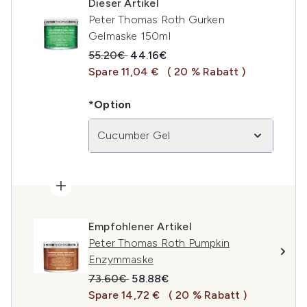
Dieser Artikel
Peter Thomas Roth Gurken
Gelmaske 150ml
Unverbindliche Preisempfehlung:
Aktueller Preis:
55.20€
44.16€
Spare 11,04 €
( 20 % Rabatt )
*Option
Cucumber Gel
Empfohlener Artikel
Peter Thomas Roth Pumpkin
Enzymmaske
Unverbindliche Preisempfehlung:
Aktueller Preis:
73.60€
58.88€
Spare 14,72 €
( 20 % Rabatt )