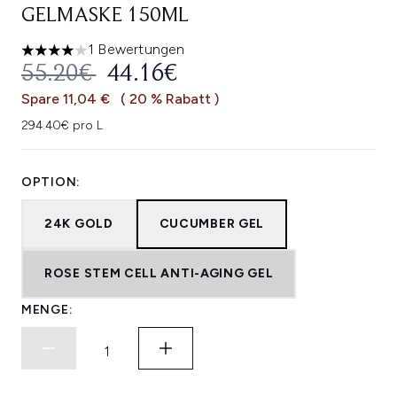
GELMASKE 150ML
1 Bewertungen
4 stars out of a maximum of 5
UNVERBINDLICHE PREISEMPFEHL
AKTUELLER PREIS:
55.20€
44.16€
Spare 11,04 €
( 20 % Rabatt )
294.40€ pro L
OPTION:
24K GOLD
CUCUMBER GEL
ROSE STEM CELL ANTI-AGING GEL
MENGE: