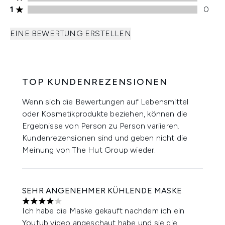
1 stars rating 0 reviews
1
0
EINE BEWERTUNG ERSTELLEN
TOP KUNDENREZENSIONEN
Wenn sich die Bewertungen auf Lebensmittel
oder Kosmetikprodukte beziehen, können die
Ergebnisse von Person zu Person variieren.
Kundenrezensionen sind und geben nicht die
Meinung von The Hut Group wieder.
SEHR ANGENEHMER KÜHLENDE MASKE
4 stars out of a maximum of 5
Ich habe die Maske gekauft nachdem ich ein
Youtub video angeschaut habe und sie die