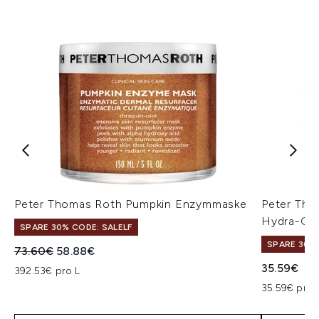
Peter Thomas Roth Pumpkin Enzymmaske
Peter Th
Hydra-Gel
SPARE 30% CODE: SALELF
SPARE 30% 
Unverbindliche Preisempfehlung:
Aktueller Preis:
73.60€
58.88€
35.59€
392.53€ pro L
35.59€ pro 