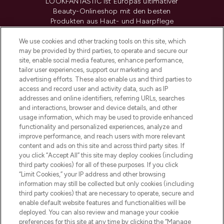
LOOKFANTASTIC ist Europas ultimativer
Beauty-Onlineshop mit den besten
Produkten aus Haut- und Haarpflege
sowie Make-Up von über 200
renommierten Marken. Shoppe online
We use cookies and other tracking tools on this site, which
may be provided by third parties, to operate and secure our
oder über die App mit kostenloser
site, enable social media features, enhance performance,
Lieferung ab einem Einkaufswert von 30€.
tailor user experiences, support our marketing and
advertising efforts. These also enable us and third parties to
Cookie-Einwilligung
access and record user and activity data, such as IP
addresses and online identifiers, referring URLs, searches
Do Not Sell or Share My Personal
Information
and interactions, browser and device details, and other
usage information, which may be used to provide enhanced
functionality and personalized experiences, analyze and
HILFE & INFORMATION
improve performance, and reach users with more relevant
content and ads on this site and across third party sites. If
you click “Accept All” this site may deploy cookies (including
IMPRESSUM
third party cookies) for all of these purposes. If you click
“Limit Cookies,” your IP address and other browsing
information may still be collected but only cookies (including
ÜBER LOOKFANTASTIC
third party cookies) that are necessary to operate, secure and
enable default website features and functionalities will be
deployed. You can also review and manage your cookie
COVID-19
preferences for this site at any time by clicking the “Manage