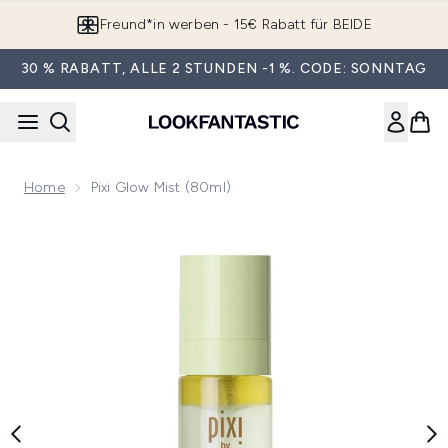
Zum Hauptinhalt springen
Freund*in werben - 15€ Rabatt für BEIDE
30 % RABATT, ALLE 2 STUNDEN -1 %. CODE: SONNTAG
Home
Pixi Glow Mist (80ml)
Now showing image 1 Pixi Glow Mist (80ml)