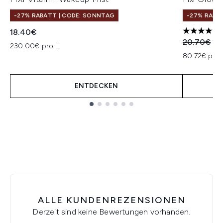
-27% RABATT | CODE: SONNTAG
-27% RABA
18.40€
4.5 stars o
Unverbindl
Akt
20.70€
20
230.00€ pro L
80.72€ pro 
ENTDECKEN
Showing slide 1
ALLE KUNDENREZENSIONEN
Derzeit sind keine Bewertungen vorhanden.