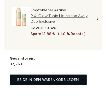
Empfohlener Artikel
PIXI Glow Tonic Home and Away
Duo Exclusive
Unverbindliche Preisempfehlung:
Aktueller Preis:
32.20€
19.32€
Spare 12,88 €
( 40 % Rabatt )
Gesamtpreis:
37,26 €
BEIDE IN DEN WARENKORB LEGEN