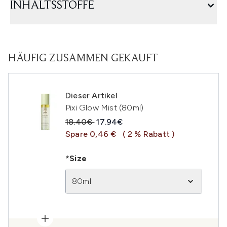
INHALTSSTOFFE
HÄUFIG ZUSAMMEN GEKAUFT
Dieser Artikel
Pixi Glow Mist (80ml)
Unverbindliche Preisempfehlung:
Aktueller Preis:
18.40€
17.94€
Spare 0,46 €
( 2 % Rabatt )
*Size
80ml