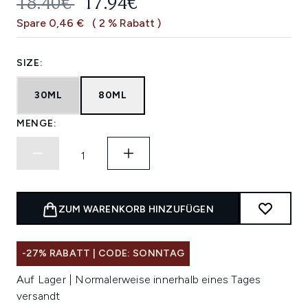
UNVERBINDLICHE PREISEMPFEHL
AKTUELLER PREIS:
18.40€
17.94€
Spare 0,46 €
( 2 % Rabatt )
SIZE:
30ML
80ML
MENGE:
ZUM WARENKORB HINZUFÜGEN
-27% RABATT | CODE: SONNTAG
Auf Lager | Normalerweise innerhalb eines Tages
versandt