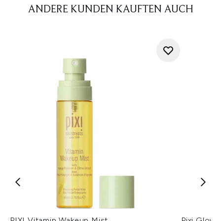
ANDERE KUNDEN KAUFTEN AUCH
PIXI Vitamin Wakeup Mist
Pixi Glow