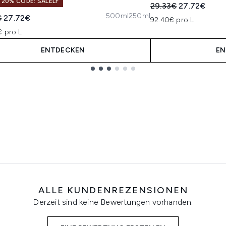
 20% CODE: SALELF
Unverbindliche Pre
Aktueller Pre
29.33€
27.72€
500ml
250ml
indliche Preisempfehlung:
Aktueller Preis:
€
27.72€
92.40€ pro L
€ pro L
ENTDECKEN
EN
ALLE KUNDENREZENSIONEN
Derzeit sind keine Bewertungen vorhanden.