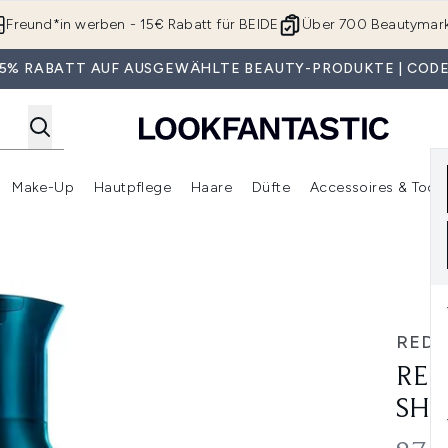
Zum Hauptinhalt springen
Freund*in werben - 15€ Rabatt für BEIDE
Über 700 Beautymar
 35% RABATT AUF AUSGEWÄHLTE BEAUTY-PRODUKTE | CODE
Make-Up
Hautpflege
Haare
Düfte
Accessoires & Tools
rmenü Anmelden (Geschenke)
Untermenü Anmelden (Marken)
Untermenü Anmelden (Beauty Box)
Untermenü Anmelden (Make-Up)
Untermenü Anmelden (Hautpflege)
Untermenü Anmelden (Haar
poo 300ml
RED
RED
SHA