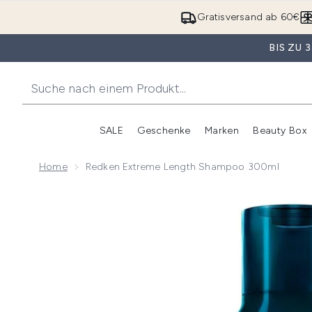
Gratisversand ab 60€
BIS ZU
SALE
Geschenke
Marken
Beauty Box
Untermenü Anmelden (SALE)
Unte
Home
Redken Extreme Length Shampoo 300ml
Now showing image 1 Redken Extreme Length Sham