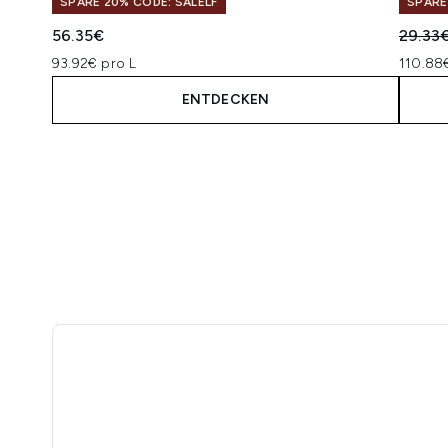
SPARE 20% CODE: SALELF
SPARE
Unverb
56.35€
29.33
93.92€ pro L
110.88
ENTDECKEN
Showing slide 1