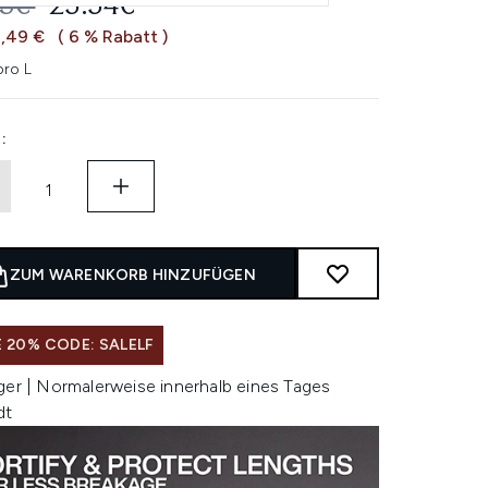
ERBINDLICHE PREISEMPFEHLUNG:
AKTUELLER PREIS:
03€
25.54€
1,49 €
( 6 % Rabatt )
pro L
:
ZUM WARENKORB HINZUFÜGEN
 20% CODE: SALELF
ger | Normalerweise innerhalb eines Tages
dt