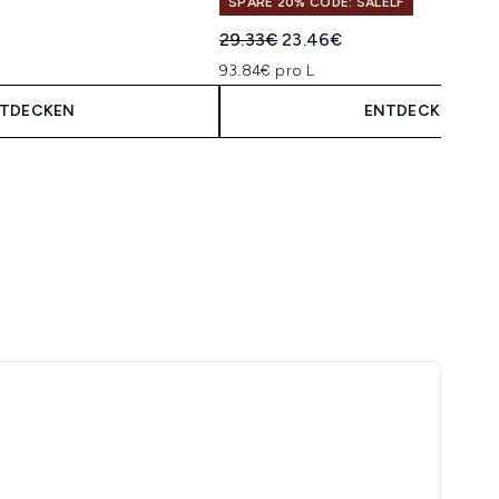
SPARE 20% CODE: SALELF
isempfehlung:
is:
Unverbindliche Preisempfehlung:
Aktueller Preis:
29.33€
23.46€
93.84€ pro L
TDECKEN
ENTDECKEN