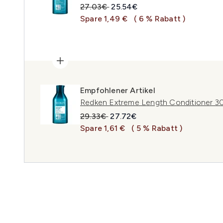
Unverbindliche Preisempfehlung:
Aktueller Preis:
27.03€
25.54€
Spare 1,49 €
( 6 % Rabatt )
Empfohlener Artikel
Redken Extreme Length Conditioner 3
Unverbindliche Preisempfehlung:
Aktueller Preis:
29.33€
27.72€
Spare 1,61 €
( 5 % Rabatt )