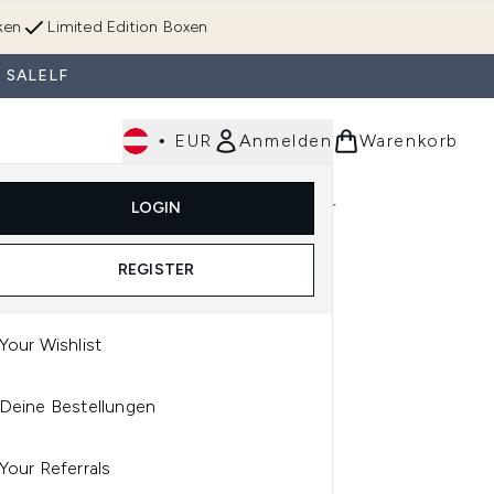
ken
Limited Edition Boxen
 SALELF
•
EUR
Anmelden
Warenkorb
Körperpflege
Im Trend & Neu
Männer
LOGIN
e)
Untermenü Anmelden (Düfte)
Untermenü Anmelden (Accessoires & Tools)
REGISTER
Your Wishlist
KEN
Deine Bestellungen
KEN EXTREME LENGTH
MPOO 300ML
Your Referrals