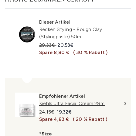
HÄUFIG ZUSAMMEN GEKAUFT
Dieser Artikel
Redken Styling - Rough Clay
(Stylingpaste) 50ml
Unverbindliche Preisempfehlung:
Aktueller Preis:
29.33€
20.53€
Spare 8,80 €
( 30 % Rabatt )
Empfohlener Artikel
Kiehls Ultra Facial Cream 28ml
Unverbindliche Preisempfehlung:
Aktueller Preis:
24.15€
19.32€
Spare 4,83 €
( 20 % Rabatt )
*Size