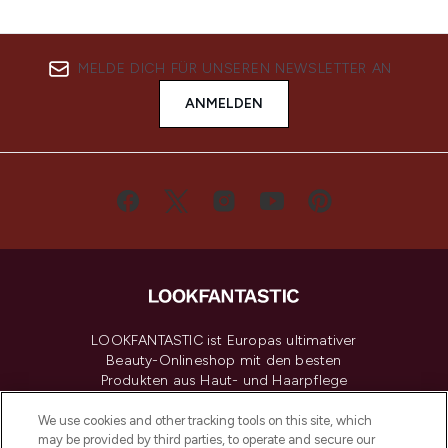
MELDE DICH FÜR UNSEREN NEWSLETTER AN
ANMELDEN
LOOKFANTASTIC ist Europas ultimativer
Beauty-Onlineshop mit den besten
Produkten aus Haut- und Haarpflege
sowie Make-Up von über 200
renommierten Marken. Shoppe online
We use cookies and other tracking tools on this site, which
may be provided by third parties, to operate and secure our
oder über die App mit kostenloser