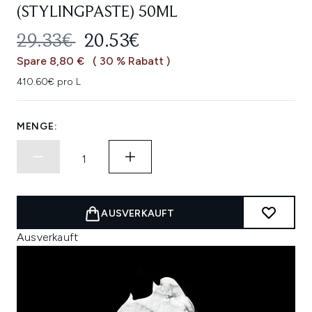
(STYLINGPASTE) 50ML
UNVERBINDLICHE PREISEMPFEHL
AKTUELLER PREIS:
29.33€
20.53€
Spare 8,80 €
( 30 % Rabatt )
410.60€ pro L
MENGE:
AUSVERKAUFT
Ausverkauft