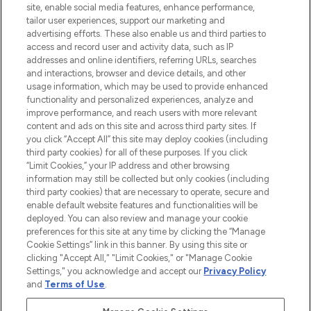
site, enable social media features, enhance performance,
Lieferung ab einem Einkaufswert von 30€.
tailor user experiences, support our marketing and
advertising efforts. These also enable us and third parties to
Cookie-Einwilligung
access and record user and activity data, such as IP
addresses and online identifiers, referring URLs, searches
Do Not Sell or Share My Personal
Information
and interactions, browser and device details, and other
usage information, which may be used to provide enhanced
functionality and personalized experiences, analyze and
HILFE & INFORMATION
improve performance, and reach users with more relevant
content and ads on this site and across third party sites. If
you click “Accept All” this site may deploy cookies (including
IMPRESSUM
third party cookies) for all of these purposes. If you click
“Limit Cookies,” your IP address and other browsing
information may still be collected but only cookies (including
ÜBER LOOKFANTASTIC
third party cookies) that are necessary to operate, secure and
enable default website features and functionalities will be
deployed. You can also review and manage your cookie
COVID-19
preferences for this site at any time by clicking the “Manage
Cookie Settings” link in this banner. By using this site or
clicking "Accept All," "Limit Cookies," or "Manage Cookie
Settings," you acknowledge and accept our
Privacy Policy
and
Terms of Use
.
Pay Securely With