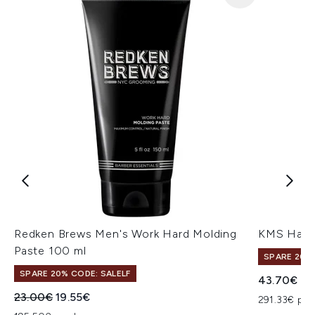
Redken Brews Men's Work Hard Molding
KMS Hairp
Paste 100 ml
SPARE 20% 
SPARE 20% CODE: SALELF
43.70€
Unverbindliche Preisempfehlung:
Aktueller Preis:
23.00€
19.55€
291.33€ pro