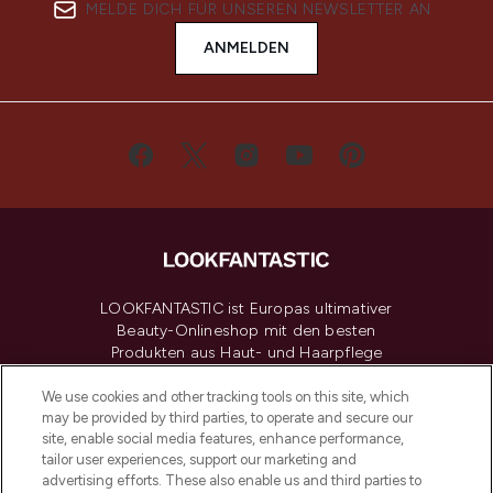
MELDE DICH FÜR UNSEREN NEWSLETTER AN
ANMELDEN
LOOKFANTASTIC ist Europas ultimativer
Beauty-Onlineshop mit den besten
Produkten aus Haut- und Haarpflege
sowie Make-Up von über 200
renommierten Marken. Shoppe online
We use cookies and other tracking tools on this site, which
may be provided by third parties, to operate and secure our
oder über die App mit kostenloser
site, enable social media features, enhance performance,
Lieferung ab einem Einkaufswert von 30€.
tailor user experiences, support our marketing and
advertising efforts. These also enable us and third parties to
Cookie-Einwilligung