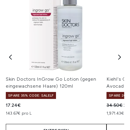
Skin Doctors InGrow Go Lotion (gegen
Kiehl's C
eingewachsene Haare) 120ml
Avocado (
SPARE 35% CODE: SALELF
SPARE 20% 
Unverbindl
Akt
17.24€
34.50€
27
143.67€ pro L
1,971.43€ p