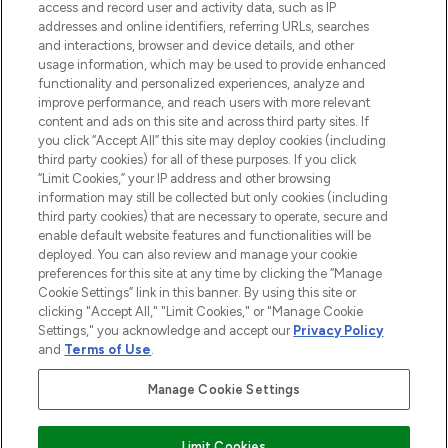
access and record user and activity data, such as IP
addresses and online identifiers, referring URLs, searches
Do Not Sell or Share My Personal
Information
and interactions, browser and device details, and other
usage information, which may be used to provide enhanced
functionality and personalized experiences, analyze and
HILFE & INFORMATION
improve performance, and reach users with more relevant
content and ads on this site and across third party sites. If
you click “Accept All” this site may deploy cookies (including
IMPRESSUM
third party cookies) for all of these purposes. If you click
“Limit Cookies,” your IP address and other browsing
information may still be collected but only cookies (including
ÜBER LOOKFANTASTIC
third party cookies) that are necessary to operate, secure and
enable default website features and functionalities will be
deployed. You can also review and manage your cookie
COVID-19
preferences for this site at any time by clicking the “Manage
Cookie Settings” link in this banner. By using this site or
clicking "Accept All," "Limit Cookies," or "Manage Cookie
Settings," you acknowledge and accept our
Privacy Policy
and
Terms of Use
.
Pay Securely With
Manage Cookie Settings
Limit Cookies