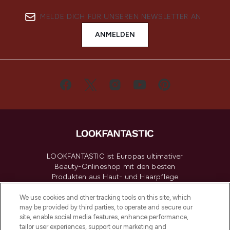
MELDE DICH FÜR UNSEREN NEWSLETTER AN
ANMELDEN
LOOKFANTASTIC ist Europas ultimativer
Beauty-Onlineshop mit den besten
Produkten aus Haut- und Haarpflege
sowie Make-Up von über 200
renommierten Marken. Shoppe online
We use cookies and other tracking tools on this site, which
may be provided by third parties, to operate and secure our
oder über die App mit kostenloser
site, enable social media features, enhance performance,
Lieferung ab einem Einkaufswert von 30€.
tailor user experiences, support our marketing and