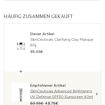
HÄUFIG ZUSAMMEN GEKAUFT
Dieser Artikel
SkinCeuticals Clarifying Clay Masque
67g
95.45€
Empfohlener Artikel
SkinCeuticals Advanced Brightening
UV Defense SPF50 Sunscreen 40ml
Unverbindliche Preisempfehlung:
Aktueller Preis:
60.95€
48.76€