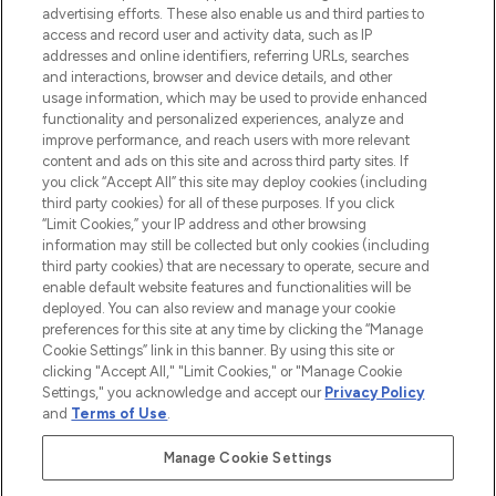
advertising efforts. These also enable us and third parties to
Cookie-Einwilligung
access and record user and activity data, such as IP
addresses and online identifiers, referring URLs, searches
Do Not Sell or Share My Personal
Information
and interactions, browser and device details, and other
usage information, which may be used to provide enhanced
functionality and personalized experiences, analyze and
HILFE & INFORMATION
improve performance, and reach users with more relevant
content and ads on this site and across third party sites. If
you click “Accept All” this site may deploy cookies (including
IMPRESSUM
third party cookies) for all of these purposes. If you click
“Limit Cookies,” your IP address and other browsing
information may still be collected but only cookies (including
ÜBER LOOKFANTASTIC
third party cookies) that are necessary to operate, secure and
enable default website features and functionalities will be
deployed. You can also review and manage your cookie
COVID-19
preferences for this site at any time by clicking the “Manage
Cookie Settings” link in this banner. By using this site or
clicking "Accept All," "Limit Cookies," or "Manage Cookie
Settings," you acknowledge and accept our
Privacy Policy
and
Terms of Use
.
Pay Securely With
Manage Cookie Settings