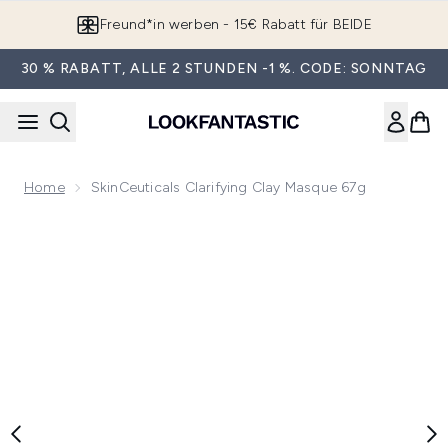
Zum Hauptinhalt springen
Freund*in werben - 15€ Rabatt für BEIDE
30 % RABATT, ALLE 2 STUNDEN -1 %. CODE: SONNTAG
Home
SkinCeuticals Clarifying Clay Masque 67g
Now showing image 1 SkinCeuticals Clarifying Clay Masque 6