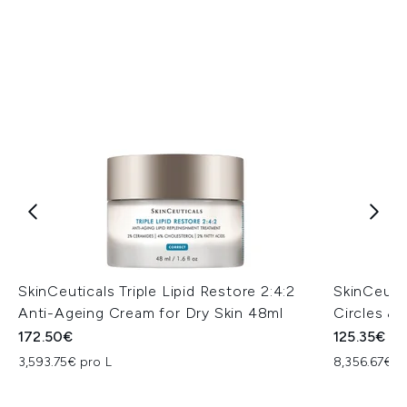
SkinCeuticals Triple Lipid Restore 2:4:2
SkinCeuti
Anti-Ageing Cream for Dry Skin 48ml
Circles & 
172.50€
125.35€
3,593.75€ pro L
8,356.67€ p