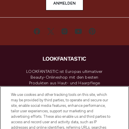
ANMELDEN
LOOKFANTASTIC ist Europas ultimativer
Beauty-Onlineshop mit den besten
Produkten aus Haut- und Haarpflege
sowie Make-Up von über 200
renommierten Marken. Shoppe online
We use cookies and other tracking tools on this site, which
may be provided by third parties, to operate and secure our
oder über die App mit kostenloser
site, enable social media features, enhance performance,
Lieferung ab einem Einkaufswert von 30€.
tailor user experiences, support our marketing and
advertising efforts. These also enable us and third parties to
Cookie-Einwilligung
access and record user and activity data, such as IP
addresses and online identifiers, referring URLs, searches
Do Not Sell or Share My Personal