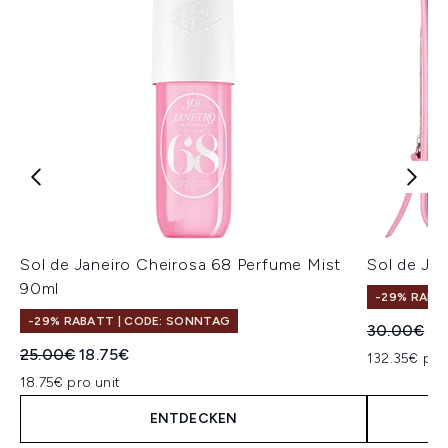
Sol de Janeiro Cheirosa 68 Perfume Mist
Sol de Jan
90ml
-29% RABA
-29% RABATT | CODE: SONNTAG
Unverbindl
Ak
30.00€
22
Unverbindliche Preisempfehlung:
Aktueller Preis:
25.00€
18.75€
132.35€ pro
18.75€ pro unit
ENTDECKEN