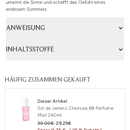
umarmt die Sinne und schafft das Gefühl eines
endlosen Sommers.
ANWEISUNG
INHALTSSTOFFE
HÄUFIG ZUSAMMEN GEKAUFT
Dieser Artikel
Sol de Janeiro Cheirosa 68 Perfume
Mist 240ml
Unverbindliche Preisempfehlung:
Aktueller Preis:
39.00€
29.25€