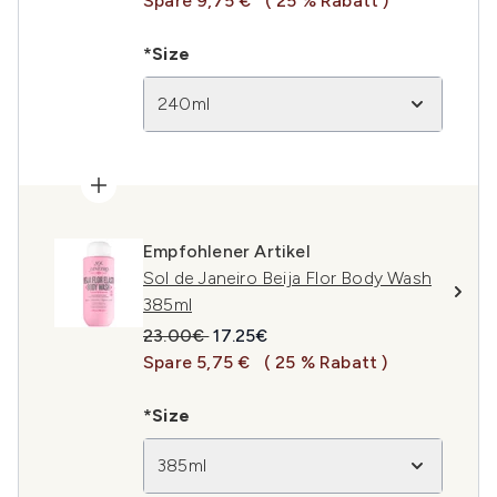
Spare 9,75 €
( 25 % Rabatt )
*Size
240ml
Empfohlener Artikel
Sol de Janeiro Beija Flor Body Wash
385ml
Unverbindliche Preisempfehlung:
Aktueller Preis:
23.00€
17.25€
Spare 5,75 €
( 25 % Rabatt )
*Size
385ml