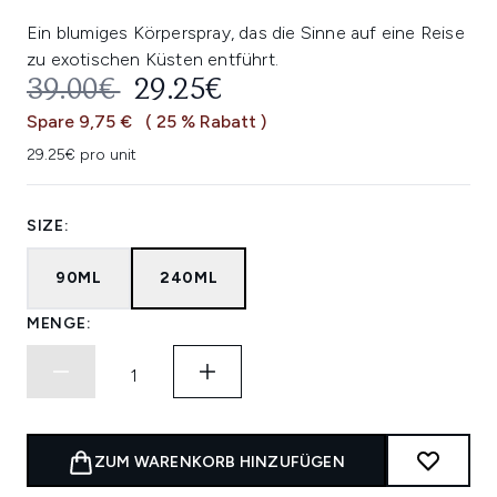
Ein blumiges Körperspray, das die Sinne auf eine Reise
zu exotischen Küsten entführt.
UNVERBINDLICHE PREISEMPFEHL
AKTUELLER PREIS:
39.00€
29.25€
Spare 9,75 €
( 25 % Rabatt )
29.25€ pro unit
SIZE:
90ML
240ML
MENGE:
ZUM WARENKORB HINZUFÜGEN