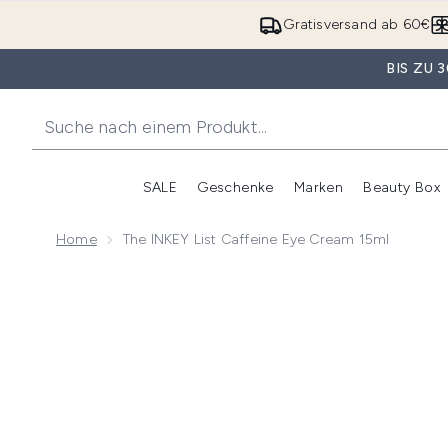
Gratisversand ab 60€
BIS ZU
SALE
Geschenke
Marken
Beauty Box
Untermenü Anmelden (SALE)
Unte
Home
The INKEY List Caffeine Eye Cream 15ml
Now showing image 1 The INKEY List Caffeine Eye C