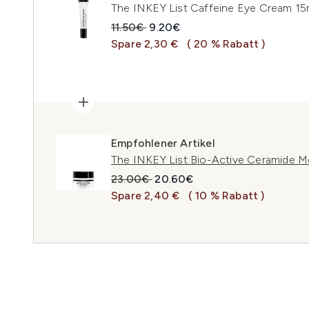
The INKEY List Caffeine Eye Cream 15
Unverbindliche Preisempfehlung:
Aktueller Preis:
11.50€
9.20€
Spare 2,30 €
( 20 % Rabatt )
Empfohlener Artikel
The INKEY List Bio-Active Ceramide Mo
Unverbindliche Preisempfehlung:
Aktueller Preis:
23.00€
20.60€
Spare 2,40 €
( 10 % Rabatt )