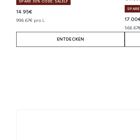
SPARE 30% CODE: SALELF
SPARE
14.95€
17.00
996.67€ pro L
566.67
ENTDECKEN
Showing slide 1