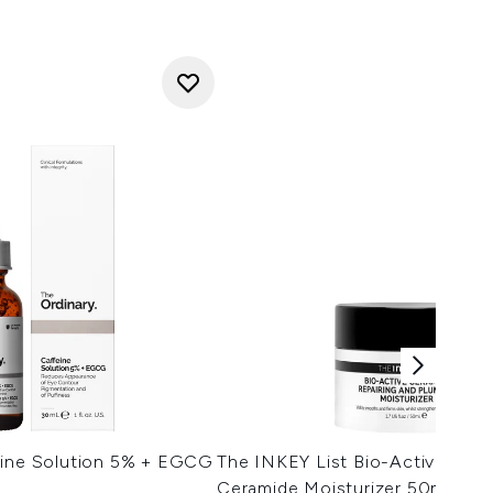
eine Solution 5% + EGCG
The INKEY List Bio-Active
Ceramide Moisturizer 50ml