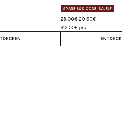
maximum of 5
SPARE 30% CODE: SALELF
Unverbindliche Preisempfehlung:
Aktueller Preis:
23.00€
20.60€
412.00€ pro L
TDECKEN
ENTDECKEN