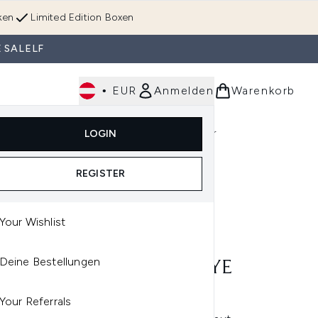
ken
Limited Edition Boxen
 SALELF
•
EUR
Anmelden
Warenkorb
Körperpflege
Im Trend & Neu
Männer
LOGIN
e)
Untermenü Anmelden (Düfte)
Untermenü Anmelden (Accessoires & Tools)
REGISTER
Your Wishlist
INKEY LIST
Deine Bestellungen
 INKEY LIST CAFFEINE EYE
AM 15ML
Your Referrals