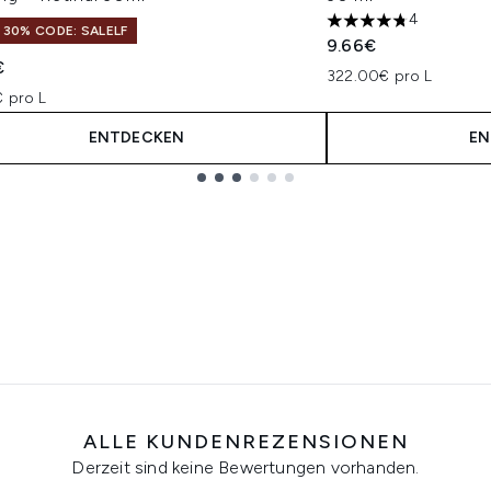
4
4.75 stars out of a 
 30% CODE: SALELF
9.66€
€
322.00€ pro L
€ pro L
ENTDECKEN
EN
ALLE KUNDENREZENSIONEN
Derzeit sind keine Bewertungen vorhanden.