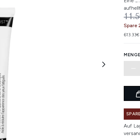
Eine a
aufhell
UNV
11.
Spare 
613.33€
MENGE
SPARE
Auf La
versan