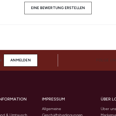
EINE BEWERTUNG ERSTELLEN
N
ANMELDEN
FOLGE UN
 INFORMATION
IMPRESSUM
ÜBER L
Allgemeine
Über un
and & Umtausch
Geschäftsbedingungen
Markenve