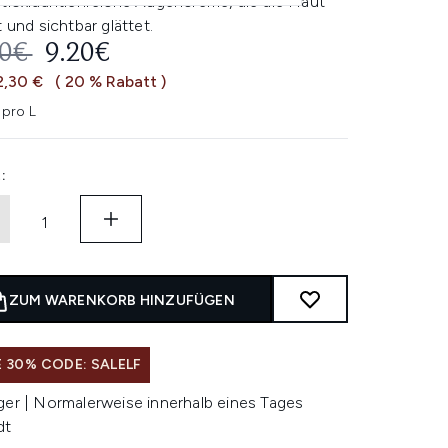
ntioxidantienreiche Augencreme, die die Haut
t und sichtbar glättet.
ERBINDLICHE PREISEMPFEHLUNG:
AKTUELLER PREIS:
50€
9.20€
2,30 €
( 20 % Rabatt )
 pro L
:
ZUM WARENKORB HINZUFÜGEN
 30% CODE: SALELF
ger | Normalerweise innerhalb eines Tages
dt