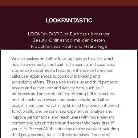
LOOKFANTASTIC ist Europas ultimativer
Beauty-Onlineshop mit den besten
Produkten aus Haut- und Haarpflege
sowie Make-Up von über 200
renommierten Marken. Shoppe online
We use cookies and other tracking tools on this site, which
may be provided by third parties, to operate and secure our
oder über die App mit kostenloser
site, enable social media features, enhance performance,
Lieferung ab einem Einkaufswert von 30€.
tailor user experiences, support our marketing and
advertising efforts. These also enable us and third parties to
Cookie-Einwilligung
access and record user and activity data, such as IP
addresses and online identifiers, referring URLs, searches
Do Not Sell or Share My Personal
Information
and interactions, browser and device details, and other
usage information, which may be used to provide enhanced
functionality and personalized experiences, analyze and
HILFE & INFORMATION
improve performance, and reach users with more relevant
content and ads on this site and across third party sites. If
you click “Accept All” this site may deploy cookies (including
IMPRESSUM
third party cookies) for all of these purposes. If you click