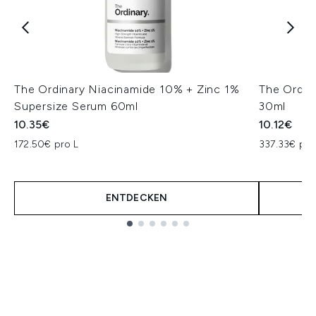
The Ordinary Niacinamide 10% + Zinc 1%
The Ordin
Supersize Serum 60ml
30ml
10.35€
10.12€
172.50€ pro L
337.33€ pro
ENTDECKEN
Showing slide 1