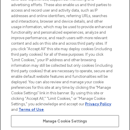
advertising efforts. These also enable us and third parties to
Cookie-Einwilligung
access and record user and activity data, such as IP
addresses and online identifiers, referring URLs, searches
Do Not Sell or Share My Personal
Information
and interactions, browser and device details, and other
usage information, which may be used to provide enhanced
functionality and personalized experiences, analyze and
HILFE & INFORMATION
improve performance, and reach users with more relevant
content and ads on this site and across third party sites. If
you click “Accept All” this site may deploy cookies (including
IMPRESSUM
third party cookies) for all of these purposes. If you click
“Limit Cookies,” your IP address and other browsing
information may still be collected but only cookies (including
ÜBER LOOKFANTASTIC
third party cookies) that are necessary to operate, secure and
enable default website features and functionalities will be
deployed. You can also review and manage your cookie
COVID-19
preferences for this site at any time by clicking the “Manage
Cookie Settings” link in this banner. By using this site or
clicking "Accept All," "Limit Cookies," or "Manage Cookie
Settings," you acknowledge and accept our
Privacy Policy
and
Terms of Use
.
Pay Securely With
Manage Cookie Settings