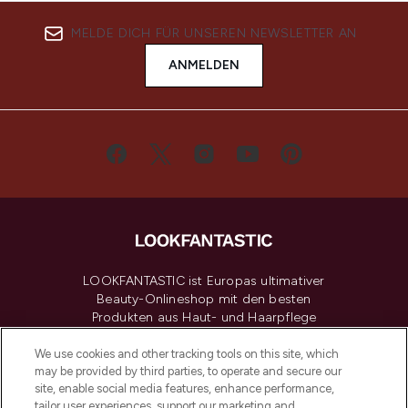
MELDE DICH FÜR UNSEREN NEWSLETTER AN
ANMELDEN
LOOKFANTASTIC ist Europas ultimativer
Beauty-Onlineshop mit den besten
Produkten aus Haut- und Haarpflege
sowie Make-Up von über 200
renommierten Marken. Shoppe online
We use cookies and other tracking tools on this site, which
may be provided by third parties, to operate and secure our
oder über die App mit kostenloser
site, enable social media features, enhance performance,
Lieferung ab einem Einkaufswert von 30€.
tailor user experiences, support our marketing and