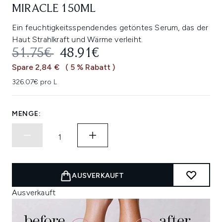
MIRACLE 150ML
Ein feuchtigkeitsspendendes getöntes Serum, das der
Haut Strahlkraft und Wärme verleiht.
UNVERBINDLICHE PREISEMPFEHL
AKTUELLER PREIS:
51.75€
48.91€
Spare 2,84 €
( 5 % Rabatt )
326.07€ pro L
MENGE:
AUSVERKAUFT
Ausverkauft