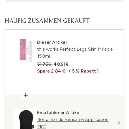
HÄUFIG ZUSAMMEN GEKAUFT
Dieser Artikel
this works Perfect Legs Skin Miracle
150ml
Unverbindliche Preisempfehlung:
Aktueller Preis:
51.75€
48.91€
Spare 2,84 €
( 5 % Rabatt )
Empfohlener Artikel
Bondi Sands Reusable Application
Mitt