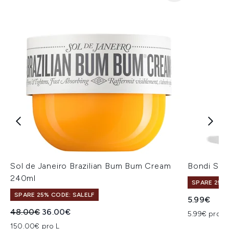
Sol de Janeiro Brazilian Bum Bum Cream
Bondi San
240ml
SPARE 25% 
SPARE 25% CODE: SALELF
5.99€
Unverbindliche Preisempfehlung:
Aktueller Preis:
48.00€
36.00€
5.99€ pro un
150.00€ pro L