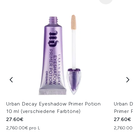
Urban Decay Eyeshadow Primer Potion
Urban Dec
10 ml (verschiedene Farbtöne)
Primer Pot
27.60€
27.60€
2,760.00€ pro L
2,760.00€ p