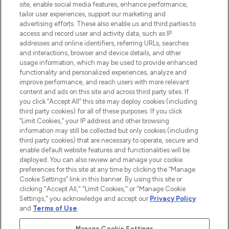
site, enable social media features, enhance performance,
Lieferung ab einem Einkaufswert von 30€.
tailor user experiences, support our marketing and
advertising efforts. These also enable us and third parties to
Cookie-Einwilligung
access and record user and activity data, such as IP
addresses and online identifiers, referring URLs, searches
Do Not Sell or Share My Personal
Information
and interactions, browser and device details, and other
usage information, which may be used to provide enhanced
functionality and personalized experiences, analyze and
HILFE & INFORMATION
improve performance, and reach users with more relevant
content and ads on this site and across third party sites. If
you click “Accept All” this site may deploy cookies (including
IMPRESSUM
third party cookies) for all of these purposes. If you click
“Limit Cookies,” your IP address and other browsing
information may still be collected but only cookies (including
ÜBER LOOKFANTASTIC
third party cookies) that are necessary to operate, secure and
enable default website features and functionalities will be
deployed. You can also review and manage your cookie
COVID-19
preferences for this site at any time by clicking the “Manage
Cookie Settings” link in this banner. By using this site or
clicking "Accept All," "Limit Cookies," or "Manage Cookie
Settings," you acknowledge and accept our
Privacy Policy
and
Terms of Use
.
Pay Securely With
Manage Cookie Settings