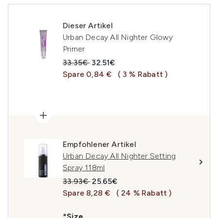
Dieser Artikel
Urban Decay All Nighter Glowy
Primer
Unverbindliche Preisempfehlung:
Aktueller Preis:
33.35€
32.51€
Spare 0,84 €
( 3 % Rabatt )
Empfohlener Artikel
Urban Decay All Nighter Setting
Spray 118ml
Unverbindliche Preisempfehlung:
Aktueller Preis:
33.93€
25.65€
Spare 8,28 €
( 24 % Rabatt )
*Size