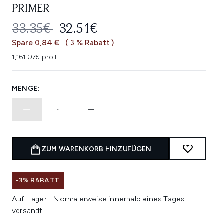
PRIMER
UNVERBINDLICHE PREISEMPFEHL
AKTUELLER PREIS:
33.35€
32.51€
Spare 0,84 €
( 3 % Rabatt )
1,161.07€ pro L
MENGE:
ZUM WARENKORB HINZUFÜGEN
-3% RABATT
Auf Lager | Normalerweise innerhalb eines Tages
versandt