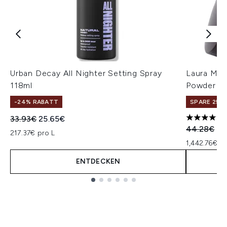
Urban Decay All Nighter Setting Spray
Laura Mer
118ml
Powder 29
-24% RABATT
SPARE 25% 
Unverbindliche Preisempfehlung:
Aktueller Preis:
33.93€
25.65€
5 stars ou
Unverbindl
Akt
44.28€
41
217.37€ pro L
1,442.76€ p
ENTDECKEN
Showing slide 1