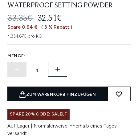
WATERPROOF SETTING POWDER
UNVERBINDLICHE PREISEMPFEHL
AKTUELLER PREIS:
33.35€
32.51€
Spare 0,84 €
( 3 % Rabatt )
4,334.67€ pro KG
MENGE:
ZUM WARENKORB HINZUFÜGEN
SPARE 20% CODE: SALELF
Auf Lager | Normalerweise innerhalb eines Tages
versandt