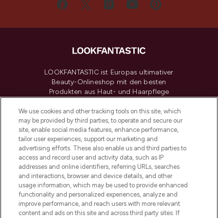
LOOKFANTASTIC ist Europas ultimativer
Beauty-Onlineshop mit den besten
Produkten aus Haut- und Haarpflege
sowie Make-Up von über 200
renommierten Marken. Shoppe online
We use cookies and other tracking tools on this site, which
may be provided by third parties, to operate and secure our
oder über die App mit kostenloser
site, enable social media features, enhance performance,
Lieferung ab einem Einkaufswert von 30€.
tailor user experiences, support our marketing and
advertising efforts. These also enable us and third parties to
Cookie-Einwilligung
access and record user and activity data, such as IP
addresses and online identifiers, referring URLs, searches
Do Not Sell or Share My Personal
Information
and interactions, browser and device details, and other
usage information, which may be used to provide enhanced
functionality and personalized experiences, analyze and
HILFE & INFORMATION
improve performance, and reach users with more relevant
content and ads on this site and across third party sites. If