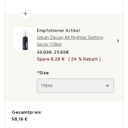
Empfohlener Artikel
Urban Decay All Nighter Setting
Spray 118ml
Unverbindliche Preisempfehlung:
Aktueller Preis:
33.93€
25.65€
Spare 8,28 €
( 24 % Rabatt )
*Size
118ml
Gesamtpreis:
58,16 €