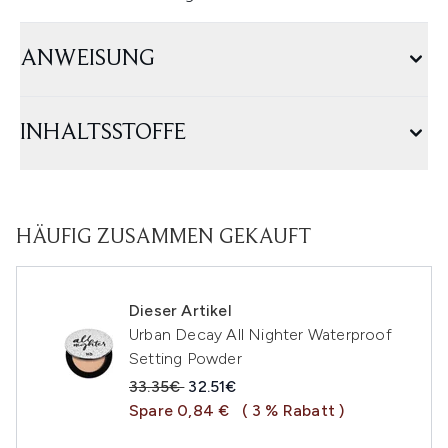
ANWEISUNG
INHALTSSTOFFE
HÄUFIG ZUSAMMEN GEKAUFT
Dieser Artikel
Urban Decay All Nighter Waterproof
Setting Powder
Unverbindliche Preisempfehlung:
Aktueller Preis:
33.35€
32.51€
Spare 0,84 €
( 3 % Rabatt )