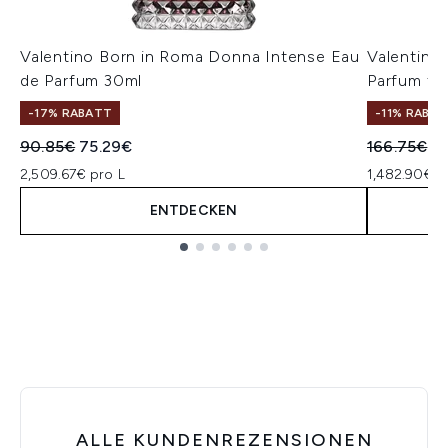
Valentino Born in Roma Donna Intense Eau
Valentino
de Parfum 30ml
Parfum fo
-17% RABATT
-11% RABA
Unverbindliche Preisempfehlung:
Aktueller Preis:
Unverbindl
Ak
90.85€
75.29€
166.75€
1
2,509.67€ pro L
1,482.90€ p
ENTDECKEN
Showing slide 1
ALLE KUNDENREZENSIONEN