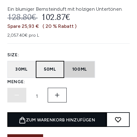
Ein blumiger Bernsteinduft mit holzigen Untertönen.
UNVERBINDLICHE PREISEMPFEHL
AKTUELLER PREIS:
128.80€
102.87€
Spare 25,93 €
( 20 % Rabatt )
2,057.40€ pro L
SIZE:
30ML
50ML
100ML
MENGE:
ZUM WARENKORB HINZUFÜGEN