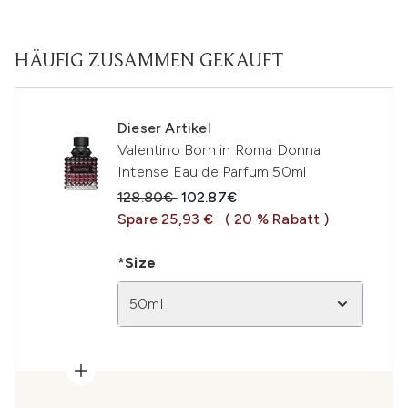
HÄUFIG ZUSAMMEN GEKAUFT
Dieser Artikel
Valentino Born in Roma Donna
Intense Eau de Parfum 50ml
Unverbindliche Preisempfehlung:
Aktueller Preis:
128.80€
102.87€
Spare 25,93 €
( 20 % Rabatt )
*Size
50ml