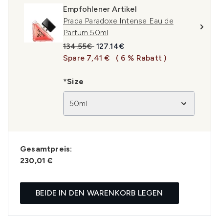
Empfohlener Artikel
Prada Paradoxe Intense Eau de
Parfum 50ml
Unverbindliche Preisempfehlung:
Aktueller Preis:
134.55€
127.14€
Spare 7,41 €
( 6 % Rabatt )
*Size
50ml
Gesamtpreis:
230,01 €
BEIDE IN DEN WARENKORB LEGEN