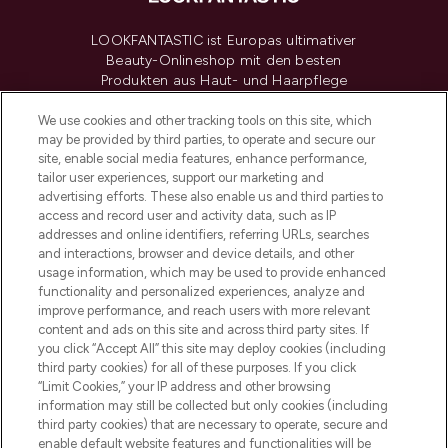
LOOKFANTASTIC ist Europas ultimativer
Beauty-Onlineshop mit den besten
Produkten aus Haut- und Haarpflege
sowie Make-Up von über 200
renommierten Marken. Shoppe online
We use cookies and other tracking tools on this site, which
may be provided by third parties, to operate and secure our
oder über die App mit kostenloser
site, enable social media features, enhance performance,
Lieferung ab einem Einkaufswert von 30€.
tailor user experiences, support our marketing and
advertising efforts. These also enable us and third parties to
Cookie-Einwilligung
access and record user and activity data, such as IP
addresses and online identifiers, referring URLs, searches
Do Not Sell or Share My Personal
Information
and interactions, browser and device details, and other
usage information, which may be used to provide enhanced
functionality and personalized experiences, analyze and
HILFE & INFORMATION
improve performance, and reach users with more relevant
content and ads on this site and across third party sites. If
you click “Accept All” this site may deploy cookies (including
IMPRESSUM
third party cookies) for all of these purposes. If you click
“Limit Cookies,” your IP address and other browsing
information may still be collected but only cookies (including
ÜBER LOOKFANTASTIC
third party cookies) that are necessary to operate, secure and
enable default website features and functionalities will be