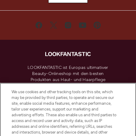
LOOKFANTASTIC ist Europas ultimativer
Beauty-Onlineshop mit den besten
Produkten aus Haut- und Haarpflege
sowie Make-Up von über 200
renommierten Marken. Shoppe online
We use cookies and other tracking tools on this site, which
may be provided by third parties, to operate and secure our
oder über die App mit kostenloser
site, enable social media features, enhance performance,
Lieferung ab einem Einkaufswert von 30€.
tailor user experiences, support our marketing and
advertising efforts. These also enable us and third parties to
Cookie-Einwilligung
access and record user and activity data, such as IP
addresses and online identifiers, referring URLs, searches
Do Not Sell or Share My Personal
Information
and interactions, browser and device details, and other