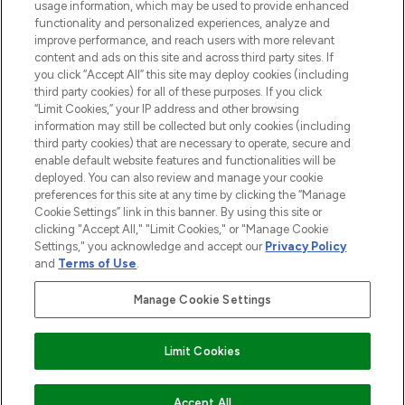
usage information, which may be used to provide enhanced
functionality and personalized experiences, analyze and
HILFE & INFORMATION
improve performance, and reach users with more relevant
content and ads on this site and across third party sites. If
you click “Accept All” this site may deploy cookies (including
IMPRESSUM
third party cookies) for all of these purposes. If you click
“Limit Cookies,” your IP address and other browsing
information may still be collected but only cookies (including
ÜBER LOOKFANTASTIC
third party cookies) that are necessary to operate, secure and
enable default website features and functionalities will be
deployed. You can also review and manage your cookie
COVID-19
preferences for this site at any time by clicking the “Manage
Cookie Settings” link in this banner. By using this site or
clicking "Accept All," "Limit Cookies," or "Manage Cookie
Settings," you acknowledge and accept our
Privacy Policy
and
Terms of Use
.
Pay Securely With
Manage Cookie Settings
Limit Cookies
2026 THG Beauty Europe GmbH Maximilianstrasse 54 80538 Munich
ZUM WARENKORB HINZUFÜGEN
Accept All