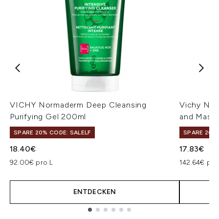
VICHY Normaderm Deep Cleansing
Vichy Nor
Purifying Gel 200ml
and Mask 
SPARE 20% CODE: SALELF
SPARE 20% 
18.40€
17.83€
92.00€ pro L
142.64€ pro
ENTDECKEN
Showing slide 1