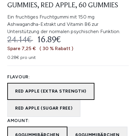
GUMMIES, RED APPLE, 60 GUMMIES
Ein fruchtiges Fruchtgummi mit 150 mg
Ashwagandha-Extrakt und Vitamin B6 zur
Unterstützung der normalen psychischen Funktion.
UNVERBINDLICHE PREISEMPFEHL
AKTUELLER PREIS:
24.14€
16.89€
Spare 7,25 €
( 30 % Rabatt )
0.28€ pro unit
FLAVOUR:
RED APPLE (EXTRA STRENGTH)
RED APPLE (SUGAR FREE)
AMOUNT:
60GUMMIBÄRCHEN
60GUMMIBÄRCHEN