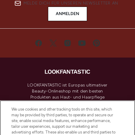
MELDE DICH FÜR UNSEREN NEWSLETTER AN
ANMELDEN
LOOKFANTASTIC ist Europas ultimativer
Beauty-Onlineshop mit den besten
Produkten aus Haut- und Haarpflege
sowie Make-Up von über 200
renommierten Marken. Shoppe online
We use cookies and other tracking tools on this site, which
may be provided by third parties, to operate and secure our
oder über die App mit kostenloser
site, enable social media features, enhance performance,
Lieferung ab einem Einkaufswert von 30€.
tailor user experiences, support our marketing and
advertising efforts. These also enable us and third parties to
Cookie-Einwilligung