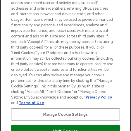
access and record user and activity data, such as IP
addresses and online identifiers, referring URLs, searches
Do Not Sell or Share My Personal
Information
and interactions, browser and device details, and other
usage information, which may be used to provide enhanced
functionality and personalized experiences, analyze and
HILFE & INFORMATION
improve performance, and reach users with more relevant
content and ads on this site and across third party sites. If
you click “Accept All” this site may deploy cookies (including
IMPRESSUM
third party cookies) for all of these purposes. If you click
“Limit Cookies,” your IP address and other browsing
information may still be collected but only cookies (including
ÜBER LOOKFANTASTIC
third party cookies) that are necessary to operate, secure and
enable default website features and functionalities will be
deployed. You can also review and manage your cookie
COVID-19
preferences for this site at any time by clicking the “Manage
Cookie Settings” link in this banner. By using this site or
clicking "Accept All," "Limit Cookies," or "Manage Cookie
Settings," you acknowledge and accept our
Privacy Policy
and
Terms of Use
.
Pay Securely With
Manage Cookie Settings