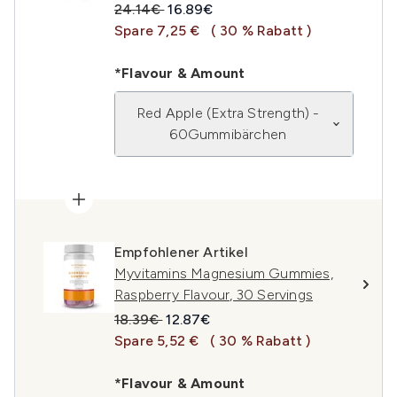
Unverbindliche Preisempfehlung:
Aktueller Preis:
24.14€
16.89€
Spare 7,25 €
( 30 % Rabatt )
*Flavour & Amount
Red Apple (Extra Strength) -
60Gummibärchen
Empfohlener Artikel
Myvitamins Magnesium Gummies,
Raspberry Flavour, 30 Servings
Unverbindliche Preisempfehlung:
Aktueller Preis:
18.39€
12.87€
Spare 5,52 €
( 30 % Rabatt )
*Flavour & Amount