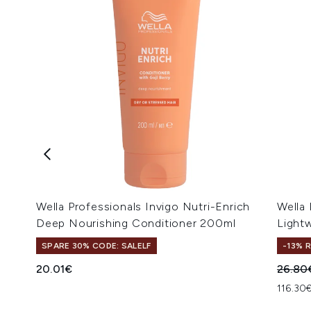
Wella Professionals Invigo Nutri-Enrich
Wella
Deep Nourishing Conditioner 200ml
Light
SPARE 30% CODE: SALELF
-13% 
Unverb
20.01€
26.80
116.30€