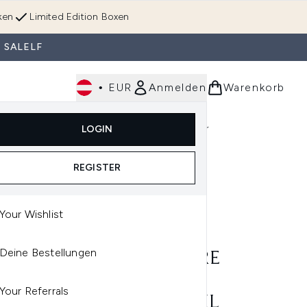
ken
Limited Edition Boxen
 SALELF
•
EUR
Anmelden
Warenkorb
Körperpflege
Im Trend & Neu
Männer
LOGIN
e)
Untermenü Anmelden (Düfte)
Untermenü Anmelden (Accessoires & Tools)
REGISTER
Your Wishlist
A PROFESSIONALS CARE
Deine Bestellungen
LA PROFESSIONALS CARE
IGO VOLUME BOOST
Your Referrals
IFYING SHAMPOO 300ML