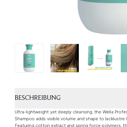
BESCHREIBUNG
Ultra-lightweight yet deeply cleansing, the Wella Pro
Shampoo adds visible volume and shape to lacklustre 
Featuring cotton extract and spring force polymers, t