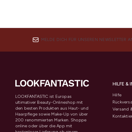
MELDE DICH FÜR UNSEREN NEWSLETTER A
HILFE &
Hilfe
LOOKFANTASTIC ist Europas
Rückvers
ultimativer Beauty-Onlineshop mit
den besten Produkten aus Haut- und
Versand &
Haarpflege sowie Make-Up von über
Kontaktie
200 renommierten Marken. Shoppe
online oder über die App mit
kostenloser Lieferung ab einem