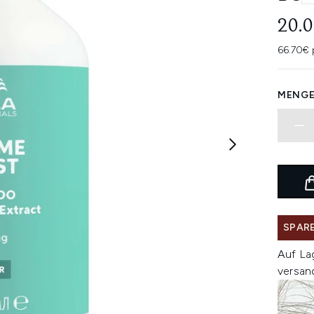
20.
66.70€ 
MENGE
SPARE
Auf La
versan