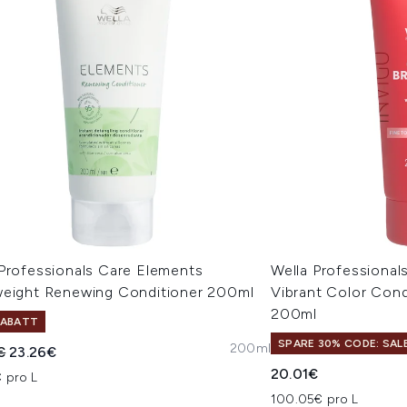
 Professionals Care Elements
Wella Professionals
weight Renewing Conditioner 200ml
Vibrant Color Condi
200ml
RABATT
SPARE 30% CODE: SAL
200ml
indliche Preisempfehlung:
Aktueller Preis:
€
23.26€
20.01€
 pro L
100.05€ pro L