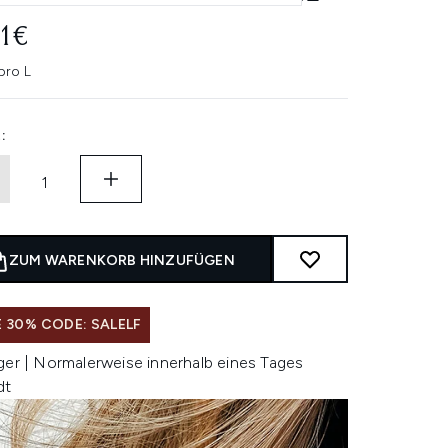
01€
pro L
:
ZUM WARENKORB HINZUFÜGEN
 30% CODE: SALELF
ger | Normalerweise innerhalb eines Tages
dt