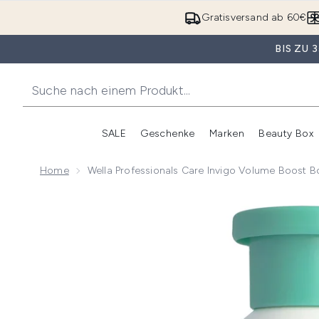
Gratisversand ab 60€
BIS ZU
SALE
Geschenke
Marken
Beauty Box
Untermenü Anmelden (SALE)
Unte
Home
Wella Professionals Care Invigo Volume Boost
Now showing image 1 Wella Professionals Care Invi