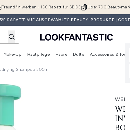
Zum Hauptinhalt springen
Freund*in werben - 15€ Rabatt für BEIDE
Über 700 Beautymar
 35% RABATT AUF AUSGEWÄHLTE BEAUTY-PRODUKTE | CODE
Make-Up
Hautpflege
Haare
Düfte
Accessoires & Tools
rmenü Anmelden (Geschenke)
Untermenü Anmelden (Marken)
Untermenü Anmelden (Beauty Box)
Untermenü Anmelden (Make-Up)
Untermenü Anmelden (Hautpflege)
Untermenü Anmelden (Haar
 Bodifying Shampoo 300ml
go Volume Boost Bodifying Shampoo 300ml
WELL
WEL
INV
BOD