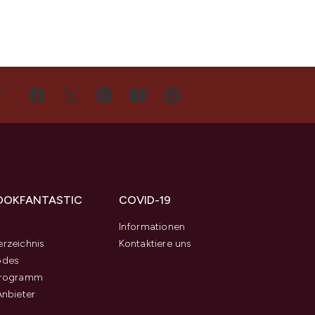
S
OOKFANTASTIC
COVID-19
s
Informationen
rzeichnis
Kontaktiere uns
odes
programm
Anbieter