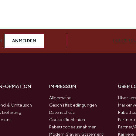
N
ANMELDEN
FOLGE UN
 INFORMATION
IMPRESSUM
ÜBER L
Allgemeine
Über un
and & Umtausch
Geschäftsbedingungen
Markenve
 Lieferung
Datenschutz
Rabattc
re uns
Cookie Richtlinien
Partner
Rabattcodeausnahmen
Partner/
Modern Slavery Statement
Karriere