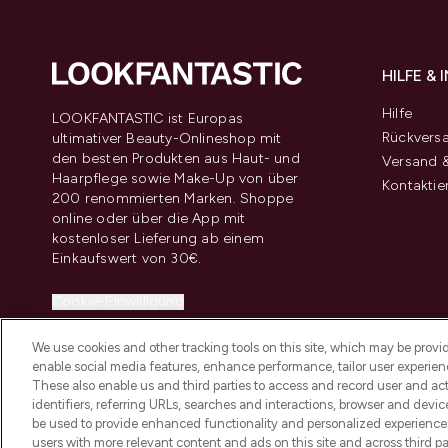
HILFE &
Hilfe
LOOKFANTASTIC ist Europas
Rückvers
ultimativer Beauty-Onlineshop mit
den besten Produkten aus Haut- und
Versand &
Haarpflege sowie Make-Up von über
Kontaktie
200 renommierten Marken. Shoppe
online oder über die App mit
kostenloser Lieferung ab einem
Einkaufswert von 30€.
Cookie-Einwilligung
Do Not Sell or Share My Personal
We use cookies and other tracking tools on this site, which may be provide
Information
enable social media features, enhance performance, tailor user experienc
These also enable us and third parties to access and record user and act
identifiers, referring URLs, searches and interactions, browser and devi
be used to provide enhanced functionality and personalized experienc
users with more relevant content and ads on this site and across third part