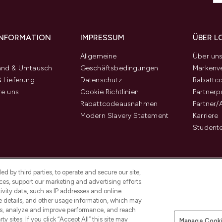
 INFORMATION
IMPRESSUM
ÜBER L
Allgemeine
Über un
and & Umtausch
Geschäftsbedingungen
Markenve
 Lieferung
Datenschutz
Rabattc
re uns
Cookie Richtlinien
Partner
Rabattcodeausnahmen
Partner/
Modern Slavery Statement
Karriere
Student
d by third parties, to operate and secure our site,
es, support our marketing and advertising efforts.
ivity data, such as IP addresses and online
ce details, and other usage information, which may
es, analyze and improve performance, and reach
y sites. If you click “Accept All” this site may
Manage Cooki