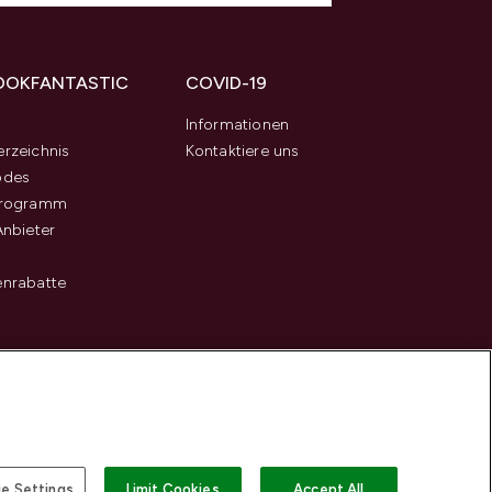
OOKFANTASTIC
COVID-19
s
Informationen
rzeichnis
Kontaktiere uns
odes
programm
Anbieter
enrabatte
e Settings
Limit Cookies
Accept All