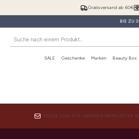
Gratisversand ab 60€
BIS ZU
SALE
Geschenke
Marken
Beauty Box
Untermenü Anmelden (SALE)
Unte
MELDE DICH FÜR UNSEREN NEWSLETTER A