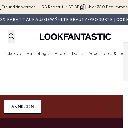
Zum Hauptinhalt springen
Freund*in werben - 15€ Rabatt für BEIDE
Über 700 Beautymar
 30% RABATT AUF AUSGEWÄHLTE BEAUTY-PRODUKTE | CODE
Make-Up
Hautpflege
Haare
Düfte
Accessoires & Tools
rmenü Anmelden (Geschenke)
Untermenü Anmelden (Marken)
Untermenü Anmelden (Beauty Box)
Untermenü Anmelden (Make-Up)
Untermenü Anmelden (Hautpflege)
Untermenü Anmelden (Haar
N
ANMELDEN
FOLGE UN