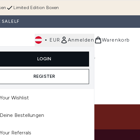
ken
Limited Edition Boxen
 SALELF
•
EUR
Anmelden
Warenkorb
Körperpflege
Im Trend & Neu
Männer
LOGIN
e)
Untermenü Anmelden (Düfte)
Untermenü Anmelden (Accessoires & Tools)
REGISTER
Your Wishlist
Deine Bestellungen
S
Your Referrals