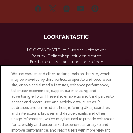
LOOKFANTASTIC ist Europas ultimativer
Beauty-Onlineshop mit den besten
Produkten aus Haut- und Haarpflege
sowie Make-Up von über 200
renommierten Marken. Shoppe online
We use cookies and other tracking tools on this site, which
may be provided by third parties, to operate and secure our
oder über die App mit kostenloser
site, enable social media features, enhance performance,
Lieferung ab einem Einkaufswert von 30€.
tailor user experiences, support our marketing and
advertising efforts. These also enable us and third parties to
Cookie-Einwilligung
access and record user and activity data, such as IP
addresses and online identifiers, referring URLs, searches
Do Not Sell or Share My Personal
Information
and interactions, browser and device details, and other
usage information, which may be used to provide enhanced
functionality and personalized experiences, analyze and
HILFE & INFORMATION
improve performance, and reach users with more relevant