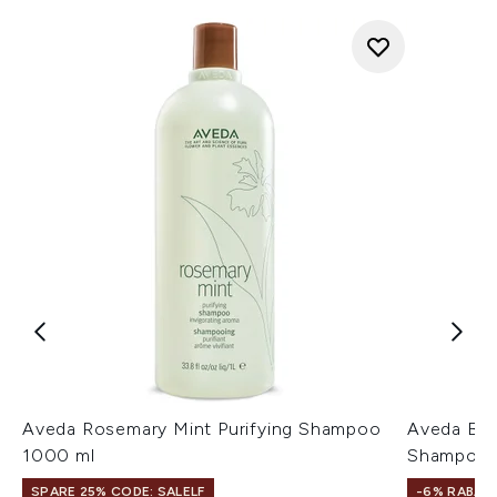
Aveda Rosemary Mint Purifying Shampoo
Aveda Bot
1000 ml
Shampoo 
SPARE 25% CODE: SALELF
-6% RABAT