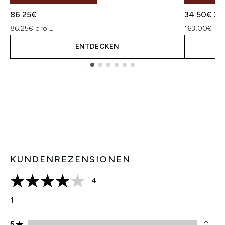
Unverbindl
Akt
86.25€
34.50€
32
86.25€ pro L
163.00€ pro
ENTDECKEN
Showing slide 1
KUNDENREZENSIONEN
4
4 stars out of a maximum of 5
1
5 stars rating 0 reviews
5
0