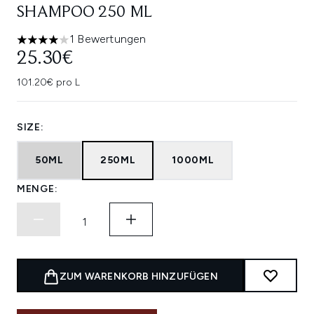
SHAMPOO 250 ML
1 Bewertungen
4 stars out of a maximum of 5
25.30€
101.20€ pro L
SIZE:
50ML
250ML
1000ML
MENGE:
ZUM WARENKORB HINZUFÜGEN