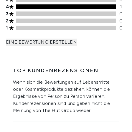
4 stars rating 1 reviews
4
1
3 stars rating 0 reviews
3
0
2 stars rating 0 reviews
2
0
1 stars rating 0 reviews
1
0
EINE BEWERTUNG ERSTELLEN
TOP KUNDENREZENSIONEN
Wenn sich die Bewertungen auf Lebensmittel
oder Kosmetikprodukte beziehen, können die
Ergebnisse von Person zu Person variieren.
Kundenrezensionen sind und geben nicht die
Meinung von The Hut Group wieder.