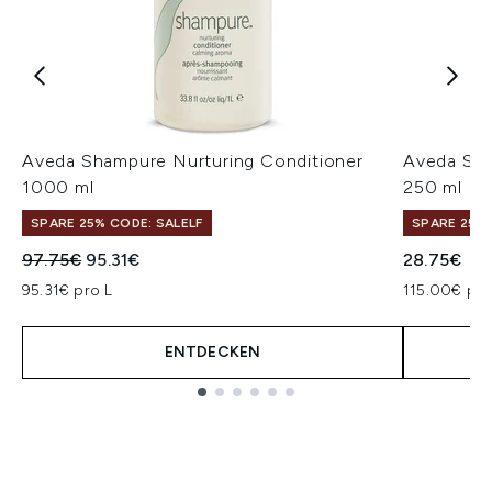
Aveda Shampure Nurturing Conditioner
Aveda Sha
1000 ml
250 ml
SPARE 25% CODE: SALELF
SPARE 25% 
Unverbindliche Preisempfehlung:
Aktueller Preis:
97.75€
95.31€
28.75€
95.31€ pro L
115.00€ pro
ENTDECKEN
Showing slide 1