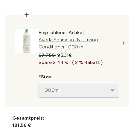
Empfohlener Artikel
Aveda Shampure Nurturing
Conditioner 1000 ml
Unverbindliche Preisempfehlung:
Aktueller Preis:
97.75€
95.31€
Spare 2,44 €
( 2 % Rabatt )
*Size
1000ml
Gesamtpreis:
181,56 €