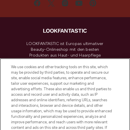
LOOKFANTASTIC ist Europas ultimativer
Beauty-Onlineshop mit den besten
Produkten aus Haut- und Haarpflege
sowie Make-Up von über 200
renommierten Marken. Shoppe online
We use cookies and other tracking tools on this site, which
may be provided by third parties, to operate and secure our
oder über die App mit kostenloser
site, enable social media features, enhance performance,
Lieferung ab einem Einkaufswert von 30€.
tailor user experiences, support our marketing and
advertising efforts. These also enable us and third parties to
Cookie-Einwilligung
access and record user and activity data, such as IP
addresses and online identifiers, referring URLs, searches
Do Not Sell or Share My Personal
Information
and interactions, browser and device details, and other
usage information, which may be used to provide enhanced
functionality and personalized experiences, analyze and
HILFE & INFORMATION
improve performance, and reach users with more relevant
content and ads on this site and across third party sites. If