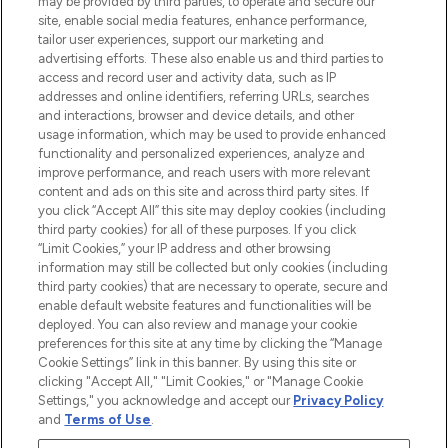
may be provided by third parties, to operate and secure our
oder über die App mit kostenloser
site, enable social media features, enhance performance,
Lieferung ab einem Einkaufswert von 30€.
tailor user experiences, support our marketing and
advertising efforts. These also enable us and third parties to
Cookie-Einwilligung
access and record user and activity data, such as IP
addresses and online identifiers, referring URLs, searches
Do Not Sell or Share My Personal
Information
and interactions, browser and device details, and other
usage information, which may be used to provide enhanced
functionality and personalized experiences, analyze and
HILFE & INFORMATION
improve performance, and reach users with more relevant
content and ads on this site and across third party sites. If
you click “Accept All” this site may deploy cookies (including
IMPRESSUM
third party cookies) for all of these purposes. If you click
“Limit Cookies,” your IP address and other browsing
information may still be collected but only cookies (including
ÜBER LOOKFANTASTIC
third party cookies) that are necessary to operate, secure and
enable default website features and functionalities will be
deployed. You can also review and manage your cookie
COVID-19
preferences for this site at any time by clicking the “Manage
Cookie Settings” link in this banner. By using this site or
clicking "Accept All," "Limit Cookies," or "Manage Cookie
Settings," you acknowledge and accept our
Privacy Policy
and
Terms of Use
.
Pay Securely With