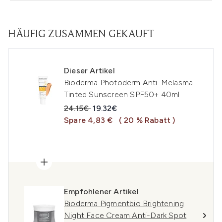
HÄUFIG ZUSAMMEN GEKAUFT
Dieser Artikel
Bioderma Photoderm Anti-Melasma
Tinted Sunscreen SPF50+ 40ml
Unverbindliche Preisempfehlung:
Aktueller Preis:
24.15€
19.32€
Spare 4,83 €
( 20 % Rabatt )
Empfohlener Artikel
Bioderma Pigmentbio Brightening
Night Face Cream Anti-Dark Spot