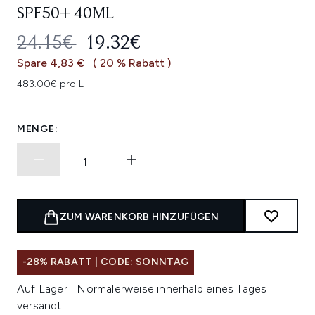
SPF50+ 40ML
UNVERBINDLICHE PREISEMPFEHL
AKTUELLER PREIS:
24.15€
19.32€
Spare 4,83 €
( 20 % Rabatt )
483.00€ pro L
MENGE:
ZUM WARENKORB HINZUFÜGEN
-28% RABATT | CODE: SONNTAG
Auf Lager | Normalerweise innerhalb eines Tages
versandt