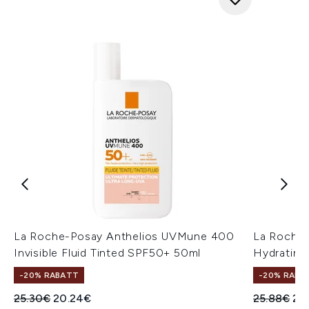
La Roche-Posay Anthelios UVMune 400
La Roche
Invisible Fluid Tinted SPF50+ 50ml
Hydrating
-20% RABATT
-20% RABA
Unverbindliche Preisempfehlung:
Aktueller Preis:
Unverbindl
Akt
25.30€
20.24€
25.88€
20