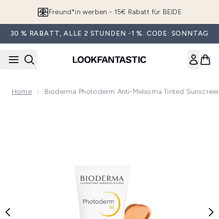
Zum Hauptinhalt springen
Freund*in werben - 15€ Rabatt für BEIDE
30 % RABATT, ALLE 2 STUNDEN -1 %. CODE: SONNTAG
Home
Bioderma Photoderm Anti-Melasma Tinted Sunscree
Now showing image 1 Bioderma Photoderm Anti-Melasma Ti