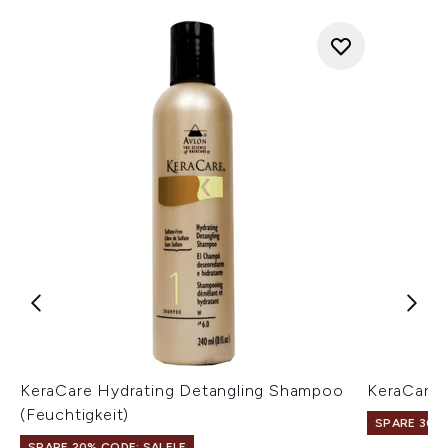
KeraCare Hydrating Detangling Shampoo
KeraCare 
(Feuchtigkeit)
SPARE 30% 
SPARE 20% CODE: SALELF