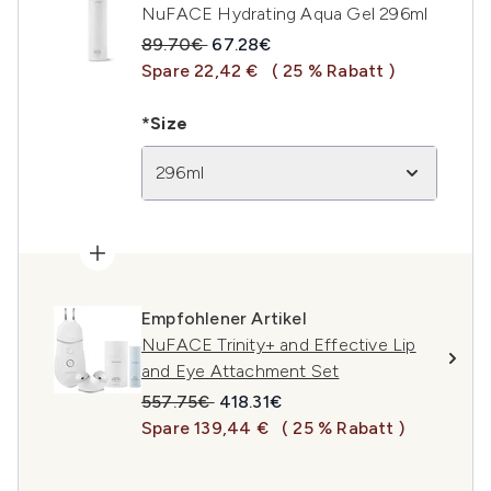
NuFACE Hydrating Aqua Gel 296ml
Unverbindliche Preisempfehlung:
Aktueller Preis:
89.70€
67.28€
Spare 22,42 €
( 25 % Rabatt )
*Size
296ml
Empfohlener Artikel
NuFACE Trinity+ and Effective Lip
and Eye Attachment Set
Unverbindliche Preisempfehlung:
Aktueller Preis:
557.75€
418.31€
Spare 139,44 €
( 25 % Rabatt )