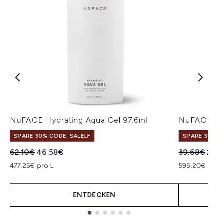
NuFACE Hydrating Aqua Gel 97.6ml
NuFACE H
SPARE 30% CODE: SALELF
SPARE 30% 
Unverbindliche Preisempfehlung:
Aktueller Preis:
Unverbindl
Akt
62.10€
46.58€
39.68€
29
477.25€ pro L
595.20€ pro
ENTDECKEN