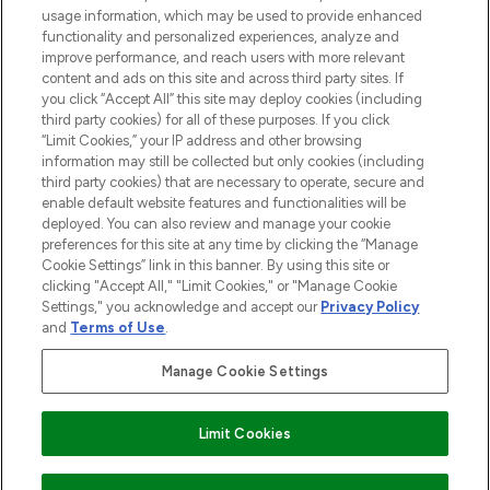
usage information, which may be used to provide enhanced
functionality and personalized experiences, analyze and
HILFE & INFORMATION
improve performance, and reach users with more relevant
content and ads on this site and across third party sites. If
you click “Accept All” this site may deploy cookies (including
IMPRESSUM
third party cookies) for all of these purposes. If you click
“Limit Cookies,” your IP address and other browsing
information may still be collected but only cookies (including
ÜBER LOOKFANTASTIC
third party cookies) that are necessary to operate, secure and
enable default website features and functionalities will be
deployed. You can also review and manage your cookie
COVID-19
preferences for this site at any time by clicking the “Manage
Cookie Settings” link in this banner. By using this site or
clicking "Accept All," "Limit Cookies," or "Manage Cookie
Settings," you acknowledge and accept our
Privacy Policy
and
Terms of Use
.
Pay Securely With
Manage Cookie Settings
Limit Cookies