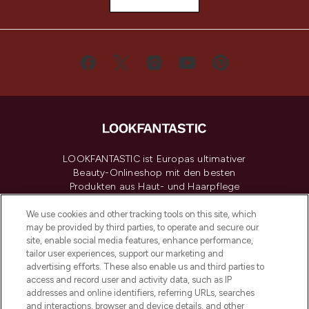
LOOKFANTASTIC ist Europas ultimativer
Beauty-Onlineshop mit den besten
Produkten aus Haut- und Haarpflege
sowie Make-Up von über 200
renommierten Marken. Shoppe online
We use cookies and other tracking tools on this site, which
may be provided by third parties, to operate and secure our
oder über die App mit kostenloser
site, enable social media features, enhance performance,
Lieferung ab einem Einkaufswert von 30€.
tailor user experiences, support our marketing and
advertising efforts. These also enable us and third parties to
Cookie-Einwilligung
access and record user and activity data, such as IP
addresses and online identifiers, referring URLs, searches
Do Not Sell or Share My Personal
Information
and interactions, browser and device details, and other