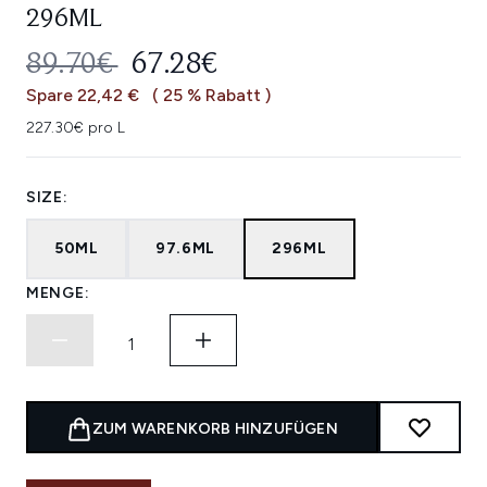
296ML
UNVERBINDLICHE PREISEMPFEHL
AKTUELLER PREIS:
89.70€
67.28€
Spare 22,42 €
( 25 % Rabatt )
227.30€ pro L
SIZE:
50ML
97.6ML
296ML
MENGE:
ZUM WARENKORB HINZUFÜGEN