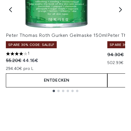
Peter Thomas Roth Gurken Gelmaske 150ml
Peter Tho
SPARE 30% CODE: SALELF
SPARE 30% 
1
Unverbindl
Akt
94.30€
75
4 stars out of a maximum of 5
Unverbindliche Preisempfehlung:
Aktueller Preis:
55.20€
44.16€
502.93€ pro
294.40€ pro L
ENTDECKEN
Showing slide 1