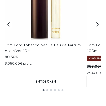
Tom Ford Tobacco Vanille Eau de Parfum
Tom Ford 
Atomizer 10ml
100ml
80.50€
-20% RABA
8,050.00€ pro L
Unverbindl
A
368.00€
2
2,944.00€ p
ENTDECKEN
Showing slide 1