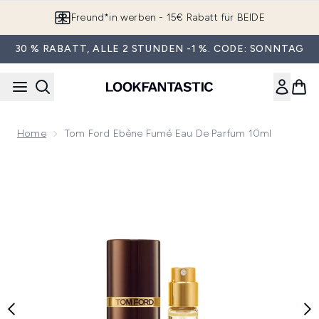
Zum Hauptinhalt springen
Freund*in werben - 15€ Rabatt für BEIDE
30 % RABATT, ALLE 2 STUNDEN -1 %. CODE: SONNTAG
Home
Tom Ford Ebène Fumé Eau De Parfum 10ml
Now showing image 1 Tom Ford Ebène Fumé Eau de Parfum 