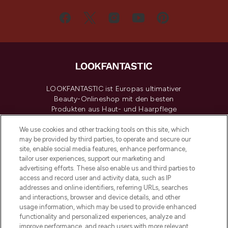
LOOKFANTASTIC ist Europas ultimativer
Beauty-Onlineshop mit den besten
Produkten aus Haut- und Haarpflege
sowie Make-Up von über 200
renommierten Marken. Shoppe online
We use cookies and other tracking tools on this site, which
may be provided by third parties, to operate and secure our
oder über die App mit kostenloser
site, enable social media features, enhance performance,
Lieferung ab einem Einkaufswert von 30€.
tailor user experiences, support our marketing and
advertising efforts. These also enable us and third parties to
Cookie-Einwilligung
access and record user and activity data, such as IP
addresses and online identifiers, referring URLs, searches
Do Not Sell or Share My Personal
Information
and interactions, browser and device details, and other
usage information, which may be used to provide enhanced
functionality and personalized experiences, analyze and
HILFE & INFORMATION
improve performance, and reach users with more relevant