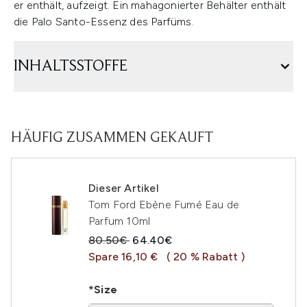
er enthält, aufzeigt. Ein mahagonierter Behälter enthält
die Palo Santo-Essenz des Parfüms.
INHALTSSTOFFE
HÄUFIG ZUSAMMEN GEKAUFT
Dieser Artikel
Tom Ford Ebène Fumé Eau de
Parfum 10ml
Unverbindliche Preisempfehlung:
Aktueller Preis:
80.50€
64.40€
Spare 16,10 €
( 20 % Rabatt )
*Size