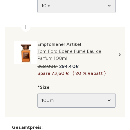
10ml
Empfohlener Artikel
Tom Ford Ebène Fumé Eau de
Parfum 100ml
Unverbindliche Preisempfehlung:
Aktueller Preis:
368.00€
294.40€
Spare 73,60 €
( 20 % Rabatt )
*Size
100ml
Gesamtpreis: