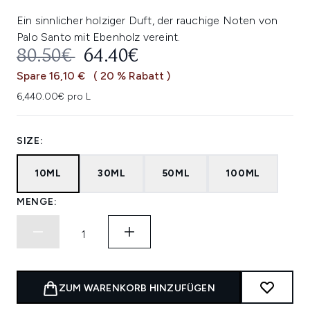
Ein sinnlicher holziger Duft, der rauchige Noten von
Palo Santo mit Ebenholz vereint.
UNVERBINDLICHE PREISEMPFEHL
AKTUELLER PREIS:
80.50€
64.40€
Spare 16,10 €
( 20 % Rabatt )
6,440.00€ pro L
SIZE:
10ML
30ML
50ML
100ML
MENGE:
ZUM WARENKORB HINZUFÜGEN