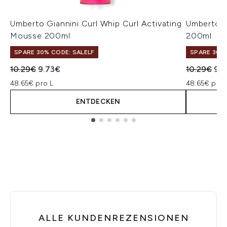
Umberto Giannini Curl Whip Curl Activating
Umberto Gi
Mousse 200ml
200ml
SPARE 30% CODE: SALELF
SPARE 30% 
Unverbindliche Preisempfehlung:
Aktueller Preis:
Unverbindl
Akt
10.29€
9.73€
10.29€
9.
48.65€ pro L
48.65€ pro 
ENTDECKEN
Showing slide 1
ALLE KUNDENREZENSIONEN