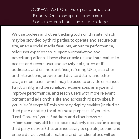
LOOKFANTASTIC ist Europas ultimativer
Beauty-Onlineshop mit den besten
Produkten aus Haut- und Haarpflege
sowie Make-Up von über 200
renommierten Marken. Shoppe online
We use cookies and other tracking tools on this site, which
may be provided by third parties, to operate and secure our
oder über die App mit kostenloser
site, enable social media features, enhance performance,
Lieferung ab einem Einkaufswert von 30€.
tailor user experiences, support our marketing and
advertising efforts. These also enable us and third parties to
Cookie-Einwilligung
access and record user and activity data, such as IP
addresses and online identifiers, referring URLs, searches
Do Not Sell or Share My Personal
Information
and interactions, browser and device details, and other
usage information, which may be used to provide enhanced
functionality and personalized experiences, analyze and
HILFE & INFORMATION
improve performance, and reach users with more relevant
content and ads on this site and across third party sites. If
you click “Accept All” this site may deploy cookies (including
IMPRESSUM
third party cookies) for all of these purposes. If you click
“Limit Cookies,” your IP address and other browsing
information may still be collected but only cookies (including
ÜBER LOOKFANTASTIC
third party cookies) that are necessary to operate, secure and
enable default website features and functionalities will be