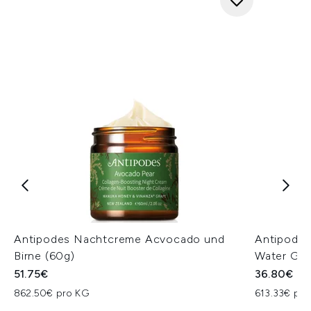
Antipodes Nachtcreme Acvocado und
Antipodes
Birne (60g)
Water Gel
51.75€
36.80€
862.50€ pro KG
613.33€ pro