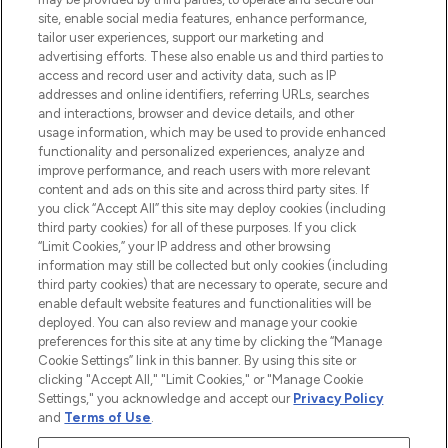
oder über die App mit kostenloser
site, enable social media features, enhance performance,
Lieferung ab einem Einkaufswert von 30€.
tailor user experiences, support our marketing and
advertising efforts. These also enable us and third parties to
Cookie-Einwilligung
access and record user and activity data, such as IP
addresses and online identifiers, referring URLs, searches
Do Not Sell or Share My Personal
Information
and interactions, browser and device details, and other
usage information, which may be used to provide enhanced
functionality and personalized experiences, analyze and
HILFE & INFORMATION
improve performance, and reach users with more relevant
content and ads on this site and across third party sites. If
you click “Accept All” this site may deploy cookies (including
IMPRESSUM
third party cookies) for all of these purposes. If you click
“Limit Cookies,” your IP address and other browsing
information may still be collected but only cookies (including
ÜBER LOOKFANTASTIC
third party cookies) that are necessary to operate, secure and
enable default website features and functionalities will be
deployed. You can also review and manage your cookie
COVID-19
preferences for this site at any time by clicking the “Manage
Cookie Settings” link in this banner. By using this site or
clicking "Accept All," "Limit Cookies," or "Manage Cookie
Settings," you acknowledge and accept our
Privacy Policy
and
Terms of Use
.
Pay Securely With