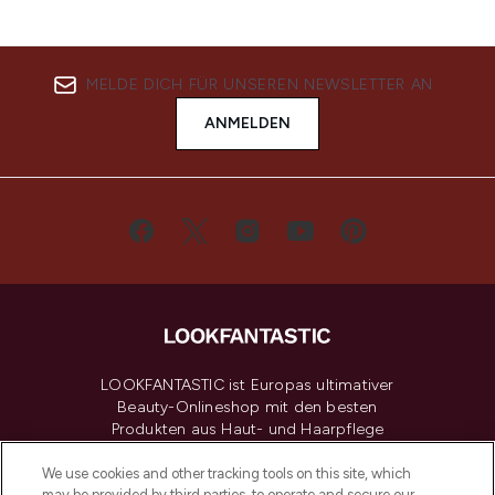
MELDE DICH FÜR UNSEREN NEWSLETTER AN
ANMELDEN
LOOKFANTASTIC ist Europas ultimativer
Beauty-Onlineshop mit den besten
Produkten aus Haut- und Haarpflege
sowie Make-Up von über 200
renommierten Marken. Shoppe online
We use cookies and other tracking tools on this site, which
may be provided by third parties, to operate and secure our