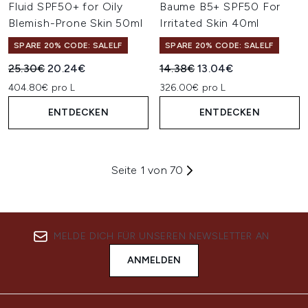
Fluid SPF50+ for Oily
Baume B5+ SPF50 For
Blemish-Prone Skin 50ml
Irritated Skin 40ml
SPARE 20% CODE: SALELF
SPARE 20% CODE: SALELF
Unverbindliche Preisempfehlung:
Aktueller Preis:
Unverbindliche Preisempfehl
Aktueller Preis:
25.30€
20.24€
14.38€
13.04€
404.80€ pro L
326.00€ pro L
ENTDECKEN
ENTDECKEN
Seite 1 von 70
MELDE DICH FÜR UNSEREN NEWSLETTER AN
ANMELDEN