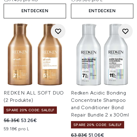
ENTDECKEN
ENTDECKEN
REDKEN ALL SOFT DUO
Redken Acidic Bonding
(2 Produkte)
Concentrate Shampoo
and Conditioner Bond
SPARE 20% CODE: SALELF
Repair Bundle 2 x 300ml
Unverbindliche Preisempfehlung:
Aktueller Preis:
56.35€
53.26€
SPARE 20% CODE: SALELF
59.18€ pro L
Unverbindliche Preisempfehl
Aktueller Preis:
63.83€
51.06€