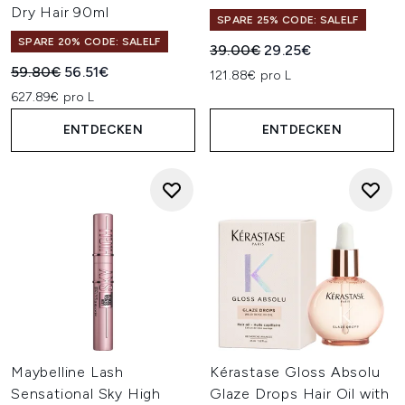
Dry Hair 90ml
SPARE 25% CODE: SALELF
SPARE 20% CODE: SALELF
Unverbindliche Preisempfehl
Aktueller Preis:
39.00€
29.25€
Unverbindliche Preisempfehlung:
Aktueller Preis:
59.80€
56.51€
121.88€ pro L
627.89€ pro L
ENTDECKEN
ENTDECKEN
Maybelline Lash
Kérastase Gloss Absolu
Sensational Sky High
Glaze Drops Hair Oil with