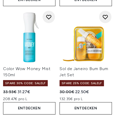
Color Wow Money Mist
Sol de Janeiro Bum Bum
150ml
Jet Set
SPARE 30% CODE: SALELF
SPARE 25% CODE: SALELF
Unverbindliche Preisempfehlung:
Aktueller Preis:
Unverbindliche Preisempfehl
Aktueller Preis:
33.93€
31.27€
30.00€
22.50€
208.47€ pro L
132.35€ pro L
ENTDECKEN
ENTDECKEN