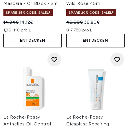
Mascara - 01 Black 7.2ml
Wild Rose 45ml
SPARE 25% CODE: SALELF
SPARE 20% CODE: SALELF
Unverbindliche Preisempfehlung:
Aktueller Preis:
Unverbindliche Preisempfehl
Aktueller Preis:
14.94€
14.12€
46.00€
36.80€
1,961.11€ pro L
817.78€ pro L
ENTDECKEN
ENTDECKEN
La Roche-Posay
La Roche-Posay
Anthelios Oil Control
Cicaplast Repairing