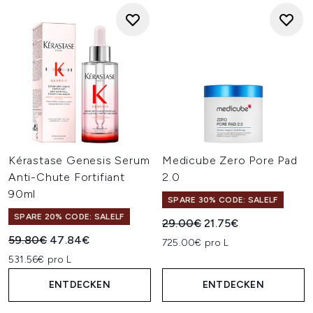
Kérastase Genesis Serum
Medicube Zero Pore Pad
Anti-Chute Fortifiant
2.0
90ml
SPARE 30% CODE: SALELF
SPARE 20% CODE: SALELF
Unverbindliche Preisempfehl
Aktueller Preis:
29.00€
21.75€
Unverbindliche Preisempfehlung:
Aktueller Preis:
59.80€
47.84€
725.00€ pro L
531.56€ pro L
ENTDECKEN
ENTDECKEN