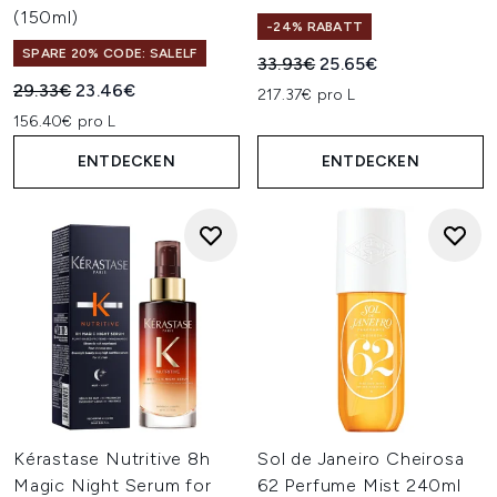
(150ml)
-24% RABATT
SPARE 20% CODE: SALELF
Unverbindliche Preisempfehl
Aktueller Preis:
33.93€
25.65€
Unverbindliche Preisempfehlung:
Aktueller Preis:
29.33€
23.46€
217.37€ pro L
156.40€ pro L
ENTDECKEN
ENTDECKEN
Kérastase Nutritive 8h
Sol de Janeiro Cheirosa
Magic Night Serum for
62 Perfume Mist 240ml