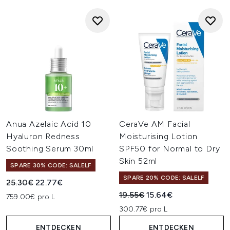
Anua Azelaic Acid 10
CeraVe AM Facial
Hyaluron Redness
Moisturising Lotion
Soothing Serum 30ml
SPF50 for Normal to Dry
Skin 52ml
SPARE 30% CODE: SALELF
SPARE 20% CODE: SALELF
Unverbindliche Preisempfehlung:
Aktueller Preis:
25.30€
22.77€
Unverbindliche Preisempfehl
Aktueller Preis:
19.55€
15.64€
759.00€ pro L
300.77€ pro L
ENTDECKEN
ENTDECKEN