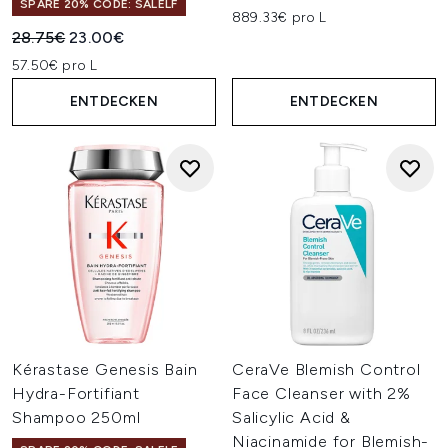
SPARE 20% CODE: SALELF
889.33€ pro L
Unverbindliche Preisempfehlung:
Aktueller Preis:
28.75€
23.00€
57.50€ pro L
ENTDECKEN
ENTDECKEN
Kérastase Genesis Bain
CeraVe Blemish Control
Hydra-Fortifiant
Face Cleanser with 2%
Shampoo 250ml
Salicylic Acid &
Niacinamide for Blemish-