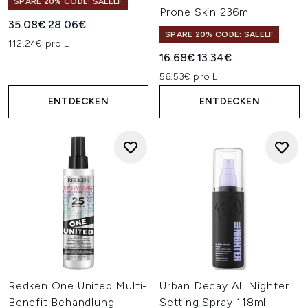
SPARE 20% CODE: SALELF
Prone Skin 236ml
Unverbindliche Preisempfehlung:
Aktueller Preis:
35.08€
28.06€
SPARE 20% CODE: SALELF
112.24€ pro L
Unverbindliche Preisempfehl
Aktueller Preis:
16.68€
13.34€
56.53€ pro L
ENTDECKEN
ENTDECKEN
Redken One United Multi-
Urban Decay All Nighter
Benefit Behandlung
Setting Spray 118ml