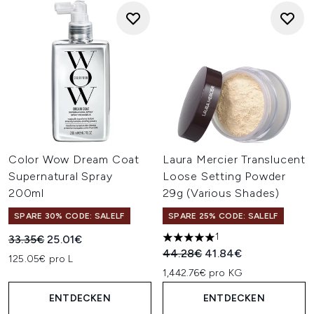
Color Wow Dream Coat
Laura Mercier Translucent
Supernatural Spray
Loose Setting Powder
200ml
29g (Various Shades)
SPARE 30% CODE: SALELF
SPARE 25% CODE: SALELF
1
Unverbindliche Preisempfehlung:
Aktueller Preis:
33.35€
25.01€
5 stars out of a maximum of 
Unverbindliche Preisempfehl
Aktueller Preis:
44.28€
41.84€
125.05€ pro L
1,442.76€ pro KG
ENTDECKEN
ENTDECKEN