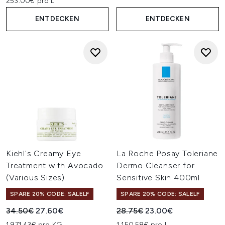
253.00€ pro L
ENTDECKEN
ENTDECKEN
Kiehl's Creamy Eye
La Roche Posay Toleriane
Treatment with Avocado
Dermo Cleanser for
(Various Sizes)
Sensitive Skin 400ml
SPARE 20% CODE: SALELF
SPARE 20% CODE: SALELF
Unverbindliche Preisempfehlung:
Aktueller Preis:
Unverbindliche Preisempfehl
Aktueller Preis:
34.50€
27.60€
28.75€
23.00€
1,971.43€ pro KG
1,150.58€ pro L