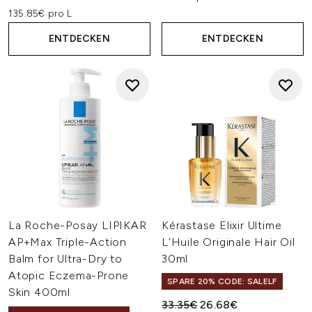
135.85€ pro L
ENTDECKEN
ENTDECKEN
La Roche-Posay LIPIKAR
Kérastase Elixir Ultime
AP+Max Triple-Action
L'Huile Originale Hair Oil
Balm for Ultra-Dry to
30ml
Atopic Eczema-Prone
SPARE 20% CODE: SALELF
Skin 400ml
Unverbindliche Preisempfehl
Aktueller Preis:
33.35€
26.68€