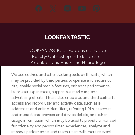
LOOKFANTASTIC ist Europas ultimativer
Beauty-Onlineshop mit den besten
Produkten aus Haut- und Haarpflege
sowie Make-Up von über 200
renommierten Marken. Shoppe online
We use cookies and other tracking tools on this site, which
may be provided by third parties, to operate and secure our
oder über die App mit kostenloser
site, enable social media features, enhance performance,
Lieferung ab einem Einkaufswert von 30€.
tailor user experiences, support our marketing and
advertising efforts. These also enable us and third parties to
Cookie-Einwilligung
access and record user and activity data, such as IP
addresses and online identifiers, referring URLs, searches
Do Not Sell or Share My Personal
Information
and interactions, browser and device details, and other
usage information, which may be used to provide enhanced
functionality and personalized experiences, analyze and
HILFE & INFORMATION
improve performance, and reach users with more relevant