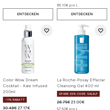
85.10€ pro L
ENTDECKEN
ENTDECKEN
Color Wow Dream
La Roche-Posay Effaclar
Cocktail - Kale Infused
Cleansing Gel 400 ml
200ml
SPARE 20% CODE: SALELF
-11% RABATT
Unverbindliche Preisempfehl
Aktueller Preis:
28.75€
23.00€
Unverbindliche Preisempfehlung:
Aktueller Preis:
30.48€
27.17€
57.50€ pro L