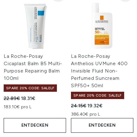
La Roche-Posay
La Roche-Posay
Cicaplast Balm B5 Multi-
Anthelios UVMune 400
Purpose Repairing Balm
Invisible Fluid Non-
100ml
Perfumed Suncream
SPF50+ 50ml
SPARE 20% CODE: SALELF
SPARE 20% CODE: SALELF
Unverbindliche Preisempfehlung:
Aktueller Preis:
22.89€
18.31€
Unverbindliche Preisempfehl
Aktueller Preis:
24.15€
19.32€
183.10€ pro L
386.40€ pro L
ENTDECKEN
ENTDECKEN