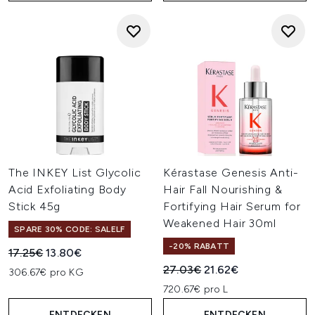
The INKEY List Glycolic
Kérastase Genesis Anti-
Acid Exfoliating Body
Hair Fall Nourishing &
Stick 45g
Fortifying Hair Serum for
Weakened Hair 30ml
SPARE 30% CODE: SALELF
-20% RABATT
Unverbindliche Preisempfehlung:
Aktueller Preis:
17.25€
13.80€
Unverbindliche Preisempfehl
Aktueller Preis:
27.03€
21.62€
306.67€ pro KG
720.67€ pro L
ENTDECKEN
ENTDECKEN