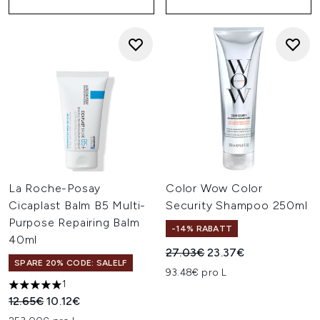
La Roche-Posay
Color Wow Color
Cicaplast Balm B5 Multi-
Security Shampoo 250ml
Purpose Repairing Balm
-14% RABATT
40ml
Unverbindliche Preisempfehl
Aktueller Preis:
27.03€
23.37€
SPARE 20% CODE: SALELF
93.48€ pro L
1
5 stars out of a maximum of 5
Unverbindliche Preisempfehlung:
Aktueller Preis:
12.65€
10.12€