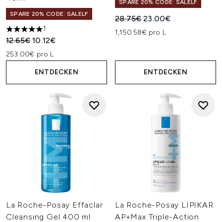
SPARE 20% CODE: SALELF
SPARE 20% CODE: SALELF
Unverbindliche Preisempfehl
Aktueller Preis:
28.75€
23.00€
1
1,150.58€ pro L
5 stars out of a maximum of 5
Unverbindliche Preisempfehlung:
Aktueller Preis:
12.65€
10.12€
253.00€ pro L
ENTDECKEN
ENTDECKEN
La Roche-Posay Effaclar
La Roche-Posay LIPIKAR
Cleansing Gel 400 ml
AP+Max Triple-Action