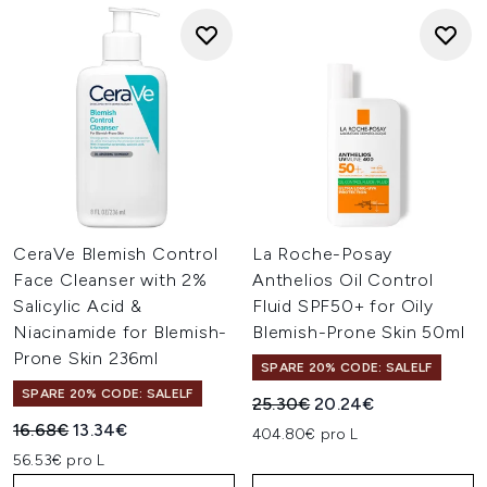
CeraVe Blemish Control
La Roche-Posay
Face Cleanser with 2%
Anthelios Oil Control
Salicylic Acid &
Fluid SPF50+ for Oily
Niacinamide for Blemish-
Blemish-Prone Skin 50ml
Prone Skin 236ml
SPARE 20% CODE: SALELF
SPARE 20% CODE: SALELF
Unverbindliche Preisempfehl
Aktueller Preis:
25.30€
20.24€
Unverbindliche Preisempfehlung:
Aktueller Preis:
16.68€
13.34€
404.80€ pro L
56.53€ pro L