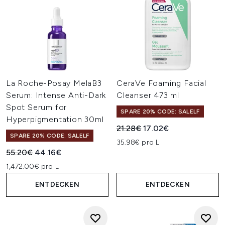
La Roche-Posay MelaB3
CeraVe Foaming Facial
Serum: Intense Anti-Dark
Cleanser 473 ml
Spot Serum for
SPARE 20% CODE: SALELF
Hyperpigmentation 30ml
Unverbindliche Preisempfehl
Aktueller Preis:
21.28€
17.02€
SPARE 20% CODE: SALELF
35.98€ pro L
Unverbindliche Preisempfehlung:
Aktueller Preis:
55.20€
44.16€
1,472.00€ pro L
ENTDECKEN
ENTDECKEN