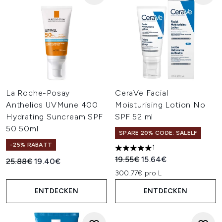
La Roche-Posay
CeraVe Facial
Anthelios UVMune 400
Moisturising Lotion No
Hydrating Suncream SPF
SPF 52 ml
50 50ml
SPARE 20% CODE: SALELF
-25% RABATT
1
5 stars out of a maximum of 
Unverbindliche Preisempfehl
Aktueller Preis:
19.55€
15.64€
Unverbindliche Preisempfehlung:
Aktueller Preis:
25.88€
19.40€
300.77€ pro L
ENTDECKEN
ENTDECKEN