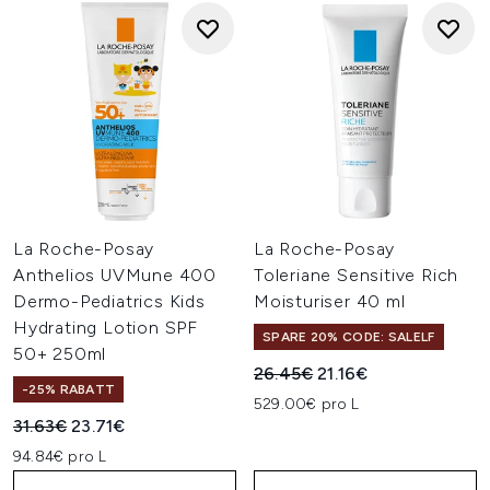
La Roche-Posay
La Roche-Posay
Anthelios UVMune 400
Toleriane Sensitive Rich
Dermo-Pediatrics Kids
Moisturiser 40 ml
Hydrating Lotion SPF
SPARE 20% CODE: SALELF
50+ 250ml
Unverbindliche Preisempfehl
Aktueller Preis:
26.45€
21.16€
-25% RABATT
529.00€ pro L
Unverbindliche Preisempfehlung:
Aktueller Preis:
31.63€
23.71€
94.84€ pro L