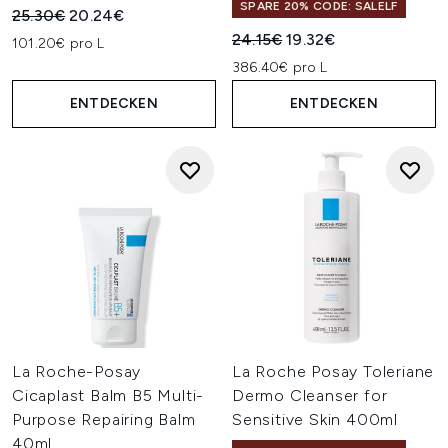
SPARE 20% CODE: SALELF
Unverbindliche Preisempfehlung:
Aktueller Preis:
25.30€
20.24€
Unverbindliche Preisempfehl
Aktueller Preis:
24.15€
19.32€
101.20€ pro L
386.40€ pro L
ENTDECKEN
ENTDECKEN
La Roche-Posay
La Roche Posay Toleriane
Cicaplast Balm B5 Multi-
Dermo Cleanser for
Purpose Repairing Balm
Sensitive Skin 400ml
40ml