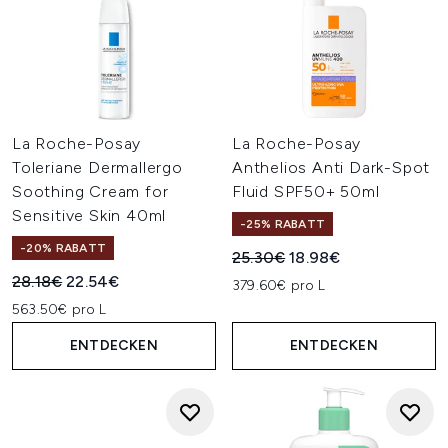
La Roche-Posay
La Roche-Posay
Toleriane Dermallergo
Anthelios Anti Dark-Spot
Soothing Cream for
Fluid SPF50+ 50ml
Sensitive Skin 40ml
-25% RABATT
-20% RABATT
Unverbindliche Preisempfehl
Aktueller Preis:
25.30€
18.98€
Unverbindliche Preisempfehlung:
Aktueller Preis:
28.18€
22.54€
379.60€ pro L
563.50€ pro L
ENTDECKEN
ENTDECKEN