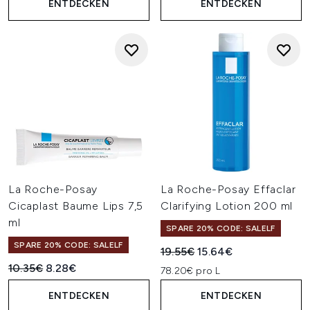
ENTDECKEN
ENTDECKEN
La Roche-Posay
La Roche-Posay Effaclar
Cicaplast Baume Lips 7,5
Clarifying Lotion 200 ml
ml
SPARE 20% CODE: SALELF
SPARE 20% CODE: SALELF
Unverbindliche Preisempfehl
Aktueller Preis:
19.55€
15.64€
Unverbindliche Preisempfehlung:
Aktueller Preis:
10.35€
8.28€
78.20€ pro L
ENTDECKEN
ENTDECKEN