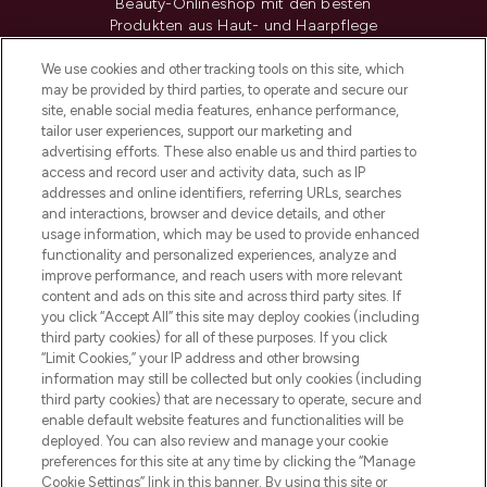
Beauty-Onlineshop mit den besten
Produkten aus Haut- und Haarpflege
sowie Make-Up von über 200
renommierten Marken. Shoppe online
We use cookies and other tracking tools on this site, which
may be provided by third parties, to operate and secure our
oder über die App mit kostenloser
site, enable social media features, enhance performance,
Lieferung ab einem Einkaufswert von 30€.
tailor user experiences, support our marketing and
advertising efforts. These also enable us and third parties to
Cookie-Einwilligung
access and record user and activity data, such as IP
addresses and online identifiers, referring URLs, searches
Do Not Sell or Share My Personal
Information
and interactions, browser and device details, and other
usage information, which may be used to provide enhanced
functionality and personalized experiences, analyze and
HILFE & INFORMATION
improve performance, and reach users with more relevant
content and ads on this site and across third party sites. If
you click “Accept All” this site may deploy cookies (including
IMPRESSUM
third party cookies) for all of these purposes. If you click
“Limit Cookies,” your IP address and other browsing
information may still be collected but only cookies (including
ÜBER LOOKFANTASTIC
third party cookies) that are necessary to operate, secure and
enable default website features and functionalities will be
deployed. You can also review and manage your cookie
COVID-19
preferences for this site at any time by clicking the “Manage
Cookie Settings” link in this banner. By using this site or