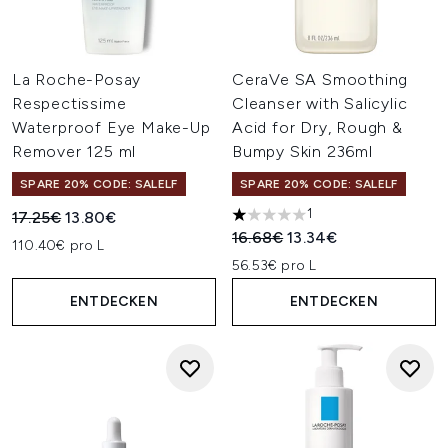
La Roche-Posay
CeraVe SA Smoothing
Respectissime
Cleanser with Salicylic
Waterproof Eye Make-Up
Acid for Dry, Rough &
Remover 125 ml
Bumpy Skin 236ml
SPARE 20% CODE: SALELF
SPARE 20% CODE: SALELF
1
Unverbindliche Preisempfehlung:
Aktueller Preis:
17.25€
13.80€
1 stars out of a maximum of 5
Unverbindliche Preisempfehl
Aktueller Preis:
16.68€
13.34€
110.40€ pro L
56.53€ pro L
ENTDECKEN
ENTDECKEN