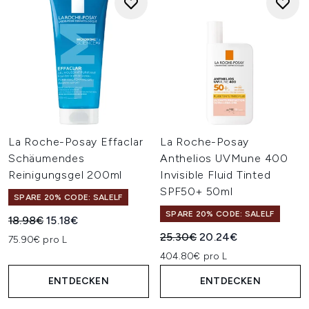
La Roche-Posay Effaclar
La Roche-Posay
Schäumendes
Anthelios UVMune 400
Reinigungsgel 200ml
Invisible Fluid Tinted
SPF50+ 50ml
SPARE 20% CODE: SALELF
SPARE 20% CODE: SALELF
Unverbindliche Preisempfehlung:
Aktueller Preis:
18.98€
15.18€
Unverbindliche Preisempfehl
Aktueller Preis:
25.30€
20.24€
75.90€ pro L
404.80€ pro L
ENTDECKEN
ENTDECKEN