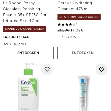
La Roche-Posay
CeraVe Hydrating
Cicaplast Repairing
Cleanser 473 ml
Baume B5+ SPF50 For
SPARE 20% CODE: SALELF
Irritated Skin 40ml
1
4 stars out of a maximum of 
SPARE 20% CODE: SALELF
Unverbindliche Preisempfehl
Aktueller Preis:
21.28€
17.02€
Unverbindliche Preisempfehlung:
Aktueller Preis:
14.38€
13.04€
35.98€ pro L
326.00€ pro L
ENTDECKEN
ENTDECKEN