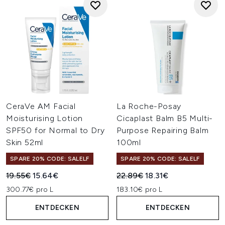
CeraVe AM Facial
La Roche-Posay
Moisturising Lotion
Cicaplast Balm B5 Multi-
SPF50 for Normal to Dry
Purpose Repairing Balm
Skin 52ml
100ml
SPARE 20% CODE: SALELF
SPARE 20% CODE: SALELF
Unverbindliche Preisempfehlung:
Aktueller Preis:
Unverbindliche Preisempfehl
Aktueller Preis:
19.55€
15.64€
22.89€
18.31€
300.77€ pro L
183.10€ pro L
ENTDECKEN
ENTDECKEN