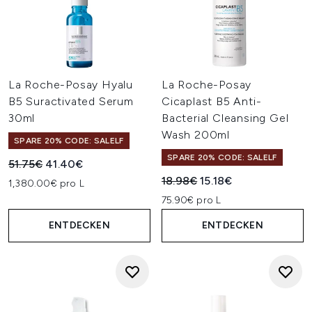
La Roche-Posay Hyalu
La Roche-Posay
B5 Suractivated Serum
Cicaplast B5 Anti-
30ml
Bacterial Cleansing Gel
Wash 200ml
SPARE 20% CODE: SALELF
SPARE 20% CODE: SALELF
Unverbindliche Preisempfehlung:
Aktueller Preis:
51.75€
41.40€
Unverbindliche Preisempfehl
Aktueller Preis:
18.98€
15.18€
1,380.00€ pro L
75.90€ pro L
ENTDECKEN
ENTDECKEN