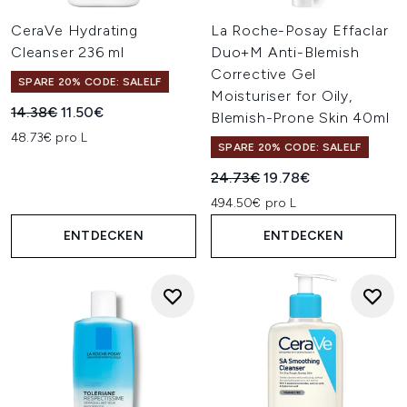
CeraVe Hydrating
La Roche-Posay Effaclar
Cleanser 236 ml
Duo+M Anti-Blemish
Corrective Gel
SPARE 20% CODE: SALELF
Moisturiser for Oily,
Unverbindliche Preisempfehlung:
Aktueller Preis:
14.38€
11.50€
Blemish-Prone Skin 40ml
48.73€ pro L
SPARE 20% CODE: SALELF
Unverbindliche Preisempfehl
Aktueller Preis:
24.73€
19.78€
494.50€ pro L
ENTDECKEN
ENTDECKEN