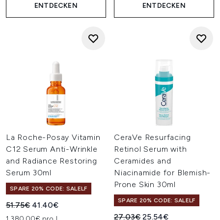
ENTDECKEN
ENTDECKEN
La Roche-Posay Vitamin
CeraVe Resurfacing
C12 Serum Anti-Wrinkle
Retinol Serum with
and Radiance Restoring
Ceramides and
Serum 30ml
Niacinamide for Blemish-
Prone Skin 30ml
SPARE 20% CODE: SALELF
SPARE 20% CODE: SALELF
Unverbindliche Preisempfehlung:
Aktueller Preis:
51.75€
41.40€
Unverbindliche Preisempfehl
Aktueller Preis:
27.03€
25.54€
1,380.00€ pro L