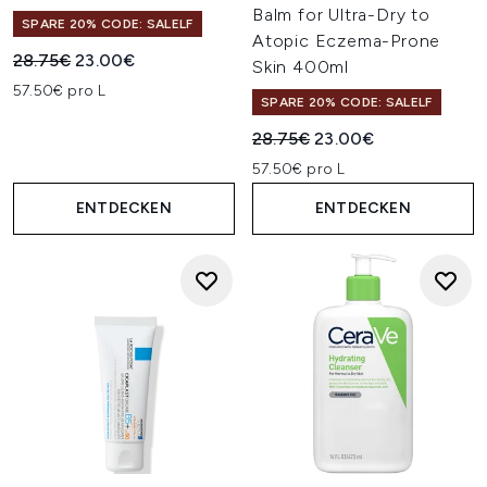
Balm for Ultra-Dry to
SPARE 20% CODE: SALELF
Atopic Eczema-Prone
Unverbindliche Preisempfehlung:
Aktueller Preis:
28.75€
23.00€
Skin 400ml
57.50€ pro L
SPARE 20% CODE: SALELF
Unverbindliche Preisempfehl
Aktueller Preis:
28.75€
23.00€
57.50€ pro L
ENTDECKEN
ENTDECKEN