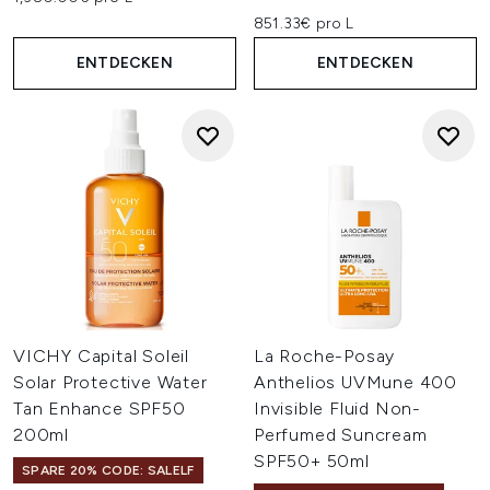
851.33€ pro L
ENTDECKEN
ENTDECKEN
VICHY Capital Soleil
La Roche-Posay
Solar Protective Water
Anthelios UVMune 400
Tan Enhance SPF50
Invisible Fluid Non-
200ml
Perfumed Suncream
SPF50+ 50ml
SPARE 20% CODE: SALELF